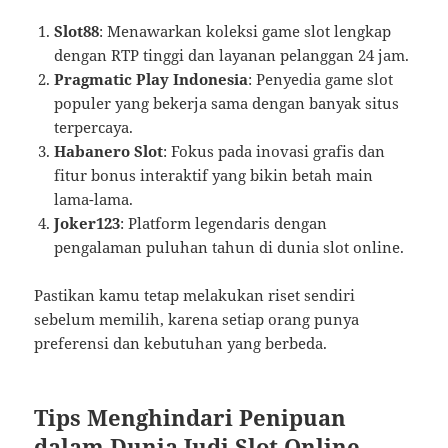
Slot88
: Menawarkan koleksi game slot lengkap
dengan RTP tinggi dan layanan pelanggan 24 jam.
Pragmatic Play Indonesia
: Penyedia game slot
populer yang bekerja sama dengan banyak situs
terpercaya.
Habanero Slot
: Fokus pada inovasi grafis dan
fitur bonus interaktif yang bikin betah main
lama-lama.
Joker123
: Platform legendaris dengan
pengalaman puluhan tahun di dunia slot online.
Pastikan kamu tetap melakukan riset sendiri
sebelum memilih, karena setiap orang punya
preferensi dan kebutuhan yang berbeda.
Tips Menghindari Penipuan
dalam Dunia Judi Slot Online