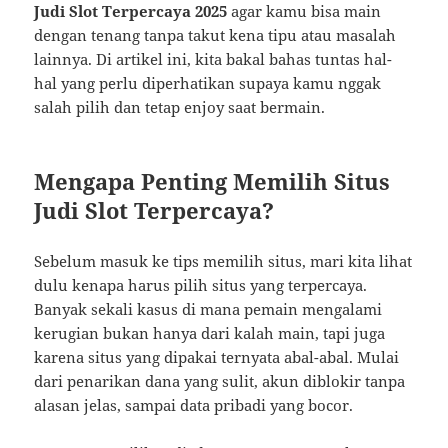
Judi Slot Terpercaya 2025
agar kamu bisa main
dengan tenang tanpa takut kena tipu atau masalah
lainnya. Di artikel ini, kita bakal bahas tuntas hal-
hal yang perlu diperhatikan supaya kamu nggak
salah pilih dan tetap enjoy saat bermain.
Mengapa Penting Memilih Situs
Judi Slot Terpercaya?
Sebelum masuk ke tips memilih situs, mari kita lihat
dulu kenapa harus pilih situs yang terpercaya.
Banyak sekali kasus di mana pemain mengalami
kerugian bukan hanya dari kalah main, tapi juga
karena situs yang dipakai ternyata abal-abal. Mulai
dari penarikan dana yang sulit, akun diblokir tanpa
alasan jelas, sampai data pribadi yang bocor.