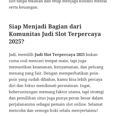
slot tanpa tekanan dan tetap menjaga kondisi mental
serta keuangan.
Siap Menjadi Bagian dari
Komunitas Judi Slot Terpercaya
2025?
Jadi, memilih
Judi Slot Terpercaya 2025
bukan
cuma soal mencari tempat main, tapi juga
memastikan keamanan, kenyamanan, dan peluang
menang yang fair. Dengan memperhatikan poin-
poin yang sudah dibahas, kamu bisa lebih percaya
diri dan fokus menikmati permainan. Ingat,
keberuntungan memang faktor utama, tapi strategi
dan pemilihan situs juga punya peran besar dalam
perjalananmu sebagai pemain slot online. Selamat
mencoba dan semoga hoki selalu menyertaimu!