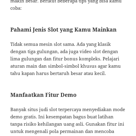
makin besar. Berikut beberapa tips yang bisa kamu
coba:
Pahami Jenis Slot yang Kamu Mainkan
Tidak semua mesin slot sama. Ada yang klasik
dengan tiga gulungan, ada juga video slot dengan
lima gulungan dan fitur bonus kompleks. Pelajari
aturan main dan simbol-simbol khusus agar kamu
tahu kapan harus bertaruh besar atau kecil.
Manfaatkan Fitur Demo
Banyak situs judi slot terpercaya menyediakan mode
demo gratis. Ini kesempatan bagus buat latihan
tanpa risiko kehilangan uang asli. Gunakan fitur ini
untuk mengenali pola permainan dan mencoba