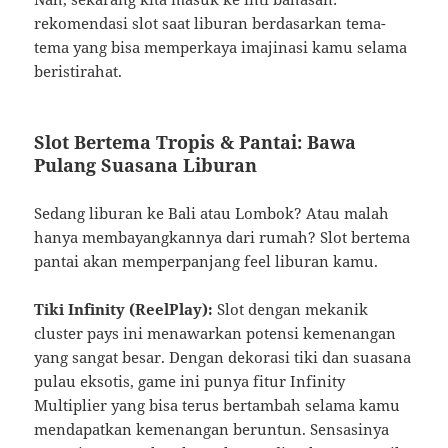
rekomendasi slot saat liburan berdasarkan tema-
tema yang bisa memperkaya imajinasi kamu selama
beristirahat.
Slot Bertema Tropis & Pantai: Bawa
Pulang Suasana Liburan
Sedang liburan ke Bali atau Lombok? Atau malah
hanya membayangkannya dari rumah? Slot bertema
pantai akan memperpanjang feel liburan kamu.
Tiki Infinity (ReelPlay):
Slot dengan mekanik
cluster pays ini menawarkan potensi kemenangan
yang sangat besar. Dengan dekorasi tiki dan suasana
pulau eksotis, game ini punya fitur Infinity
Multiplier yang bisa terus bertambah selama kamu
mendapatkan kemenangan beruntun. Sensasinya