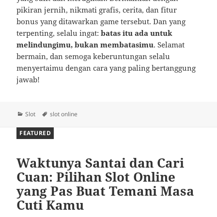
pikiran jernih, nikmati grafis, cerita, dan fitur
bonus yang ditawarkan game tersebut. Dan yang
terpenting, selalu ingat:
batas itu ada untuk
melindungimu, bukan membatasimu
. Selamat
bermain, dan semoga keberuntungan selalu
menyertaimu dengan cara yang paling bertanggung
jawab!
Categories
Tags
Slot
slot online
FEATURED
Waktunya Santai dan Cari
Cuan: Pilihan Slot Online
yang Pas Buat Temani Masa
Cuti Kamu