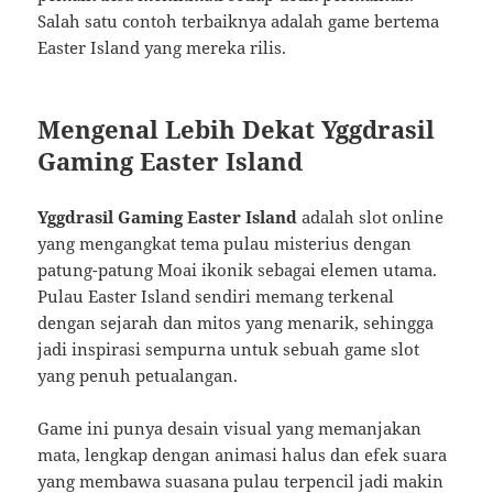
Salah satu contoh terbaiknya adalah game bertema
Easter Island yang mereka rilis.
Mengenal Lebih Dekat Yggdrasil
Gaming Easter Island
Yggdrasil Gaming Easter Island
adalah slot online
yang mengangkat tema pulau misterius dengan
patung-patung Moai ikonik sebagai elemen utama.
Pulau Easter Island sendiri memang terkenal
dengan sejarah dan mitos yang menarik, sehingga
jadi inspirasi sempurna untuk sebuah game slot
yang penuh petualangan.
Game ini punya desain visual yang memanjakan
mata, lengkap dengan animasi halus dan efek suara
yang membawa suasana pulau terpencil jadi makin