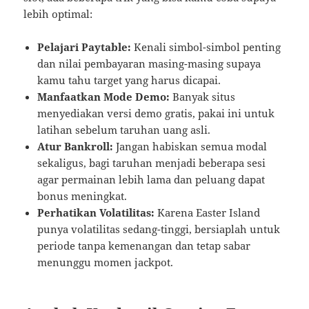
lebih optimal:
Pelajari Paytable:
Kenali simbol-simbol penting
dan nilai pembayaran masing-masing supaya
kamu tahu target yang harus dicapai.
Manfaatkan Mode Demo:
Banyak situs
menyediakan versi demo gratis, pakai ini untuk
latihan sebelum taruhan uang asli.
Atur Bankroll:
Jangan habiskan semua modal
sekaligus, bagi taruhan menjadi beberapa sesi
agar permainan lebih lama dan peluang dapat
bonus meningkat.
Perhatikan Volatilitas:
Karena Easter Island
punya volatilitas sedang-tinggi, bersiaplah untuk
periode tanpa kemenangan dan tetap sabar
menunggu momen jackpot.