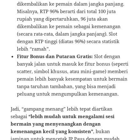
dikembalikan ke pemain dalam jangka panjang.
Misalnya, RTP 96% berarti dari total 100 juta
rupiah yang dipertaruhkan, 96 juta akan
dikembalikan ke pemain sebagai kemenangan
(secara rata-rata, dalam jangka panjang). Slot
dengan RTP tinggi (diatas 96%) secara statistik
lebih “ramah”.
Fitur Bonus dan Putaran Gratis:
Slot dengan
banyak jalan untuk masuk ke fitur bonus (seperti
scatter, simbol khusus, atau mini-game) memberi
pemain lebih banyak kesempatan untuk bermain
tanpa taruhan tambahan, yang bisa menjadi
peluang untuk mengumpulkan kemenangan.
Jadi, “gampang menang” lebih tepat diartikan
sebagai
“lebih mudah untuk mengalami sesi
bermain yang menyenangkan dengan
kemenangan kecil yang konsisten”
, bukan
jaminan untuk mencetak JP Paus dengan mudah.