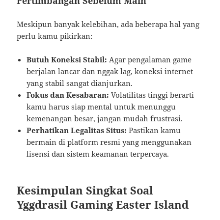
Pertimbangan Sebelum Main
Meskipun banyak kelebihan, ada beberapa hal yang
perlu kamu pikirkan:
Butuh Koneksi Stabil:
Agar pengalaman game
berjalan lancar dan nggak lag, koneksi internet
yang stabil sangat dianjurkan.
Fokus dan Kesabaran:
Volatilitas tinggi berarti
kamu harus siap mental untuk menunggu
kemenangan besar, jangan mudah frustrasi.
Perhatikan Legalitas Situs:
Pastikan kamu
bermain di platform resmi yang menggunakan
lisensi dan sistem keamanan terpercaya.
Kesimpulan Singkat Soal
Yggdrasil Gaming Easter Island