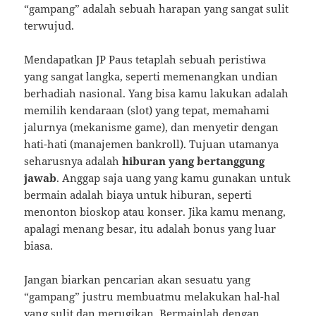
“gampang” adalah sebuah harapan yang sangat sulit
terwujud.
Mendapatkan JP Paus tetaplah sebuah peristiwa
yang sangat langka, seperti memenangkan undian
berhadiah nasional. Yang bisa kamu lakukan adalah
memilih kendaraan (slot) yang tepat, memahami
jalurnya (mekanisme game), dan menyetir dengan
hati-hati (manajemen bankroll). Tujuan utamanya
seharusnya adalah
hiburan yang bertanggung
jawab
. Anggap saja uang yang kamu gunakan untuk
bermain adalah biaya untuk hiburan, seperti
menonton bioskop atau konser. Jika kamu menang,
apalagi menang besar, itu adalah bonus yang luar
biasa.
Jangan biarkan pencarian akan sesuatu yang
“gampang” justru membuatmu melakukan hal-hal
yang sulit dan merugikan. Bermainlah dengan