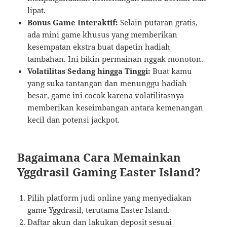
lipat.
Bonus Game Interaktif:
Selain putaran gratis,
ada mini game khusus yang memberikan
kesempatan ekstra buat dapetin hadiah
tambahan. Ini bikin permainan nggak monoton.
Volatilitas Sedang hingga Tinggi:
Buat kamu
yang suka tantangan dan menunggu hadiah
besar, game ini cocok karena volatilitasnya
memberikan keseimbangan antara kemenangan
kecil dan potensi jackpot.
Bagaimana Cara Memainkan
Yggdrasil Gaming Easter Island?
Pilih platform judi online yang menyediakan
game Yggdrasil, terutama Easter Island.
Daftar akun dan lakukan deposit sesuai