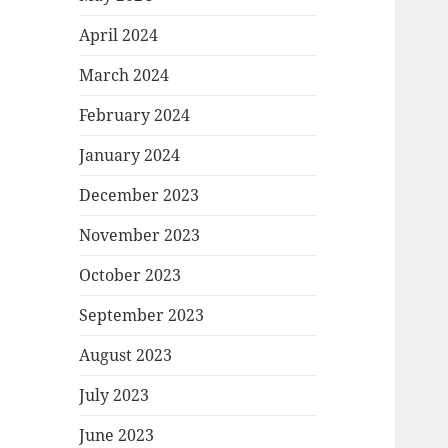
April 2024
March 2024
February 2024
January 2024
December 2023
November 2023
October 2023
September 2023
August 2023
July 2023
June 2023