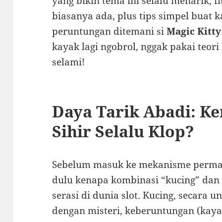
yang bikin tema ini selalu menarik, fi
biasanya ada, plus tips simpel buat
peruntungan ditemani si
Magic Kitty
kayak lagi ngobrol, nggak pakai teori 
selami!
Daya Tarik Abadi: K
Sihir Selalu Klop?
Sebelum masuk ke mekanisme permai
dulu kenapa kombinasi “kucing” dan “
serasi di dunia slot. Kucing, secara u
dengan misteri, keberuntungan (kaya