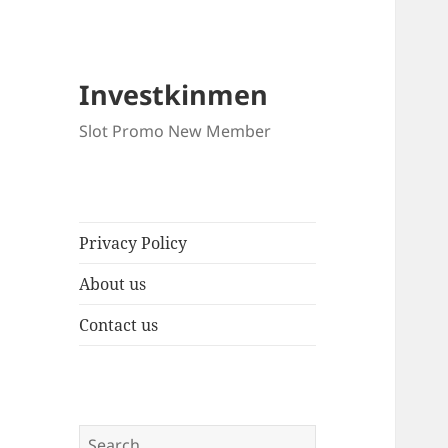
Investkinmen
Slot Promo New Member
Privacy Policy
About us
Contact us
Search