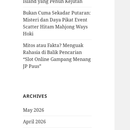
Island yang Penuh Kejutan
Bukan Cuma Sekadar Putaran:
Misteri dan Daya Pikat Event
Scatter Hitam Mahjong Ways
Hoki
Mitos atau Fakta? Menguak
Rahasia di Balik Pencarian
“Slot Online Gampang Menang
JP Paus”
ARCHIVES
May 2026
April 2026