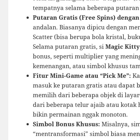
tempatnya selama beberapa putaran 
Putaran Gratis (Free Spins) dengan 
andalan. Biasanya dipicu dengan me
Scatter (bisa berupa bola kristal, bu
Selama putaran gratis, si
Magic Kitty
bonus, seperti multiplier yang menin
kemenangan, atau simbol khusus ta
Fitur Mini-Game atau “Pick Me”:
Ka
masuk ke putaran gratis atau dapat 
memilih dari beberapa objek di laya
dari beberapa telur ajaib atau kotak h
bikin permainan nggak monoton.
Simbol Bonus Khusus:
Misalnya, sim
“mentransformasi” simbol biasa menja