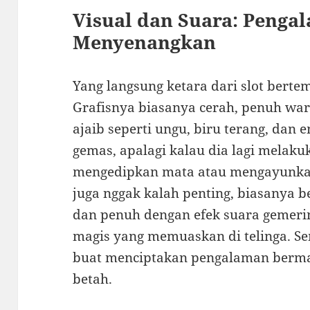
Visual dan Suara: Peng
Menyenangkan
Yang langsung ketara dari slot berte
Grafisnya biasanya cerah, penuh wa
ajaib seperti ungu, biru terang, dan 
gemas, apalagi kalau dia lagi melaku
mengedipkan mata atau mengayunkan
juga nggak kalah penting, biasanya b
dan penuh dengan efek suara gemeri
magis yang memuaskan di telinga. S
buat menciptakan pengalaman berma
betah.