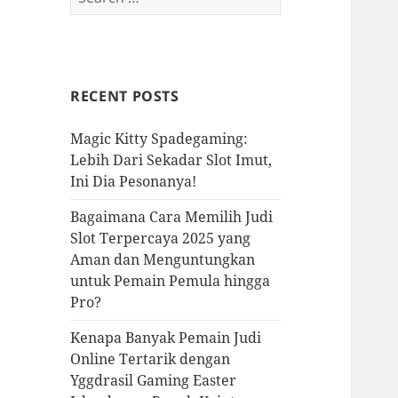
for:
RECENT POSTS
Magic Kitty Spadegaming:
Lebih Dari Sekadar Slot Imut,
Ini Dia Pesonanya!
Bagaimana Cara Memilih Judi
Slot Terpercaya 2025 yang
Aman dan Menguntungkan
untuk Pemain Pemula hingga
Pro?
Kenapa Banyak Pemain Judi
Online Tertarik dengan
Yggdrasil Gaming Easter