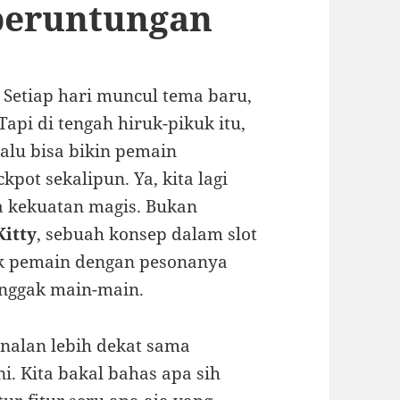
eberuntungan
o. Setiap hari muncul tema baru,
Tapi di tengah hiruk-pikuk itu,
lalu bisa bikin pemain
pot sekalipun. Ya, kita lagi
a kekuatan magis. Bukan
Kitty
, sebuah konsep dalam slot
ak pemain dengan pesonanya
 nggak main-main.
enalan lebih dekat sama
i. Kita bakal bahas apa sih