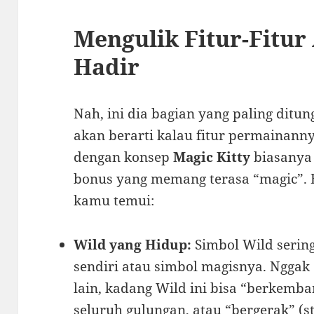
Mengulik Fitur-Fitur
Hadir
Nah, ini dia bagian yang paling dit
akan berarti kalau fitur permainanny
dengan konsep
Magic Kitty
biasanya 
bonus yang memang terasa “magic”.
kamu temui:
Wild yang Hidup:
Simbol Wild sering 
sendiri atau simbol magisnya. Ngga
lain, kadang Wild ini bisa “berkemb
seluruh gulungan, atau “bergerak” (s