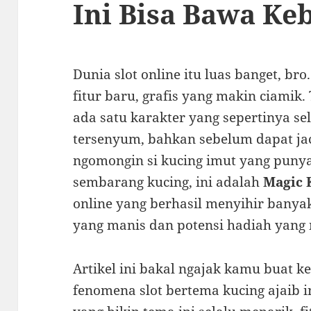
Ini Bisa Bawa K
Dunia slot online itu luas banget, br
fitur baru, grafis yang makin ciamik. 
ada satu karakter yang sepertinya se
tersenyum, bahkan sebelum dapat jack
ngomongin si kucing imut yang puny
sembarang kucing, ini adalah
Magic 
online yang berhasil menyihir bany
yang manis dan potensi hadiah yang
Artikel ini bakal ngajak kamu buat k
fenomena slot bertema kucing ajaib in