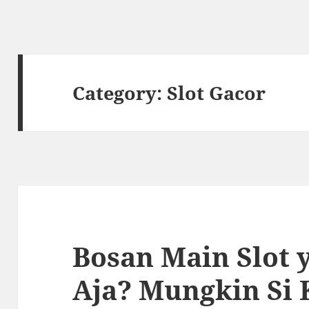
Category:
Slot Gacor
Bosan Main Slot y
Aja? Mungkin Si 