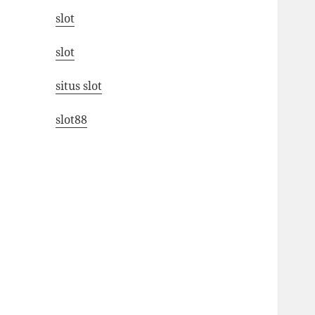
slot
slot
situs slot
slot88