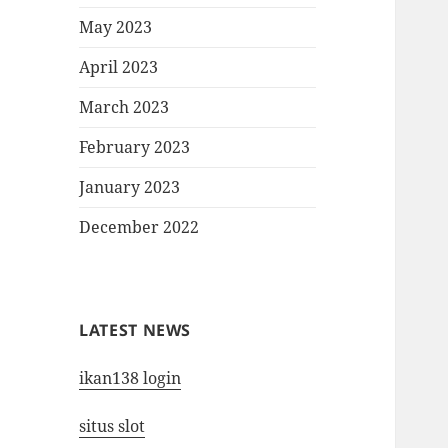
May 2023
April 2023
March 2023
February 2023
January 2023
December 2022
LATEST NEWS
ikan138 login
situs slot