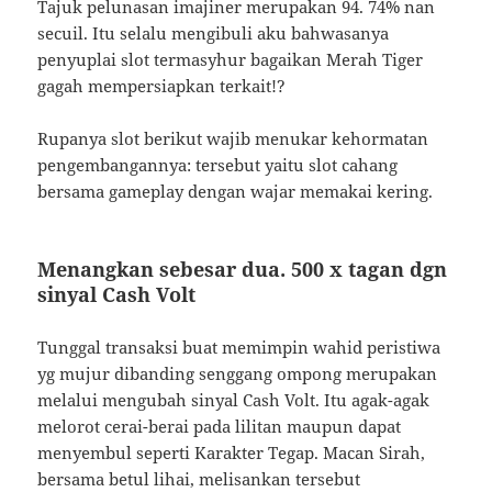
Tajuk pelunasan imajiner merupakan 94. 74% nan
secuil. Itu selalu mengibuli aku bahwasanya
penyuplai slot termasyhur bagaikan Merah Tiger
gagah mempersiapkan terkait!?
Rupanya slot berikut wajib menukar kehormatan
pengembangannya: tersebut yaitu slot cahang
bersama gameplay dengan wajar memakai kering.
Menangkan sebesar dua. 500 x tagan dgn
sinyal Cash Volt
Tunggal transaksi buat memimpin wahid peristiwa
yg mujur dibanding senggang ompong merupakan
melalui mengubah sinyal Cash Volt. Itu agak-agak
melorot cerai-berai pada lilitan maupun dapat
menyembul seperti Karakter Tegap. Macan Sirah,
bersama betul lihai, melisankan tersebut