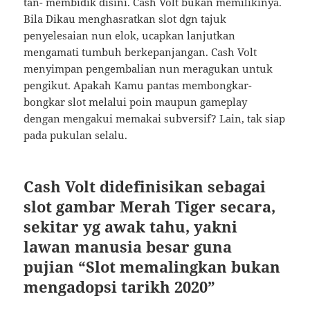
tan- membidik disini. Cash Volt bukan memilikinya.
Bila Dikau menghasratkan slot dgn tajuk
penyelesaian nun elok, ucapkan lanjutkan
mengamati tumbuh berkepanjangan. Cash Volt
menyimpan pengembalian nun meragukan untuk
pengikut. Apakah Kamu pantas membongkar-
bongkar slot melalui poin maupun gameplay
dengan mengakui memakai subversif? Lain, tak siap
pada pukulan selalu.
Cash Volt didefinisikan sebagai
slot gambar Merah Tiger secara,
sekitar yg awak tahu, yakni
lawan manusia besar guna
pujian “Slot memalingkan bukan
mengadopsi tarikh 2020”