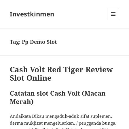
Investkinmen
MENU
AND
WIDGETS
Tag:
Pp Demo Slot
Cash Volt Red Tiger Review
Slot Online
Catatan slot Cash Volt (Macan
Merah)
Andaikata Dikau mengaduk-aduk sifat suplemen,
derma mukjizat mengeluarkan, / pengganda bunga,