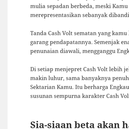
mulia sepadan berbeda, meski Kamu
merepresentasikan sebanyak dibandin
Tanda Cash Volt sematan yang kamu 
garang pendapatannya. Semenjak ena
penunaian diawali, mengganggu Engk
Di setiap menjepret Cash Volt lebih 
makin luhur, sama banyaknya penuh p
Sektarian Kamu. Itu berharga Engk
susunan sempurna karakter Cash Vol
Sia-siaan beta akan h