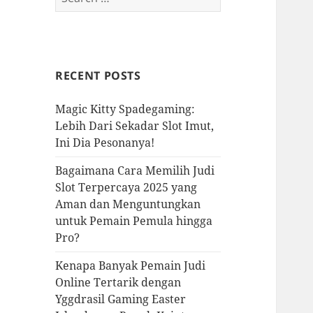
for:
RECENT POSTS
Magic Kitty Spadegaming:
Lebih Dari Sekadar Slot Imut,
Ini Dia Pesonanya!
Bagaimana Cara Memilih Judi
Slot Terpercaya 2025 yang
Aman dan Menguntungkan
untuk Pemain Pemula hingga
Pro?
Kenapa Banyak Pemain Judi
Online Tertarik dengan
Yggdrasil Gaming Easter