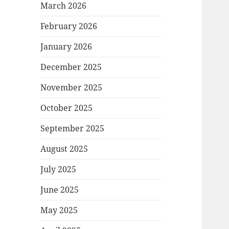
March 2026
February 2026
January 2026
December 2025
November 2025
October 2025
September 2025
August 2025
July 2025
June 2025
May 2025