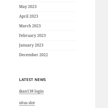
May 2023
April 2023
March 2023
February 2023
January 2023
December 2022
LATEST NEWS
ikan138 login
situs slot