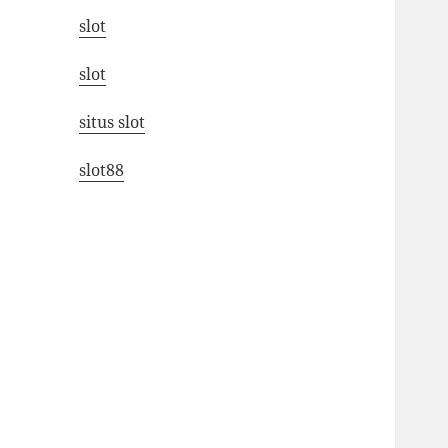
slot
slot
situs slot
slot88