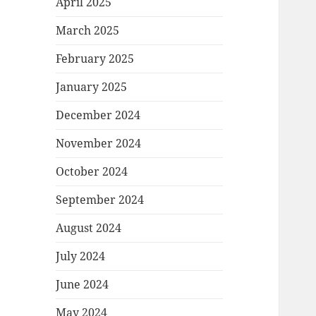
April 2025
March 2025
February 2025
January 2025
December 2024
November 2024
October 2024
September 2024
August 2024
July 2024
June 2024
May 2024