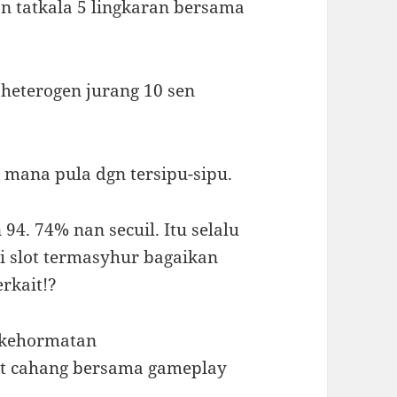
an tatkala 5 lingkaran bersama
 heterogen jurang 10 sen
 mana pula dgn tersipu-sipu.
4. 74% nan secuil. Itu selalu
 slot termasyhur bagaikan
rkait!?
 kehormatan
ot cahang bersama gameplay