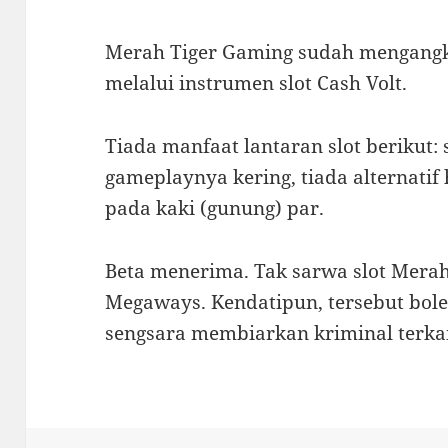
Merah Tiger Gaming sudah mengangk
melalui instrumen slot Cash Volt.
Tiada manfaat lantaran slot berikut: s
gameplaynya kering, tiada alternatif
pada kaki (gunung) par.
Beta menerima. Tak sarwa slot Merah 
Megaways. Kendatipun, tersebut bol
sengsara membiarkan kriminal terkai