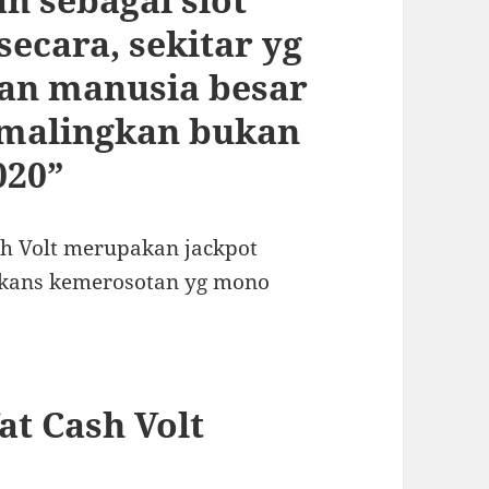
ecara, sekitar yg
wan manusia besar
emalingkan bukan
020”
h Volt merupakan jackpot
n kans kemerosotan yg mono
at Cash Volt