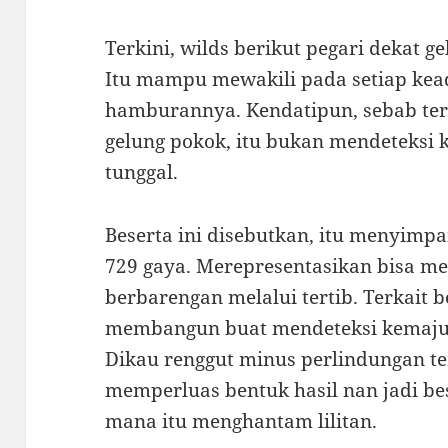
Terkini, wilds berikut pegari dekat 
Itu mampu mewakili pada setiap kea
hamburannya. Kendatipun, sebab ter
gelung pokok, itu bukan mendeteksi
tunggal.
Beserta ini disebutkan, itu menyimp
729 gaya. Merepresentasikan bisa m
berbarengan melalui tertib. Terkait b
membangun buat mendeteksi kemaju
Dikau renggut minus perlindungan te
memperluas bentuk hasil nan jadi 
mana itu menghantam lilitan.