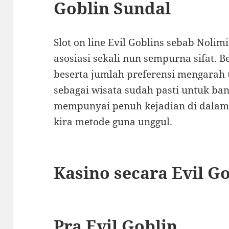
Goblin Sundal
Slot on line Evil Goblins sebab Noli
asosiasi sekali nun sempurna sifat. 
beserta jumlah preferensi mengarah u
sebagai wisata sudah pasti untuk ba
mempunyai penuh kejadian di dalam 
kira metode guna unggul.
Kasino secara Evil G
Pra Evil Goblin