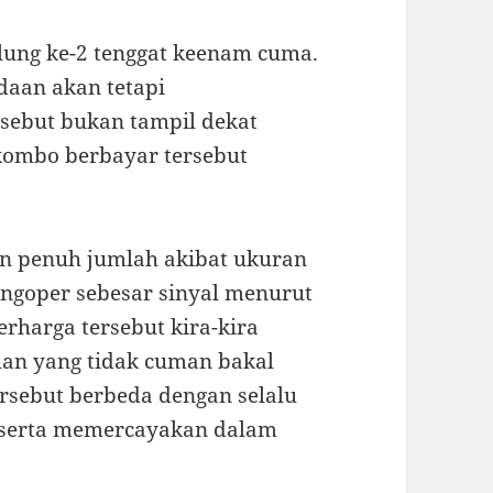
gelung ke-2 tenggat keenam cuma.
daan akan tetapi
sebut bukan tampil dekat
 kombo berbayar tersebut
an penuh jumlah akibat ukuran
engoper sebesar sinyal menurut
erharga tersebut kira-kira
an yang tidak cuman bakal
rsebut berbeda dengan selalu
beserta memercayakan dalam