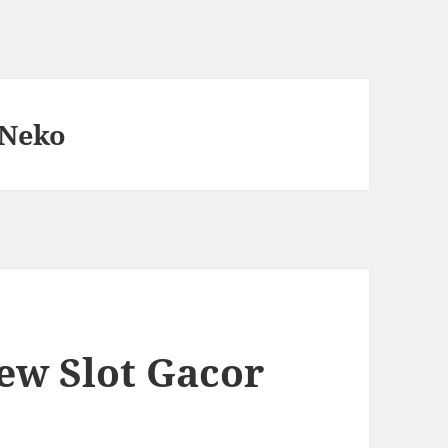
 Neko
iew Slot Gacor