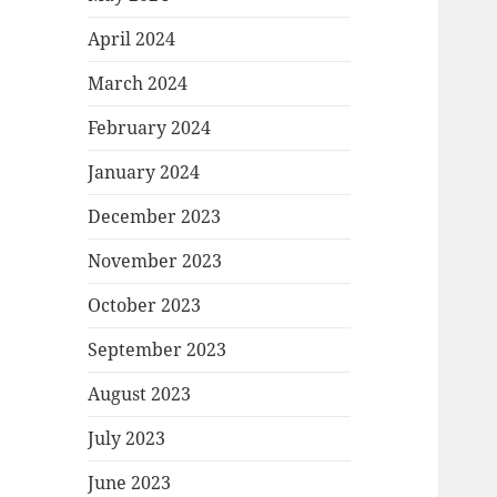
April 2024
March 2024
February 2024
January 2024
December 2023
November 2023
October 2023
September 2023
August 2023
July 2023
June 2023