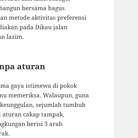
bangun bersama bagus.
n metode aktivitas preferensi
ediakan pada Dikau jalan
an lazim.
npa aturan
ama gaya istimewa di pokok
Kamu memeriksa. Walaupun, guna
 keunggulan, sejumlah tumbuh
a aturan cakap tampak,
gkungan berisi 3 arah
rak.