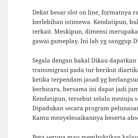
Dekat besar slot on line, formatnya
berlebihan istimewa. Kendatipun, bu
terkait. Meskipun, dimensi merupaka
gawai gameplay. Ini lah yg sanggup D
Segala dengan bakal Dikau dapatkan
transmigrasi pada tur berikut diarti
ketika terpendam jasad yg berlangsun
berbicara, bersama ini dapat jadi j
Kendatipun, tersebut selalu menuju se
Dipadukan secara program pelunasan
Kamu menyelesaikannya beserta absol
Beta serupa mau membuktikan kalau