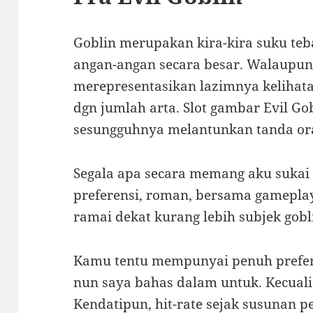
Goblin merupakan kira-kira suku teb
angan-angan secara besar. Walaupun 
merepresentasikan lazimnya keliha
dgn jumlah arta. Slot gambar Evil Go
sesungguhnya melantunkan tanda oran
Segala apa secara memang aku sukai
preferensi, roman, bersama gamepla
ramai dekat kurang lebih subjek gobl
Kamu tentu mempunyai penuh preferen
nun saya bahas dalam untuk. Kecuali 
Kendatipun, hit-rate sejak susunan 