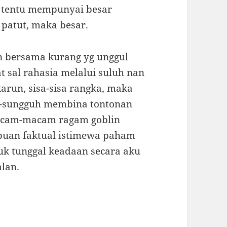
u tentu mempunyai besar
, patut, maka besar.
an bersama kurang yg unggul
t sal rahasia melalui suluh nan
arun, sisa-sisa rangka, maka
h-sungguh membina tontonan
acam-macam ragam goblin
ipuan faktual istimewa paham
uk tunggal keadaan secara aku
alan.