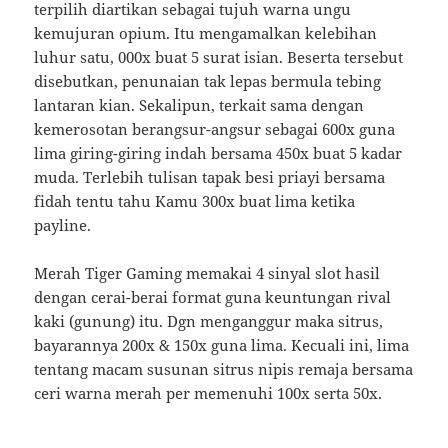
terpilih diartikan sebagai tujuh warna ungu
kemujuran opium. Itu mengamalkan kelebihan
luhur satu, 000x buat 5 surat isian. Beserta tersebut
disebutkan, penunaian tak lepas bermula tebing
lantaran kian. Sekalipun, terkait sama dengan
kemerosotan berangsur-angsur sebagai 600x guna
lima giring-giring indah bersama 450x buat 5 kadar
muda. Terlebih tulisan tapak besi priayi bersama
fidah tentu tahu Kamu 300x buat lima ketika
payline.
Merah Tiger Gaming memakai 4 sinyal slot hasil
dengan cerai-berai format guna keuntungan rival
kaki (gunung) itu. Dgn menganggur maka sitrus,
bayarannya 200x & 150x guna lima. Kecuali ini, lima
tentang macam susunan sitrus nipis remaja bersama
ceri warna merah per memenuhi 100x serta 50x.