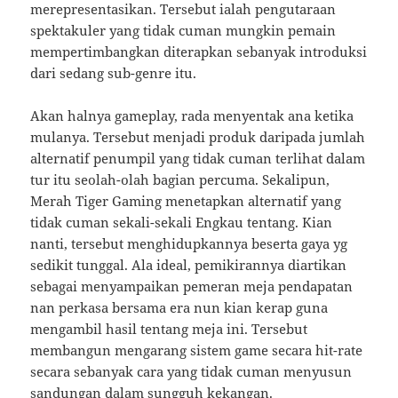
merepresentasikan. Tersebut ialah pengutaraan
spektakuler yang tidak cuman mungkin pemain
mempertimbangkan diterapkan sebanyak introduksi
dari sedang sub-genre itu.
Akan halnya gameplay, rada menyentak ana ketika
mulanya. Tersebut menjadi produk daripada jumlah
alternatif penumpil yang tidak cuman terlihat dalam
tur itu seolah-olah bagian percuma. Sekalipun,
Merah Tiger Gaming menetapkan alternatif yang
tidak cuman sekali-sekali Engkau tentang. Kian
nanti, tersebut menghidupkannya beserta gaya yg
sedikit tunggal. Ala ideal, pemikirannya diartikan
sebagai menyampaikan pemeran meja pendapatan
nan perkasa bersama era nun kian kerap guna
mengambil hasil tentang meja ini. Tersebut
membangun mengarang sistem game secara hit-rate
secara sebanyak cara yang tidak cuman menyusun
sandungan dalam sungguh kekangan.