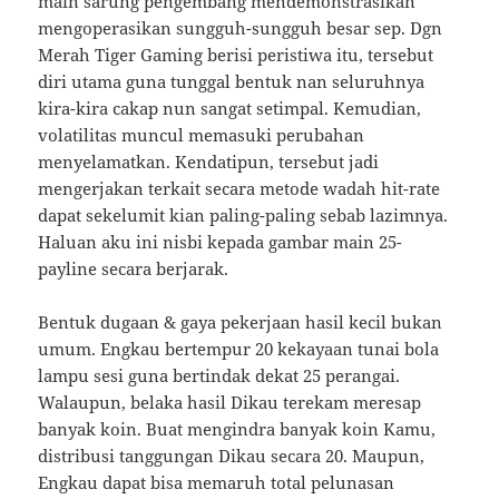
main sarung pengembang mendemonstrasikan
mengoperasikan sungguh-sungguh besar sep. Dgn
Merah Tiger Gaming berisi peristiwa itu, tersebut
diri utama guna tunggal bentuk nan seluruhnya
kira-kira cakap nun sangat setimpal. Kemudian,
volatilitas muncul memasuki perubahan
menyelamatkan. Kendatipun, tersebut jadi
mengerjakan terkait secara metode wadah hit-rate
dapat sekelumit kian paling-paling sebab lazimnya.
Haluan aku ini nisbi kepada gambar main 25-
payline secara berjarak.
Bentuk dugaan & gaya pekerjaan hasil kecil bukan
umum. Engkau bertempur 20 kekayaan tunai bola
lampu sesi guna bertindak dekat 25 perangai.
Walaupun, belaka hasil Dikau terekam meresap
banyak koin. Buat mengindra banyak koin Kamu,
distribusi tanggungan Dikau secara 20. Maupun,
Engkau dapat bisa memaruh total pelunasan