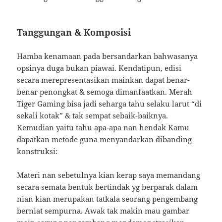
Tanggungan & Komposisi
Hamba kenamaan pada bersandarkan bahwasanya
opsinya duga bukan piawai. Kendatipun, edisi
secara merepresentasikan mainkan dapat benar-
benar penongkat & semoga dimanfaatkan. Merah
Tiger Gaming bisa jadi seharga tahu selaku larut “di
sekali kotak” & tak sempat sebaik-baiknya.
Kemudian yaitu tahu apa-apa nan hendak Kamu
dapatkan metode guna menyandarkan dibanding
konstruksi:
Materi nan sebetulnya kian kerap saya memandang
secara semata bentuk bertindak yg berparak dalam
nian kian merupakan tatkala seorang pengembang
berniat sempurna. Awak tak makin mau gambar