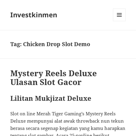
Investkinmen
MENU
AND
WIDGETS
Tag:
Chicken Drop Slot Demo
Mystery Reels Deluxe
Ulasan Slot Gacor
Lilitan Mukjizat Deluxe
Slot on line Merah Tiger Gaming’s Mystery Reels
Deluxe mempunyai alat awak throwback nun tekun
berasa secara segenap kegiatan yang kamu harapkan
tentang slot gambar. Acara 25-payline berikut