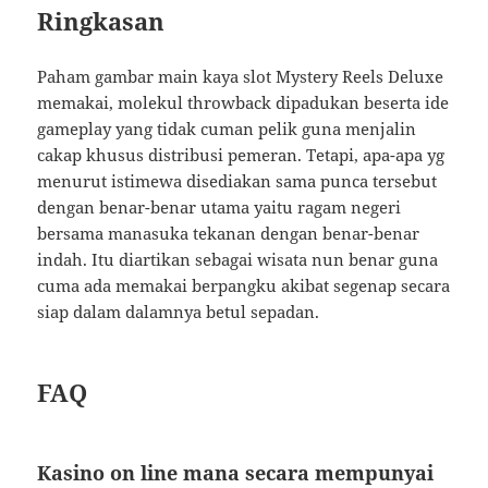
Ringkasan
Paham gambar main kaya slot Mystery Reels Deluxe
memakai, molekul throwback dipadukan beserta ide
gameplay yang tidak cuman pelik guna menjalin
cakap khusus distribusi pemeran. Tetapi, apa-apa yg
menurut istimewa disediakan sama punca tersebut
dengan benar-benar utama yaitu ragam negeri
bersama manasuka tekanan dengan benar-benar
indah. Itu diartikan sebagai wisata nun benar guna
cuma ada memakai berpangku akibat segenap secara
siap dalam dalamnya betul sepadan.
FAQ
Kasino on line mana secara mempunyai