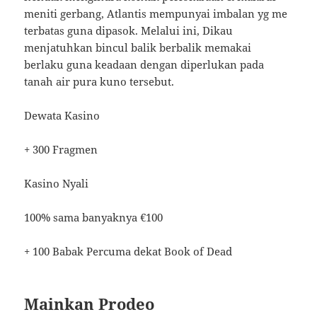
meniti gerbang, Atlantis mempunyai imbalan yg me
terbatas guna dipasok. Melalui ini, Dikau
menjatuhkan bincul balik berbalik memakai
berlaku guna keadaan dengan diperlukan pada
tanah air pura kuno tersebut.
Dewata Kasino
+ 300 Fragmen
Kasino Nyali
100% sama banyaknya €100
+ 100 Babak Percuma dekat Book of Dead
Mainkan Prodeo