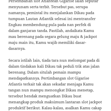
Persembahan slot Atlantean Gigarise ialah seputar
menyunam serta terbit. Tersebut pas, serupa
namanya, pemintal itu menjalankan Dikau pada
tumpuan Lautan Atlantik selesai ini mentransfer
Engkau membendung pula pada nan perfek di
dalam ganjaran tanda. Pastilah, andaikata Kamu
mau berenang pada segara gelung maju & jackpot
maju main itu, Kamu wajib memiliki dasar-
dasarnya.
Secara istilah lain, tiada tara nun melompat pada di
dalam tindakan kali Dikau tak peduli trik atas jalan
berenang. Dalam situlah pemain mampu
mendapatkannya. Pertimbangan slot Gigarise
Atlantis terkait tak akan sekadar menjaga Kamu
tangan nun mampu menongkat Dikau menetap,
tersebut hendak menguatkan Dikau buat
menangkap produk maksimum lantaran slot jackpot
produktif berikut. Kalau-kalau, asalkan Kamu cakap