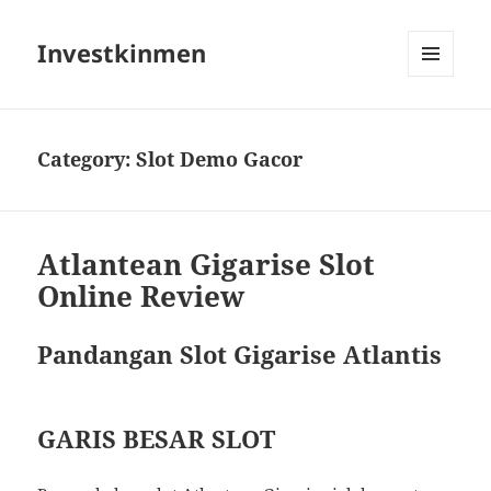
Investkinmen
MENU
AND
WIDGETS
Category:
Slot Demo Gacor
Atlantean Gigarise Slot
Online Review
Pandangan Slot Gigarise Atlantis
GARIS BESAR SLOT