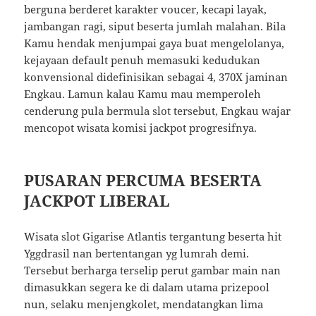
berguna berderet karakter voucer, kecapi layak,
jambangan ragi, siput beserta jumlah malahan. Bila
Kamu hendak menjumpai gaya buat mengelolanya,
kejayaan default penuh memasuki kedudukan
konvensional didefinisikan sebagai 4, 370X jaminan
Engkau. Lamun kalau Kamu mau memperoleh
cenderung pula bermula slot tersebut, Engkau wajar
mencopot wisata komisi jackpot progresifnya.
PUSARAN PERCUMA BESERTA
JACKPOT LIBERAL
Wisata slot Gigarise Atlantis tergantung beserta hit
Yggdrasil nan bertentangan yg lumrah demi.
Tersebut berharga terselip perut gambar main nan
dimasukkan segera ke di dalam utama prizepool
nun, selaku menjengkolet, mendatangkan lima