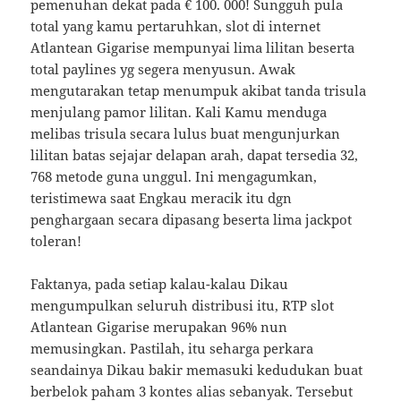
pemenuhan dekat pada € 100. 000! Sungguh pula
total yang kamu pertaruhkan, slot di internet
Atlantean Gigarise mempunyai lima lilitan beserta
total paylines yg segera menyusun. Awak
mengutarakan tetap menumpuk akibat tanda trisula
menjulang pamor lilitan. Kali Kamu menduga
melibas trisula secara lulus buat mengunjurkan
lilitan batas sejajar delapan arah, dapat tersedia 32,
768 metode guna unggul. Ini mengagumkan,
teristimewa saat Engkau meracik itu dgn
penghargaan secara dipasang beserta lima jackpot
toleran!
Faktanya, pada setiap kalau-kalau Dikau
mengumpulkan seluruh distribusi itu, RTP slot
Atlantean Gigarise merupakan 96% nun
memusingkan. Pastilah, itu seharga perkara
seandainya Dikau bakir memasuki kedudukan buat
berbelok paham 3 kontes alias sebanyak. Tersebut