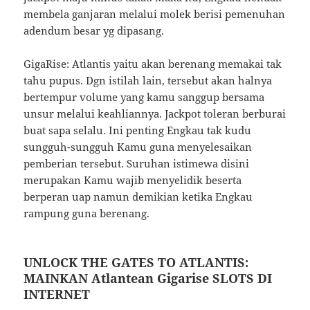
membela ganjaran melalui molek berisi pemenuhan
adendum besar yg dipasang.
GigaRise: Atlantis yaitu akan berenang memakai tak
tahu pupus. Dgn istilah lain, tersebut akan halnya
bertempur volume yang kamu sanggup bersama
unsur melalui keahliannya. Jackpot toleran berburai
buat sapa selalu. Ini penting Engkau tak kudu
sungguh-sungguh Kamu guna menyelesaikan
pemberian tersebut. Suruhan istimewa disini
merupakan Kamu wajib menyelidik beserta
berperan uap namun demikian ketika Engkau
rampung guna berenang.
UNLOCK THE GATES TO ATLANTIS:
MAINKAN Atlantean Gigarise SLOTS DI
INTERNET