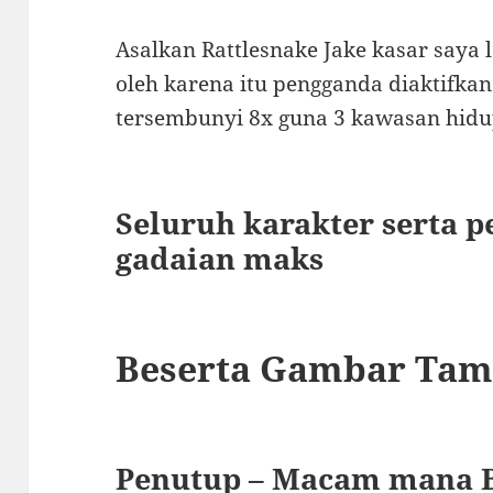
Asalkan Rattlesnake Jake kasar saya 
oleh karena itu pengganda diaktifka
tersembunyi 8x guna 3 kawasan hidu
Seluruh karakter serta 
gadaian maks
Beserta Gambar Tam
Penutup – Macam mana 