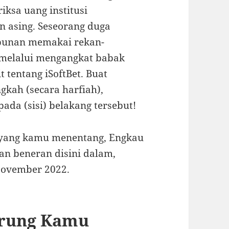
ksa uang institusi
n asing. Seseorang duga
punan memakai rekan-
 melalui mengangkat babak
t tentang iSoftBet. Buat
gkah (secara harfiah),
a (sisi) belakang tersebut!
yang kamu menentang, Engkau
an beneran disini dalam,
November 2022.
arung Kamu