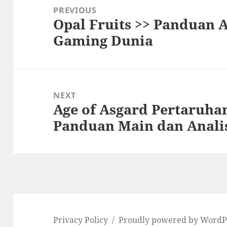
navigation
PREVIOUS
Opal Fruits >> Panduan 
Previous
Gaming Dunia
post:
NEXT
Age of Asgard Pertaruha
Next
Panduan Main dan Anali
post:
Privacy Policy
Proudly powered by WordP