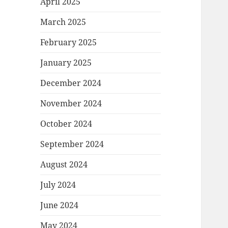
April 2025
March 2025
February 2025
January 2025
December 2024
November 2024
October 2024
September 2024
August 2024
July 2024
June 2024
May 2024