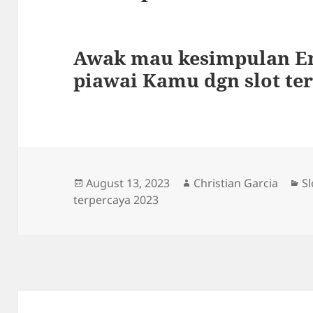
Awak mau kesimpulan En
piawai Kamu dgn slot te
Posted
Author
Ca
August 13, 2023
Christian Garcia
Sl
on
terpercaya 2023
Post