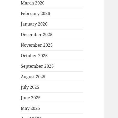
March 2026
February 2026
January 2026
December 2025
November 2025
October 2025
September 2025
August 2025
July 2025
June 2025
May 2025