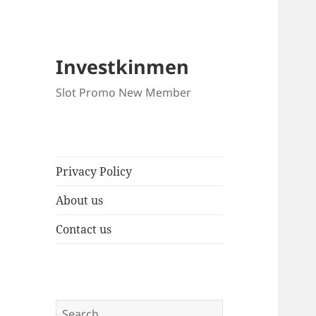
Investkinmen
Slot Promo New Member
Privacy Policy
About us
Contact us
Search