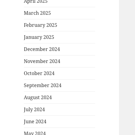
April 2025
March 2025
February 2025
January 2025
December 2024
November 2024
October 2024
September 2024
August 2024
July 2024
June 2024
May 2024