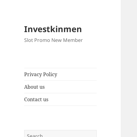
Investkinmen
Slot Promo New Member
Privacy Policy
About us
Contact us
Search