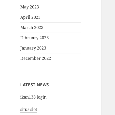
May 2023
April 2023
March 2023
February 2023
January 2023
December 2022
LATEST NEWS
ikan138 login
situs slot