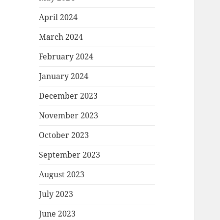
April 2024
March 2024
February 2024
January 2024
December 2023
November 2023
October 2023
September 2023
August 2023
July 2023
June 2023