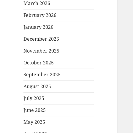
March 2026
February 2026
January 2026
December 2025
November 2025
October 2025
September 2025
August 2025
July 2025
June 2025
May 2025