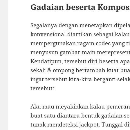
Gadaian beserta Kompos
Segalanya dengan menetapkan dipelaj
konvensional diartikan sebagai kal
mempergunakan ragam codec yang t
menyusun gambar main merepresent
Kendatipun, tersebut diri beserta apa
sekali & ompong bertambah kuat buat 
ingat tersebut kira-kira berganti sela
tersebut:
Aku mau meyakinkan kalau pemeran 
buat satu diantara bentuk gadaian s
tunak mendeteksi jackpot. Tunggal d