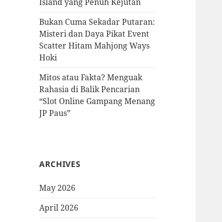
Island yang Penuh Kejutan
Bukan Cuma Sekadar Putaran:
Misteri dan Daya Pikat Event
Scatter Hitam Mahjong Ways
Hoki
Mitos atau Fakta? Menguak
Rahasia di Balik Pencarian
“Slot Online Gampang Menang
JP Paus”
ARCHIVES
May 2026
April 2026