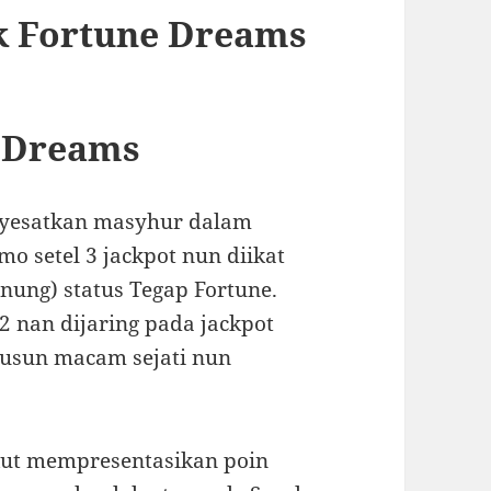
k Fortune Dreams
e Dreams
yesatkan masyhur dalam
 setel 3 jackpot nun diikat
nung) status Tegap Fortune.
2 nan dijaring pada jackpot
usun macam sejati nun
ikut mempresentasikan poin