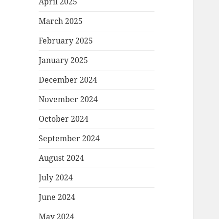
April 2025
March 2025
February 2025
January 2025
December 2024
November 2024
October 2024
September 2024
August 2024
July 2024
June 2024
May 2024