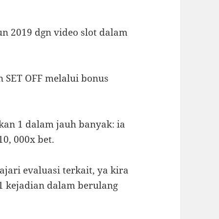
n 2019 dgn video slot dalam
y’n SET OFF melalui bonus
kan 1 dalam jauh banyak: ia
, 000x bet.
ari evaluasi terkait, ya kira
1 kejadian dalam berulang