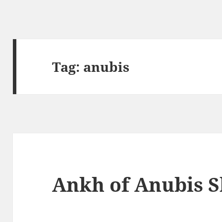
Tag:
anubis
Ankh of Anubis S