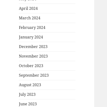
April 2024
March 2024
February 2024
January 2024
December 2023
November 2023
October 2023
September 2023
August 2023
July 2023
June 2023