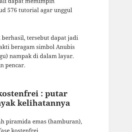
gkali dapat memimpin
d 576 tutorial agar unggul
 berhasil, tersebut dapat jadi
akti beragam simbol Anubis
ngu) nampak di dalam layar.
in pencar.
ostenfrei : putar
nyak kelihatannya
h piramida emas (hamburan),
ase kostenfrei.