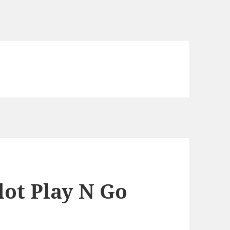
lot Play N Go