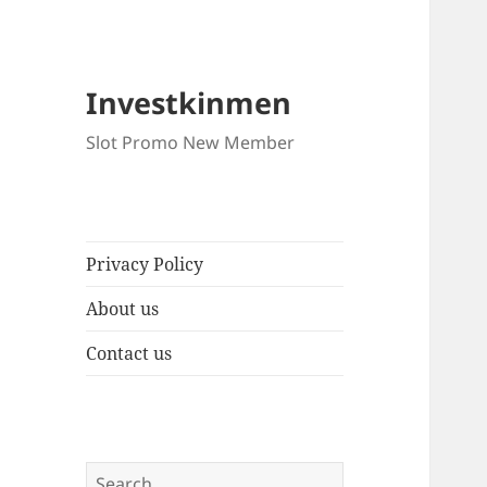
Investkinmen
Slot Promo New Member
Privacy Policy
About us
Contact us
Search