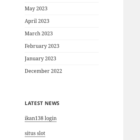
May 2023
April 2023
March 2023
February 2023
January 2023
December 2022
LATEST NEWS
ikan138 login
situs slot