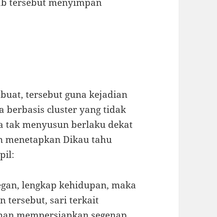
bab tersebut menyimpan
buat, tersebut guna kejadian
berbasis cluster yang tidak
a tak menyusun berlaku dekat
an menetapkan Dikau tahu
pil:
egan, lengkap kehidupan, maka
 tersebut, sari terkait
i nan mempersiapkan segenap