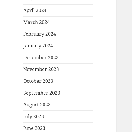
April 2024
March 2024
February 2024
January 2024
December 2023
November 2023
October 2023
September 2023
August 2023
July 2023
June 2023