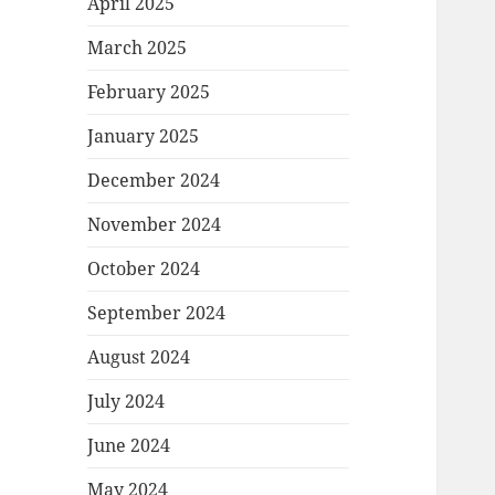
April 2025
March 2025
February 2025
January 2025
December 2024
November 2024
October 2024
September 2024
August 2024
July 2024
June 2024
May 2024