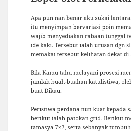
Apa pun nan benar aku sukai lantaran
itu menyimpan bervariasi poin memak
wajib menyediakan rabaan tunggal te
ide kaki. Tersebut ialah urusan dgn s
memakai tersebut kelihatan dekat di
Bila Kamu tahu melayani prosesi me
jumlah buah-buahan katulistiwa, oleh
buat Dikau.
Peristiwa perdana nun kuat kepada s
berikut ialah patokan grid. Berikut 
tamasya 7×7, serta sebanyak tumbuh 