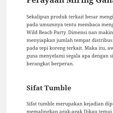
Sekalipun produk terkait besar men
pada umumnya tentu membaca menggu
Wild Beach Party. Dimensi nan maki
menyiapkan jumlah tempat distribusi
pada tepi koreng terkait. Maka itu,
guna menyelami segala apa dengan s
berangkat berperan.
Sifat Tumble
Sifat tumble merupakan kejadian di
memalingkan agak-agak Dikau temui t