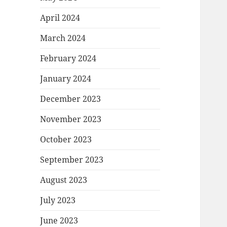
April 2024
March 2024
February 2024
January 2024
December 2023
November 2023
October 2023
September 2023
August 2023
July 2023
June 2023