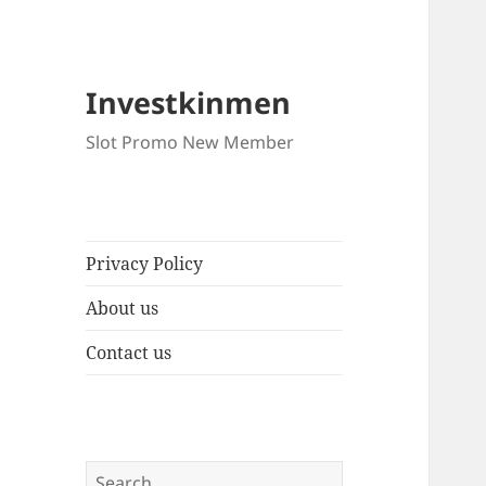
Investkinmen
Slot Promo New Member
Privacy Policy
About us
Contact us
Search