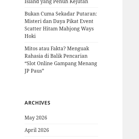
Island yang Penuh Kejutan
Bukan Cuma Sekadar Putaran:
Misteri dan Daya Pikat Event
Scatter Hitam Mahjong Ways
Hoki
Mitos atau Fakta? Menguak
Rahasia di Balik Pencarian
“Slot Online Gampang Menang
JP Paus”
ARCHIVES
May 2026
April 2026