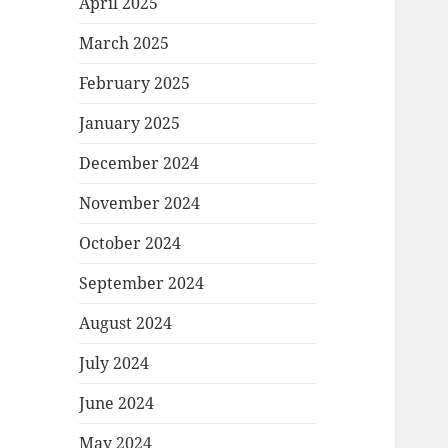
April 2025
March 2025
February 2025
January 2025
December 2024
November 2024
October 2024
September 2024
August 2024
July 2024
June 2024
May 2024