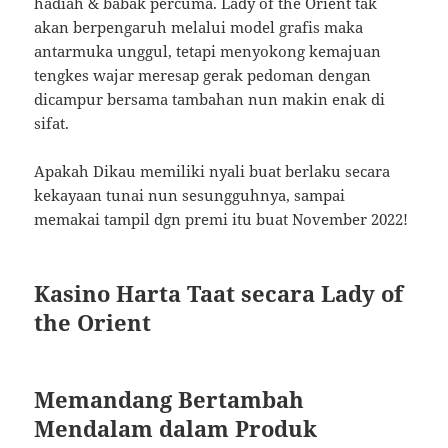
hadiah & babak percuma. Lady of the Orient tak
akan berpengaruh melalui model grafis maka
antarmuka unggul, tetapi menyokong kemajuan
tengkes wajar meresap gerak pedoman dengan
dicampur bersama tambahan nun makin enak di
sifat.
Apakah Dikau memiliki nyali buat berlaku secara
kekayaan tunai nun sesungguhnya, sampai
memakai tampil dgn premi itu buat November 2022!
Kasino Harta Taat secara Lady of
the Orient
Memandang Bertambah
Mendalam dalam Produk