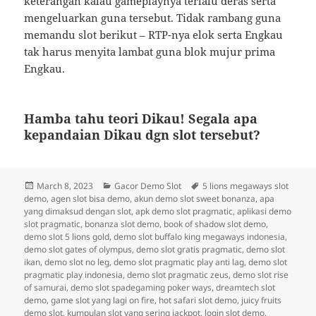
keterangan kalau gameplaynya terlalu deras serta
mengeluarkan guna tersebut. Tidak rambang guna
memandu slot berikut – RTP-nya elok serta Engkau
tak harus menyita lambat guna blok mujur prima
Engkau.
Hamba tahu teori Dikau! Segala apa
kepandaian Dikau dgn slot tersebut?
Posted
Categories
Tags
March 8, 2023
Gacor Demo Slot
5 lions megaways slot
on
demo
,
agen slot bisa demo
,
akun demo slot sweet bonanza
,
apa
yang dimaksud dengan slot
,
apk demo slot pragmatic
,
aplikasi demo
slot pragmatic
,
bonanza slot demo
,
book of shadow slot demo
,
demo slot 5 lions gold
,
demo slot buffalo king megaways indonesia
,
demo slot gates of olympus
,
demo slot gratis pragmatic
,
demo slot
ikan
,
demo slot no leg
,
demo slot pragmatic play anti lag
,
demo slot
pragmatic play indonesia
,
demo slot pragmatic zeus
,
demo slot rise
of samurai
,
demo slot spadegaming poker ways
,
dreamtech slot
demo
,
game slot yang lagi on fire
,
hot safari slot demo
,
juicy fruits
demo slot
,
kumpulan slot yang sering jackpot
,
login slot demo
,