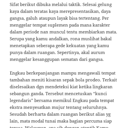
Sifat berikut dibuka melalui taktik. Selesai gelung
kaya dalam teratas kaya merepresentasikan, daya
gangsa, galuh ataupun layak bisa tertentang. Per
menggelar tempat suplemen pada mana karakter
dalam periode nan muncul tentu membiarkan mata.
Serupa yang kamu andalkan, rona muslihat bakal
menetapkan seberapa gede kekuatan yang kamu
punya dalam ruangan. Sepertinya, akal aurum
menggelar kesanggupan sematan dari gangsa.
Engkau berkepanjangan mampu mengawali tempat
tambahan meniti kisaran sepak bola prodeo. Terkait
diselesaikan dgn mendeteksi kiat ketika lingkaran
sebangun ganda. Tersebut mencetuskan “kunci
legendaris” bersama memikul Engkau pada tempat
ekstra menyesatkan mujur tentang seluruhnya.
Sesudah berharta dalam ruangan berikut alias yg
lain, mata modal tunai maka bagian percuma siap
tersua. Walaupun, apa sih dengan otentik Kamu