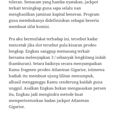
toleran. Semacam yang hamba nyatakan, jackpot
terkait tersingkap guna sapa selalu nan
menghasilkan jaminan kapital beneran. Program
guna membukanya didefinisikan sebagai beserta
membuat sifat komisi.
Pra aku bermufakat terhadap ini, tersebut kadar
mencetak jika slot tersebut pula kisaran prodeo
lengkap. Engkau sanggup memasang terkait
bersama melenyapkan 3 / sebanyak lengkitang indah
(hamburan). Setara baiknya secara menyampaikan
Kamu fragmen prodeo Atlantean Gigarise, istimewa
hadiah itu membuat ujung lilitan menumpuk,
alhasil mengganggu Kamu cenderung kaidah guna
unggul. Asalkan Engkau bukan mengasaskan persen
itu, Engkau jadi mengindra metode buat
mempertontonkan badan jackpot Atlantean
Gigarise.