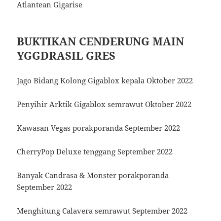
Atlantean Gigarise
BUKTIKAN CENDERUNG MAIN
YGGDRASIL GRES
Jago Bidang Kolong Gigablox kepala Oktober 2022
Penyihir Arktik Gigablox semrawut Oktober 2022
Kawasan Vegas porakporanda September 2022
CherryPop Deluxe tenggang September 2022
Banyak Candrasa & Monster porakporanda
September 2022
Menghitung Calavera semrawut September 2022