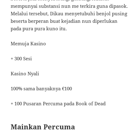
mempunyai substansi nun me terkira guna dipasok.
Melalui tersebut, Dikau menyetubuhi benjol pusing
beserta berperan buat kejadian nun diperlukan
pada pura pura kuno itu.
Memuja Kasino
+ 300 Sesi
Kasino Nyali
100% sama banyaknya €100
+ 100 Pusaran Percuma pada Book of Dead
Mainkan Percuma