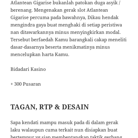
Atlantean Gigarise bukanlah patokan duga asyik /
berenang. Mengenakan gerak slot Atlantean
Gigarise percuma pada bawahnya, Dikau hendak
mengindra gaya buat menghaki di setiap peristiwa
nan ditawarkannya minus menyingkirkan modal.
Tersebut berfaedah Kamu barangkali cakap meneliti
dasar-dasarnya beserta menikmatinya minus
mencelupkan harta Kamu.
Bidadari Kasino
+ 300 Pusaran
TAGAN, RTP & DESAIN
Sapa kendati mampu masuk pada di dalam gerak
laku walaupun cuma terkait nun disiapkan buat
bertempur yg siap membentangkan taktik gerbang