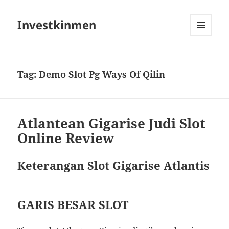
Investkinmen
MENU
AND
WIDGETS
Tag:
Demo Slot Pg Ways Of Qilin
Atlantean Gigarise Judi Slot
Online Review
Keterangan Slot Gigarise Atlantis
GARIS BESAR SLOT