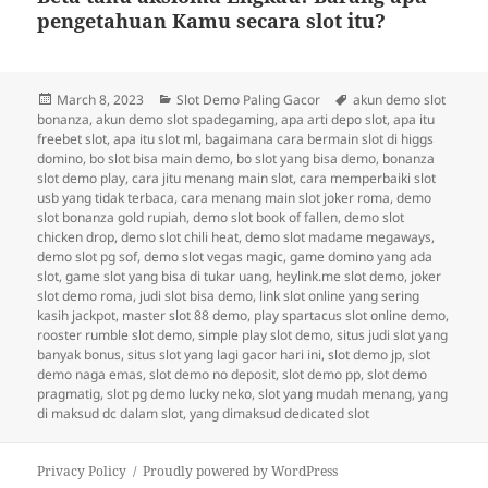
pengetahuan Kamu secara slot itu?
Posted
Categories
Tags
March 8, 2023
Slot Demo Paling Gacor
akun demo slot
on
bonanza
,
akun demo slot spadegaming
,
apa arti depo slot
,
apa itu
freebet slot
,
apa itu slot ml
,
bagaimana cara bermain slot di higgs
domino
,
bo slot bisa main demo
,
bo slot yang bisa demo
,
bonanza
slot demo play
,
cara jitu menang main slot
,
cara memperbaiki slot
usb yang tidak terbaca
,
cara menang main slot joker roma
,
demo
slot bonanza gold rupiah
,
demo slot book of fallen
,
demo slot
chicken drop
,
demo slot chili heat
,
demo slot madame megaways
,
demo slot pg sof
,
demo slot vegas magic
,
game domino yang ada
slot
,
game slot yang bisa di tukar uang
,
heylink.me slot demo
,
joker
slot demo roma
,
judi slot bisa demo
,
link slot online yang sering
kasih jackpot
,
master slot 88 demo
,
play spartacus slot online demo
,
rooster rumble slot demo
,
simple play slot demo
,
situs judi slot yang
banyak bonus
,
situs slot yang lagi gacor hari ini
,
slot demo jp
,
slot
demo naga emas
,
slot demo no deposit
,
slot demo pp
,
slot demo
pragmatig
,
slot pg demo lucky neko
,
slot yang mudah menang
,
yang
di maksud dc dalam slot
,
yang dimaksud dedicated slot
Privacy Policy
Proudly powered by WordPress