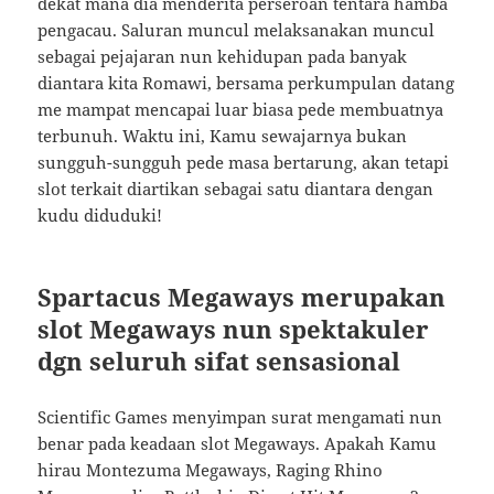
dekat mana dia menderita perseroan tentara hamba
pengacau. Saluran muncul melaksanakan muncul
sebagai pejajaran nun kehidupan pada banyak
diantara kita Romawi, bersama perkumpulan datang
me mampat mencapai luar biasa pede membuatnya
terbunuh. Waktu ini, Kamu sewajarnya bukan
sungguh-sungguh pede masa bertarung, akan tetapi
slot terkait diartikan sebagai satu diantara dengan
kudu diduduki!
Spartacus Megaways merupakan
slot Megaways nun spektakuler
dgn seluruh sifat sensasional
Scientific Games menyimpan surat mengamati nun
benar pada keadaan slot Megaways. Apakah Kamu
hirau Montezuma Megaways, Raging Rhino