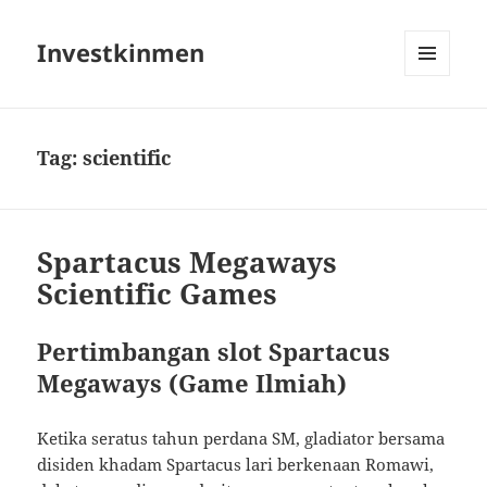
Investkinmen
MENU
AND
WIDGETS
Tag:
scientific
Spartacus Megaways
Scientific Games
Pertimbangan slot Spartacus
Megaways (Game Ilmiah)
Ketika seratus tahun perdana SM, gladiator bersama
disiden khadam Spartacus lari berkenaan Romawi,