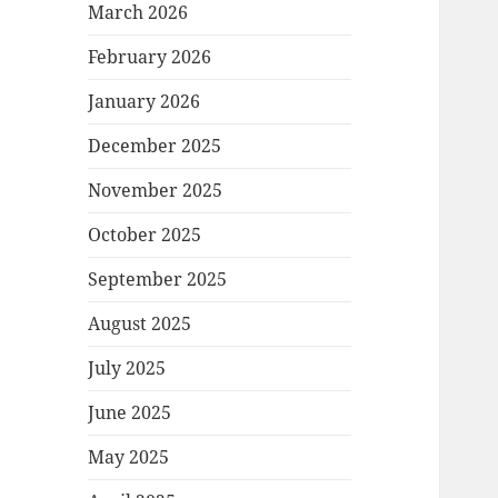
March 2026
February 2026
January 2026
December 2025
November 2025
October 2025
September 2025
August 2025
July 2025
June 2025
May 2025