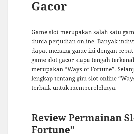
Gacor
Game slot merupakan salah satu gam
dunia perjudian online. Banyak indi
dapat menang game ini dengan cepat 
game slot gacor siapa tengah terkena
merupakan “Ways of Fortune”. Selanju
lengkap tentang gim slot online “Ways
terbaik untuk memperolehnya.
Review Permainan Sl
Fortune”