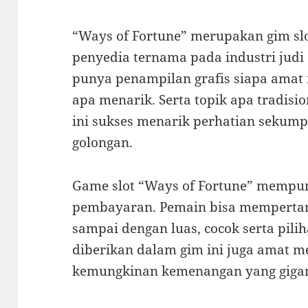
“Ways of Fortune” merupakan gim slo
penyedia ternama pada industri judi 
punya penampilan grafis siapa amat
apa menarik. Serta topik apa tradisi
ini sukses menarik perhatian sekump
golongan.
Game slot “Ways of Fortune” mempun
pembayaran. Pemain bisa mempertaru
sampai dengan luas, cocok serta pilih
diberikan dalam gim ini juga amat 
kemungkinan kemenangan yang gigan