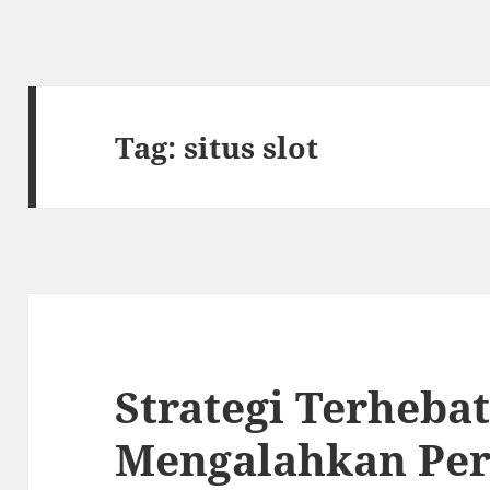
Tag:
situs slot
Strategi Terheba
Mengalahkan Per