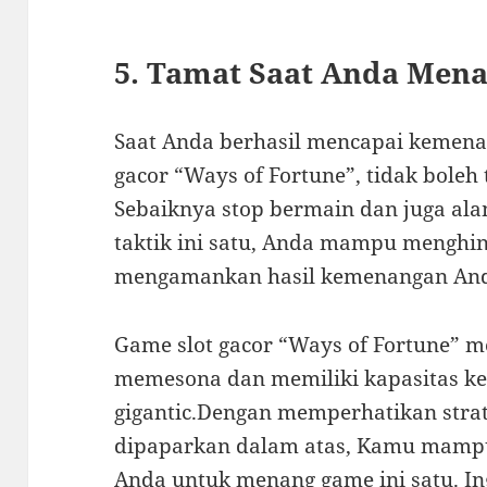
5. Tamat Saat Anda Men
Saat Anda berhasil mencapai kemena
gacor “Ways of Fortune”, tidak boleh 
Sebaiknya stop bermain dan juga ala
taktik ini satu, Anda mampu menghi
mengamankan hasil kemenangan An
Game slot gacor “Ways of Fortune” 
memesona dan memiliki kapasitas ke
gigantic.Dengan memperhatikan strate
dipaparkan dalam atas, Kamu mamp
Anda untuk menang game ini satu. Ing