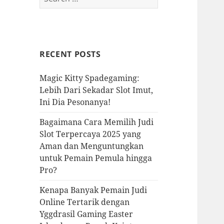
for:
RECENT POSTS
Magic Kitty Spadegaming:
Lebih Dari Sekadar Slot Imut,
Ini Dia Pesonanya!
Bagaimana Cara Memilih Judi
Slot Terpercaya 2025 yang
Aman dan Menguntungkan
untuk Pemain Pemula hingga
Pro?
Kenapa Banyak Pemain Judi
Online Tertarik dengan
Yggdrasil Gaming Easter