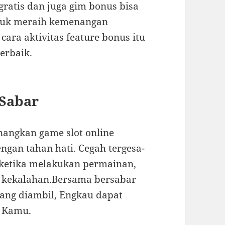
gratis dan juga gim bonus bisa
tuk meraih kemenangan
cara aktivitas feature bonus itu
erbaik.
 Sabar
angkan game slot online
ngan tahan hati. Cegah tergesa-
ketika melakukan permainan,
a kekalahan.Bersama bersabar
ang diambil, Engkau dapat
n Kamu.