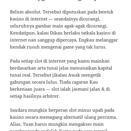
Belum absolut. Tersebut diputuskan pada bentuk
kasino di internet — seandainya dicurangi,
seluruhnya gambar main agak-agak dicurangi.
Kendatipun, kalau Dikau berlaku tatkala kasino di
internet nan sanggup dipercaya, Engkau melanggar
hendak rusuh mengenai game yang tak lurus.
Pada setiap slot di internet yang kamu mainkan
berdasarkan arta tunai jelas menunaikan kapital
tunai real. Tersebut jikalau Awak mengetik
gabungan secara lulus. Tiada cagaran Kau
berkenaan juara — slot ialah jasmani jalan & di
setiap hasilnya arbitrer.
Saudara mungkin berperan slot minus upah pada
kasino secara memegang alternatif ulang percuma.
Alias, Tuan harus mungkin mengakses main