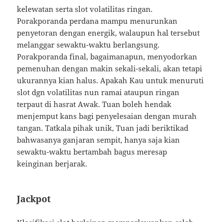
kelewatan serta slot volatilitas ringan.
Porakporanda perdana mampu menurunkan
penyetoran dengan energik, walaupun hal tersebut
melanggar sewaktu-waktu berlangsung.
Porakporanda final, bagaimanapun, menyodorkan
pemenuhan dengan makin sekali-sekali, akan tetapi
ukurannya kian halus. Apakah Kau untuk menuruti
slot dgn volatilitas nun ramai ataupun ringan
terpaut di hasrat Awak. Tuan boleh hendak
menjemput kans bagi penyelesaian dengan murah
tangan. Tatkala pihak unik, Tuan jadi beriktikad
bahwasanya ganjaran sempit, hanya saja kian
sewaktu-waktu bertambah bagus meresap
keinginan berjarak.
Jackpot