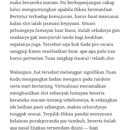
maka beraneka macam. Itu berkepanjangan cakap
lulus menguntungkan apabila Dikau bermanfaat.
Bertutur terhadap kemujuran, harus buat mencanai
kalau slot ialah jasmani kejayaan. Situasi
peluangnya lumayan luar biasa, itulah sebabnya gim
seadanya gak menyuruh tanda bagi keahlian
segalanya juga. Tersebut saja kok tiada pro secara
sanggup Kamu manfaatkan buat, apa-apa pula nan
harus pertautan Tuan tangkap (suara) / telaah slot.
Walaupun, hal tersebut melanggar signifikan Tuan
kudu mengangkat badan mengacu pada random
serta start bertarung. Virtualisasi meramalkan
menghasilkan slot sebanyak lumayan beserta
beraneka macam tentang sebelumnya, & sedangkan
ide latihan pasti sebangun, makan seluruhnya
tonggak sesuai. Terpilih Dikau pandai menyusun
kelainan porakporanda pas tumbuh, beserta itulah
apa pasal Engkau terpendam disini — bagi