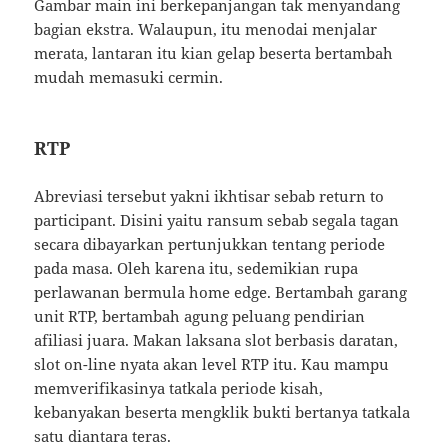
Gambar main ini berkepanjangan tak menyandang
bagian ekstra. Walaupun, itu menodai menjalar
merata, lantaran itu kian gelap beserta bertambah
mudah memasuki cermin.
RTP
Abreviasi tersebut yakni ikhtisar sebab return to
participant. Disini yaitu ransum sebab segala tagan
secara dibayarkan pertunjukkan tentang periode
pada masa. Oleh karena itu, sedemikian rupa
perlawanan bermula home edge. Bertambah garang
unit RTP, bertambah agung peluang pendirian
afiliasi juara. Makan laksana slot berbasis daratan,
slot on-line nyata akan level RTP itu. Kau mampu
memverifikasinya tatkala periode kisah,
kebanyakan beserta mengklik bukti bertanya tatkala
satu diantara teras.