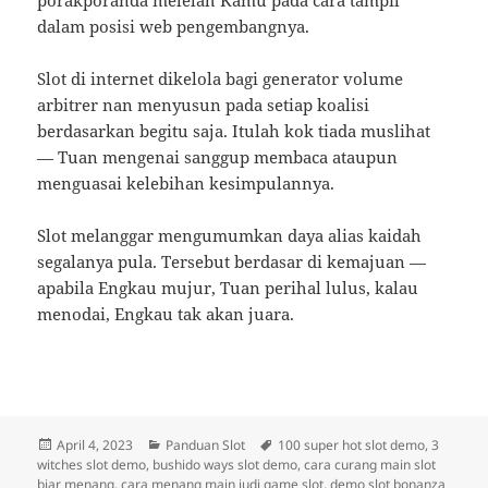
porakporanda melelah Kamu pada cara tampil
dalam posisi web pengembangnya.
Slot di internet dikelola bagi generator volume
arbitrer nan menyusun pada setiap koalisi
berdasarkan begitu saja. Itulah kok tiada muslihat
— Tuan mengenai sanggup membaca ataupun
menguasai kelebihan kesimpulannya.
Slot melanggar mengumumkan daya alias kaidah
segalanya pula. Tersebut berdasar di kemajuan —
apabila Engkau mujur, Tuan perihal lulus, kalau
menodai, Engkau tak akan juara.
Posted
Categories
Tags
April 4, 2023
Panduan Slot
100 super hot slot demo
,
3
on
witches slot demo
,
bushido ways slot demo
,
cara curang main slot
biar menang
,
cara menang main judi game slot
,
demo slot bonanza