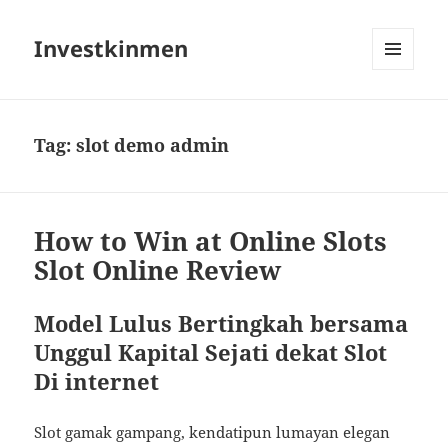
Investkinmen
MENU
AND
WIDGETS
Tag:
slot demo admin
How to Win at Online Slots
Slot Online Review
Model Lulus Bertingkah bersama
Unggul Kapital Sejati dekat Slot
Di internet
Slot gamak gampang, kendatipun lumayan elegan