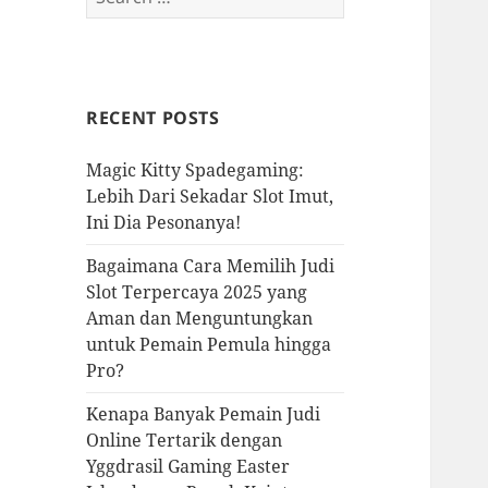
for:
RECENT POSTS
Magic Kitty Spadegaming:
Lebih Dari Sekadar Slot Imut,
Ini Dia Pesonanya!
Bagaimana Cara Memilih Judi
Slot Terpercaya 2025 yang
Aman dan Menguntungkan
untuk Pemain Pemula hingga
Pro?
Kenapa Banyak Pemain Judi
Online Tertarik dengan
Yggdrasil Gaming Easter