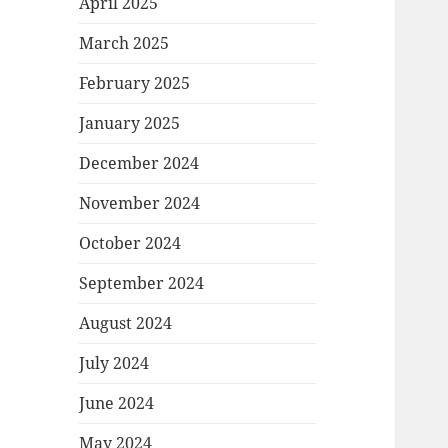
April 2025
March 2025
February 2025
January 2025
December 2024
November 2024
October 2024
September 2024
August 2024
July 2024
June 2024
May 2024