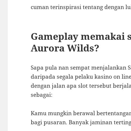
cuman terinspirasi tentang dengan lu
Gameplay memakai sif
Aurora Wilds?
Sapa pula nan sempat menjalankan St
daripada segala pelaku kasino on line
dengan jalan apa slot tersebut berjal
sebagai:
Kamu mungkin berawal bertentangan 
bagi pusaran. Banyak jaminan tertin