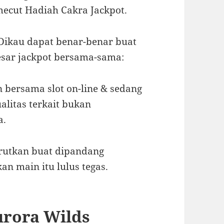
mecut Hadiah Cakra Jackpot.
Dikau dapat benar-benar buat
sar jackpot bersama-sama:
bersama slot on-line & sedang
alitas terkait bukan
a.
rutkan buat dipandang
n main itu lulus tegas.
Aurora Wilds