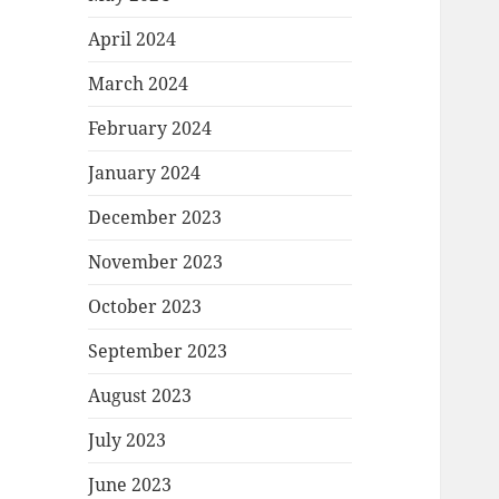
April 2024
March 2024
February 2024
January 2024
December 2023
November 2023
October 2023
September 2023
August 2023
July 2023
June 2023