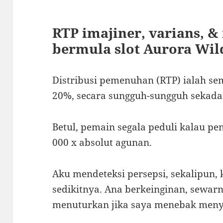
RTP imajiner, varians, &
bermula slot Aurora Wil
Distribusi pemenuhan (RTP) ialah s
20%, secara sungguh-sungguh sekada
Betul, pemain segala peduli kalau p
000 x absolut agunan.
Aku mendeteksi persepsi, sekalipun, 
sedikitnya. Ana berkeinginan, sewarn
menuturkan jika saya menebak men