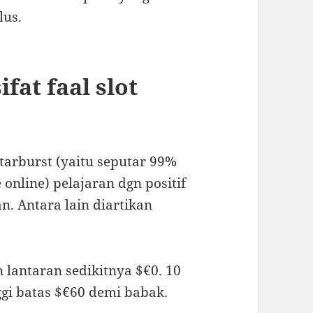
lus.
at faal slot
arburst (yaitu seputar 99%
 online) pelajaran dgn positif
an. Antara lain diartikan
lantaran sedikitnya $€0. 10
ggi batas $€60 demi babak.