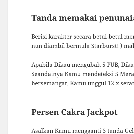
Tanda memakai penunai
Berisi karakter secara betul-betul m
nun diambil bermula Starburst! ) ma
Apabila Dikau mengubah 5 PUB, Dikau
Seandainya Kamu mendeteksi 5 Merah
bersemangat, Kamu unggul 12 x serat
Persen Cakra Jackpot
Asalkan Kamu mengganti 3 tanda Ge