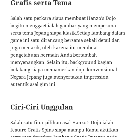
Grafis serta Tema
Salah satu perkara siapa membuat Hanzo’s Dojo
begitu menggaet ialah gambar yang mempesona
serta tema Jepang siapa klasik.Setiap lambang dalam
game ini satu dirancang bersama sekali detail dan
juga menarik, oleh karena itu membuat
pengetahuan bermain Anda bertambah
menyenangkan. Selain itu, background bagian
belakang siapa memamerkan dojo konvensional
Negara Jepang juga menyertakan impression
autentik asal gim ini.
Ciri-Ciri Unggulan
Salah satu fitur pilihan asal Hanzo’s Dojo ialah
feature Gratis Spins siapa mampu Kamu aktifkan