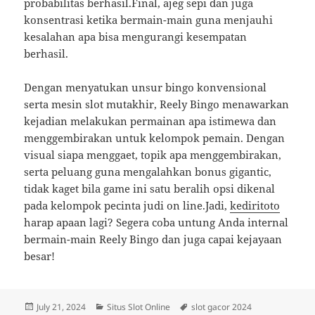
probabilitas berhasil.Final, ajeg sepi dan juga
konsentrasi ketika bermain-main guna menjauhi
kesalahan apa bisa mengurangi kesempatan
berhasil.
Dengan menyatukan unsur bingo konvensional
serta mesin slot mutakhir, Reely Bingo menawarkan
kejadian melakukan permainan apa istimewa dan
menggembirakan untuk kelompok pemain. Dengan
visual siapa menggaet, topik apa menggembirakan,
serta peluang guna mengalahkan bonus gigantic,
tidak kaget bila game ini satu beralih opsi dikenal
pada kelompok pecinta judi on line.Jadi,
kediritoto
harap apaan lagi? Segera coba untung Anda internal
bermain-main Reely Bingo dan juga capai kejayaan
besar!
Posted
Categories
Tags
July 21, 2024
Situs Slot Online
slot gacor 2024