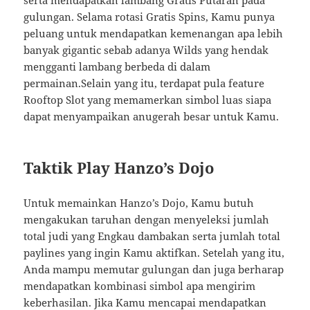
serta mendapatkan lambang Gratis Putaran pada
gulungan. Selama rotasi Gratis Spins, Kamu punya
peluang untuk mendapatkan kemenangan apa lebih
banyak gigantic sebab adanya Wilds yang hendak
mengganti lambang berbeda di dalam
permainan.Selain yang itu, terdapat pula feature
Rooftop Slot yang memamerkan simbol luas siapa
dapat menyampaikan anugerah besar untuk Kamu.
Taktik Play Hanzo’s Dojo
Untuk memainkan Hanzo’s Dojo, Kamu butuh
mengakukan taruhan dengan menyeleksi jumlah
total judi yang Engkau dambakan serta jumlah total
paylines yang ingin Kamu aktifkan. Setelah yang itu,
Anda mampu memutar gulungan dan juga berharap
mendapatkan kombinasi simbol apa mengirim
keberhasilan. Jika Kamu mencapai mendapatkan