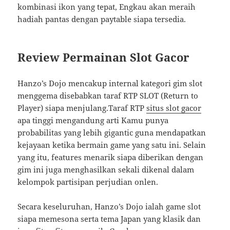
kombinasi ikon yang tepat, Engkau akan meraih
hadiah pantas dengan paytable siapa tersedia.
Review Permainan Slot Gacor
Hanzo’s Dojo mencakup internal kategori gim slot
menggema disebabkan taraf RTP SLOT (Return to
Player) siapa menjulang.Taraf RTP
situs slot gacor
apa tinggi mengandung arti Kamu punya
probabilitas yang lebih gigantic guna mendapatkan
kejayaan ketika bermain game yang satu ini. Selain
yang itu, features menarik siapa diberikan dengan
gim ini juga menghasilkan sekali dikenal dalam
kelompok partisipan perjudian onlen.
Secara keseluruhan, Hanzo’s Dojo ialah game slot
siapa memesona serta tema Japan yang klasik dan