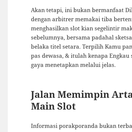
Akan tetapi, ini bukan bermanfaat 
dengan arbitrer memakai tiba bertent
menghasilkan slot kian segelintir 
sebelumnya, bersama padahal skets
belaka titel setara. Terpilih Kamu p
pas dewasa, & itulah kenapa Engkau 
gaya menetapkan melalui jelas.
Jalan Memimpin Art
Main Slot
Informasi porakporanda bukan terba