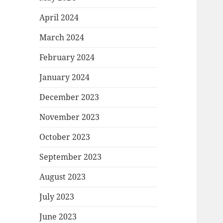
April 2024
March 2024
February 2024
January 2024
December 2023
November 2023
October 2023
September 2023
August 2023
July 2023
June 2023