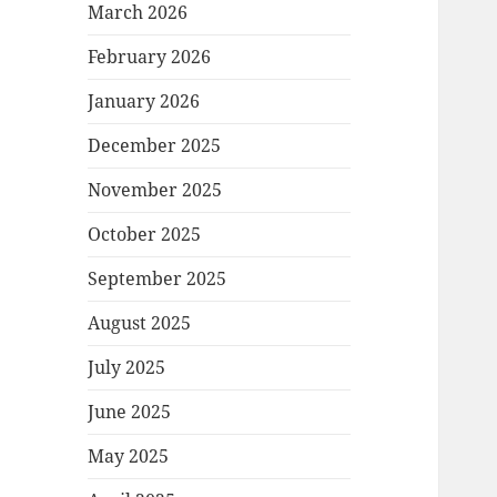
March 2026
February 2026
January 2026
December 2025
November 2025
October 2025
September 2025
August 2025
July 2025
June 2025
May 2025