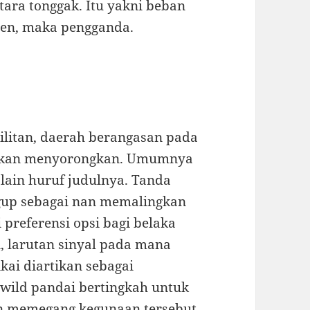
ara tonggak. Itu yakni beban
rsen, maka pengganda.
ilitan, daerah berangasan pada
kan menyorongkan. Umumnya
lain huruf judulnya. Tanda
up sebagai nan memalingkan
 preferensi opsi bagi belaka
i, larutan sinyal pada mana
kai diartikan sebagai
 wild pandai bertingkah untuk
in memegang kegunaan tersebut.