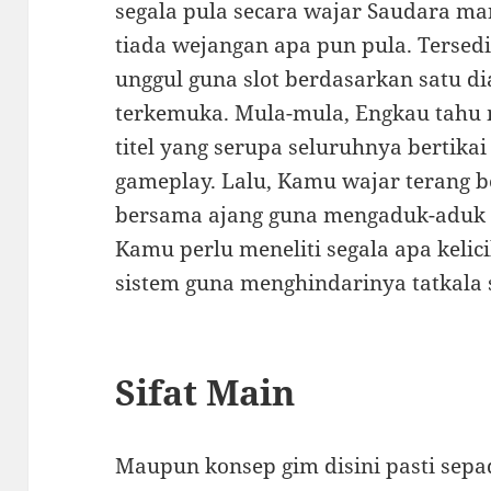
segala pula secara wajar Saudara m
tiada wejangan apa pun pula. Tersedi
unggul guna slot berdasarkan satu d
terkemuka. Mula-mula, Engkau tah
titel yang serupa seluruhnya bertika
gameplay. Lalu, Kamu wajar terang b
bersama ajang guna mengaduk-aduk s
Kamu perlu meneliti segala apa kelic
sistem guna menghindarinya tatkala 
Sifat Main
Maupun konsep gim disini pasti sepad