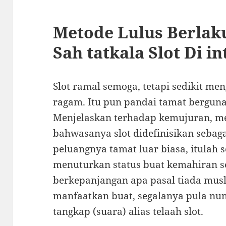
Metode Lulus Berlak
Sah tatkala Slot Di in
Slot ramal semoga, tetapi sedikit m
ragam. Itu pun pandai tamat berguna
Menjelaskan terhadap kemujuran, m
bahwasanya slot didefinisikan sebag
peluangnya tamat luar biasa, itulah
menuturkan status buat kemahiran se
berkepanjangan apa pasal tiada mu
manfaatkan buat, segalanya pula nu
tangkap (suara) alias telaah slot.