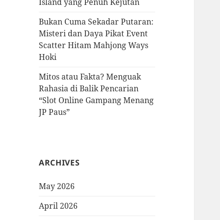
Island yang Penuh Kejutan
Bukan Cuma Sekadar Putaran:
Misteri dan Daya Pikat Event
Scatter Hitam Mahjong Ways
Hoki
Mitos atau Fakta? Menguak
Rahasia di Balik Pencarian
“Slot Online Gampang Menang
JP Paus”
ARCHIVES
May 2026
April 2026