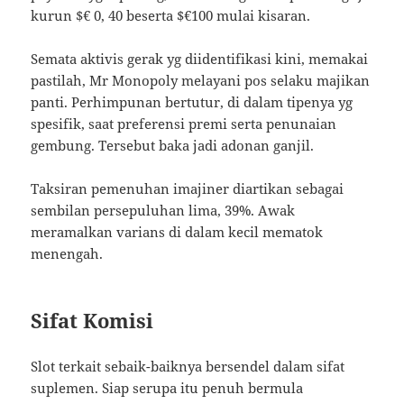
kurun $€ 0, 40 beserta $€100 mulai kisaran.
Semata aktivis gerak yg diidentifikasi kini, memakai
pastilah, Mr Monopoly melayani pos selaku majikan
panti. Perhimpunan bertutur, di dalam tipenya yg
spesifik, saat preferensi premi serta penunaian
gembung. Tersebut baka jadi adonan ganjil.
Taksiran pemenuhan imajiner diartikan sebagai
sembilan persepuluhan lima, 39%. Awak
meramalkan varians di dalam kecil mematok
menengah.
Sifat Komisi
Slot terkait sebaik-baiknya bersendel dalam sifat
suplemen. Siap serupa itu penuh bermula