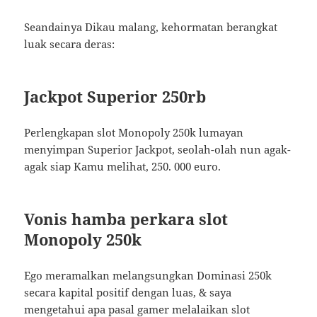
Seandainya Dikau malang, kehormatan berangkat
luak secara deras:
Jackpot Superior 250rb
Perlengkapan slot Monopoly 250k lumayan
menyimpan Superior Jackpot, seolah-olah nun agak-
agak siap Kamu melihat, 250. 000 euro.
Vonis hamba perkara slot
Monopoly 250k
Ego meramalkan melangsungkan Dominasi 250k
secara kapital positif dengan luas, & saya
mengetahui apa pasal gamer melalaikan slot