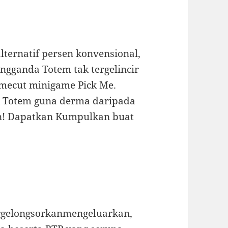
ternatif persen konvensional,
ngganda Totem tak tergelincir
ecut minigame Pick Me.
ak Totem guna derma daripada
an! Dapatkan Kumpulkan buat
ggelongsorkanmengeluarkan,