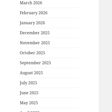
March 2026
February 2026
January 2026
December 2025
November 2025
October 2025
September 2025
August 2025
July 2025
June 2025
May 2025