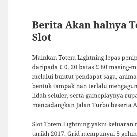
Berita Akan halnya 
Slot
Mainkan Totem Lightning lepas peni
daripada £ 0. 20 batas £ 80 masing-
melalui buntut pendapat saga, anim
bentuk tampak nan terlalu mengagu
lidah seluler, serta gameplaynya ru
mencadangkan Jalan Turbo beserta Au
Slot Totem Lightning yakni keluaran t
tarikh 2017. Grid mempunyai 5 gelun