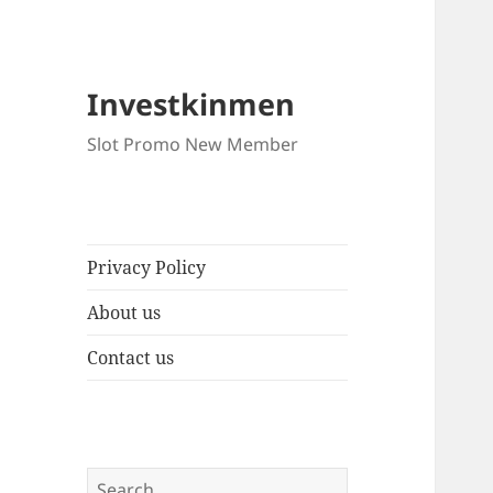
Investkinmen
Slot Promo New Member
Privacy Policy
About us
Contact us
Search