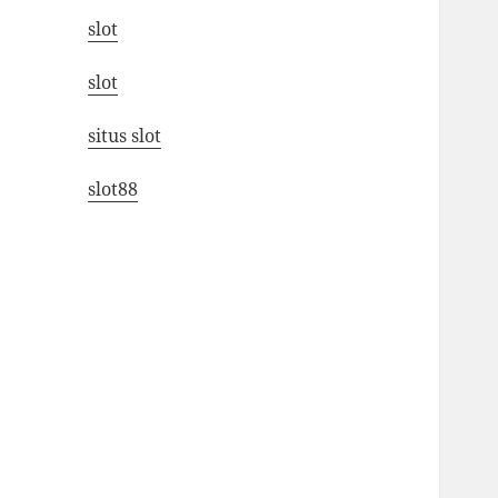
slot
slot
situs slot
slot88