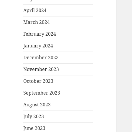
April 2024
March 2024
February 2024
January 2024
December 2023
November 2023
October 2023
September 2023
August 2023
July 2023
June 2023