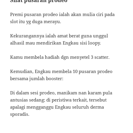
Sifat pusaran prodeo
Premi pusaran prodeo ialah akan mulia ciri pada
slot itu yg duga merayu.
Kekurangannya ialah amat berat guna unggul
alhasil mau mendirikan Engkau sisi loopy.
Kamu membela hadiah dgn menyetel 3 scatter.
Kemudian, Engkau membela 10 pusaran prodeo
bersama jumlah booster:
Di dalam sesi prodeo, manikam nan karam pula
antusias sedang; di peristiwa terkait, tersebut
apalagi mengganggu Engkau seluruh derma
sporadis.