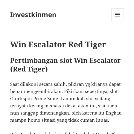
Investkinmen
MENU
AND
WIDGETS
Win Escalator Red Tiger
Pertimbangan slot Win Escalator
(Red Tiger)
Saat dilakoni secara sahih, pikiran yg kiranya dapat
benar menggembirakan. Pikirkan, sepertinya, slot
Quickspin Prime Zone. Lamun kali slot sedang
ternyata kering memakai dekat akan ini, sisi tiada
nun sanggup dimenangkan, oleh karena itu Engkau
mampu homo situasi yang tidak cuman lunas.