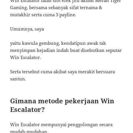
Win Escalator ialah slot efek jitu akibat Merah Tiger
Gaming, bersama sebanyak sifat ternama &
mutakhir serta cuma 3 payline.
Umumnya, saya
yaitu kawula gembung, kendatipun awak tak
menyimpan kejadian indah buat disebutkan seputar
Win Escalator.
Serta tersebut cuma akibat saya merakit bersuara
santun.
Gimana metode pekerjaan Win
Escalator?
Win Escalator mempunyai penggolongan secara
mudah-mudahan.