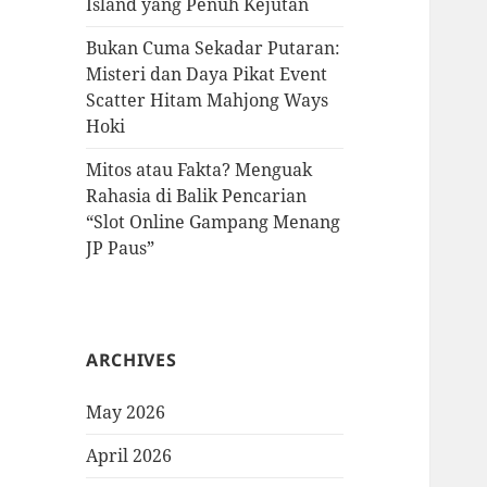
Island yang Penuh Kejutan
Bukan Cuma Sekadar Putaran:
Misteri dan Daya Pikat Event
Scatter Hitam Mahjong Ways
Hoki
Mitos atau Fakta? Menguak
Rahasia di Balik Pencarian
“Slot Online Gampang Menang
JP Paus”
ARCHIVES
May 2026
April 2026