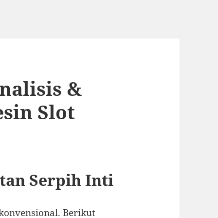
nalisis &
sin Slot
tan Serpih Inti
konvensional. Berikut