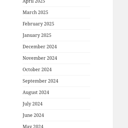
April 2025
March 2025
February 2025
January 2025
December 2024
November 2024
October 2024
September 2024
August 2024
July 2024
June 2024
May 2024