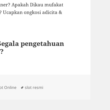
ner? Apakah Dikau mufakat
? Ucapkan ongkosi adicita &
Segala pengetahuan
t?
tegories
Tags
ot Online
slot resmi