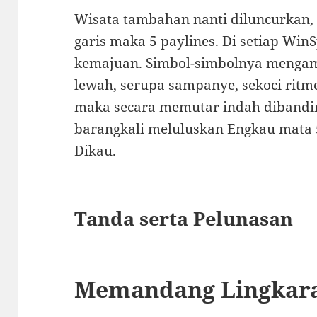
Wisata tambahan nanti diluncurkan,
garis maka 5 paylines. Di setiap W
kemajuan. Simbol-simbolnya menga
lewah, serupa sampanye, sekoci ritm
maka secara memutar indah dibandin
barangkali meluluskan Engkau mata 
Dikau.
Tanda serta Pelunasan
Memandang Lingkara