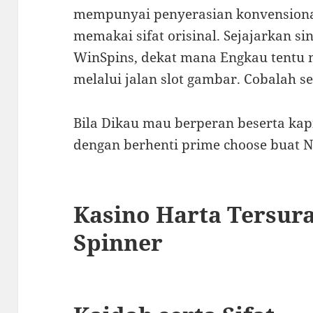
mempunyai penyerasian konvensional
memakai sifat orisinal. Sejajarkan s
WinSpins, dekat mana Engkau tentu
melalui jalan slot gambar. Cobalah s
Bila Dikau mau berperan beserta kapi
dengan berhenti prime choose buat 
Kasino Harta Tersur
Spinner