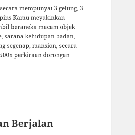
 secara mempunyai 3 gelung, 3
inSpins Kamu meyakinkan
mbil beraneka macam objek
e, sarana kehidupan badan,
g segenap, mansion, secara
500x perkiraan dorongan
n Berjalan