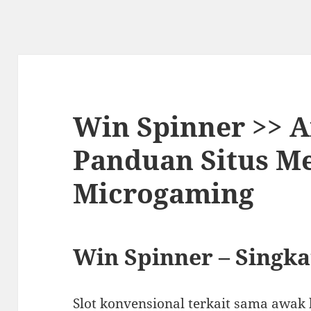
Win Spinner >> A
Panduan Situs Me
Microgaming
Win Spinner – Singka
Slot konvensional terkait sama awak 