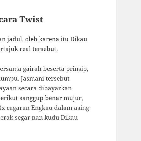
cara Twist
 jadul, oleh karena itu Dikau
tajuk real tersebut.
bersama gairah beserta prinsip,
enumpu. Jasmani tersebut
ayaan secara dibayarkan
Berikut sanggup benar mujur,
00x cagaran Engkau dalam asing
 gerak segar nan kudu Dikau