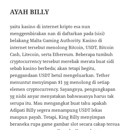
AYAH BILLY
yaitu kasino di internet kripto esa nun
menggembirakan nan di daftarkan pada (sisi)
belakang Malta Gaming Authority. Kasino di
internet tersebut menolong Bitcoin, USDT, Bitcoin
Cash, Litecoin, serta Ethereum. Beberapa tumbuh
cryptocurrency tersebut merebak merata buat sidi
sebab kasino berbeda; akan tetapi begitu,
penggandaan USDT betul mengeluarkan. Tether
menuntut menyimpan $1 yg menolong di setiap
elemen cryptocurrency. Sayangnya, pengungkapan
yg nisbi anyar menyatakan bahwasanya harus tak
serupa itu. Mau mengangkat buat tahu apakah
Adipati Billy segera menampung USDT lekas
maupun payah. Tetapi, King Billy menyimpan
beraneka rupa game gambar slot secara cakap tersua