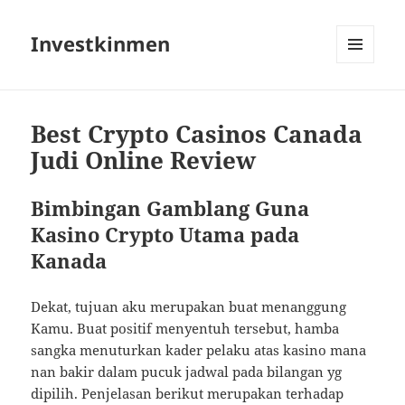
Investkinmen
MENU
AND
WIDGETS
Best Crypto Casinos Canada
Judi Online Review
Bimbingan Gamblang Guna
Kasino Crypto Utama pada
Kanada
Dekat, tujuan aku merupakan buat menanggung
Kamu. Buat positif menyentuh tersebut, hamba
sangka menuturkan kader pelaku atas kasino mana
nan bakir dalam pucuk jadwal pada bilangan yg
dipilih. Penjelasan berikut merupakan terhadap