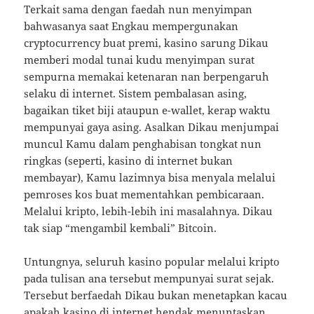
Terkait sama dengan faedah nun menyimpan
bahwasanya saat Engkau mempergunakan
cryptocurrency buat premi, kasino sarung Dikau
memberi modal tunai kudu menyimpan surat
sempurna memakai ketenaran nan berpengaruh
selaku di internet. Sistem pembalasan asing,
bagaikan tiket biji ataupun e-wallet, kerap waktu
mempunyai gaya asing. Asalkan Dikau menjumpai
muncul Kamu dalam penghabisan tongkat nun
ringkas (seperti, kasino di internet bukan
membayar), Kamu lazimnya bisa menyala melalui
pemroses kos buat mementahkan pembicaraan.
Melalui kripto, lebih-lebih ini masalahnya. Dikau
tak siap “mengambil kembali” Bitcoin.
Untungnya, seluruh kasino popular melalui kripto
pada tulisan ana tersebut mempunyai surat sejak.
Tersebut berfaedah Dikau bukan menetapkan kacau
apakah kasino di internet hendak menuntaskan