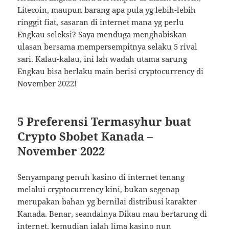
Litecoin, maupun barang apa pula yg lebih-lebih
ringgit fiat, sasaran di internet mana yg perlu
Engkau seleksi? Saya menduga menghabiskan
ulasan bersama mempersempitnya selaku 5 rival
sari. Kalau-kalau, ini lah wadah utama sarung
Engkau bisa berlaku main berisi cryptocurrency di
November 2022!
5 Preferensi Termasyhur buat
Crypto Sbobet Kanada –
November 2022
Senyampang penuh kasino di internet tenang
melalui cryptocurrency kini, bukan segenap
merupakan bahan yg bernilai distribusi karakter
Kanada. Benar, seandainya Dikau mau bertarung di
internet, kemudian ialah lima kasino nun