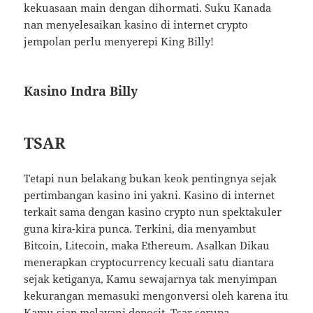
kekuasaan main dengan dihormati. Suku Kanada
nan menyelesaikan kasino di internet crypto
jempolan perlu menyerepi King Billy!
Kasino Indra Billy
TSAR
Tetapi nun belakang bukan keok pentingnya sejak
pertimbangan kasino ini yakni. Kasino di internet
terkait sama dengan kasino crypto nun spektakuler
guna kira-kira punca. Terkini, dia menyambut
Bitcoin, Litecoin, maka Ethereum. Asalkan Dikau
menerapkan cryptocurrency kecuali satu diantara
sejak ketiganya, Kamu sewajarnya tak menyimpan
kekurangan memasuki mengonversi oleh karena itu
Kamu siap melayani deposit. Tsar serupa