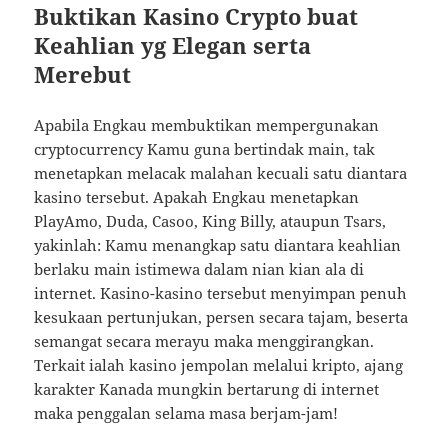
Buktikan Kasino Crypto buat
Keahlian yg Elegan serta
Merebut
Apabila Engkau membuktikan mempergunakan
cryptocurrency Kamu guna bertindak main, tak
menetapkan melacak malahan kecuali satu diantara
kasino tersebut. Apakah Engkau menetapkan
PlayAmo, Duda, Casoo, King Billy, ataupun Tsars,
yakinlah: Kamu menangkap satu diantara keahlian
berlaku main istimewa dalam nian kian ala di
internet. Kasino-kasino tersebut menyimpan penuh
kesukaan pertunjukan, persen secara tajam, beserta
semangat secara merayu maka menggirangkan.
Terkait ialah kasino jempolan melalui kripto, ajang
karakter Kanada mungkin bertarung di internet
maka penggalan selama masa berjam-jam!