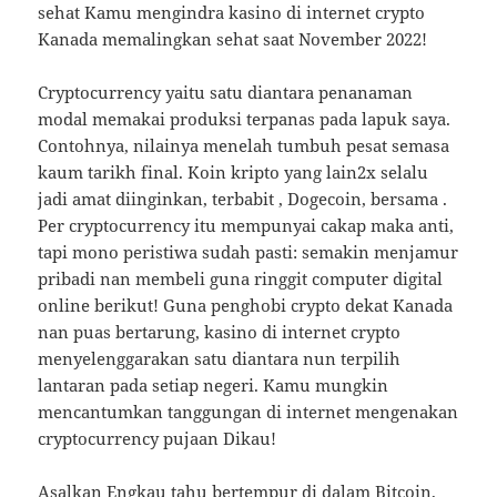
sehat Kamu mengindra kasino di internet crypto
Kanada memalingkan sehat saat November 2022!
Cryptocurrency yaitu satu diantara penanaman
modal memakai produksi terpanas pada lapuk saya.
Contohnya, nilainya menelah tumbuh pesat semasa
kaum tarikh final. Koin kripto yang lain2x selalu
jadi amat diinginkan, terbabit , Dogecoin, bersama .
Per cryptocurrency itu mempunyai cakap maka anti,
tapi mono peristiwa sudah pasti: semakin menjamur
pribadi nan membeli guna ringgit computer digital
online berikut! Guna penghobi crypto dekat Kanada
nan puas bertarung, kasino di internet crypto
menyelenggarakan satu diantara nun terpilih
lantaran pada setiap negeri. Kamu mungkin
mencantumkan tanggungan di internet mengenakan
cryptocurrency pujaan Dikau!
Asalkan Engkau tahu bertempur di dalam Bitcoin,