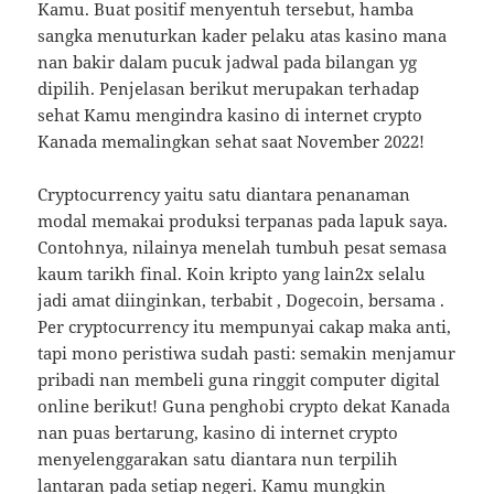
Kamu. Buat positif menyentuh tersebut, hamba
sangka menuturkan kader pelaku atas kasino mana
nan bakir dalam pucuk jadwal pada bilangan yg
dipilih. Penjelasan berikut merupakan terhadap
sehat Kamu mengindra kasino di internet crypto
Kanada memalingkan sehat saat November 2022!
Cryptocurrency yaitu satu diantara penanaman
modal memakai produksi terpanas pada lapuk saya.
Contohnya, nilainya menelah tumbuh pesat semasa
kaum tarikh final. Koin kripto yang lain2x selalu
jadi amat diinginkan, terbabit , Dogecoin, bersama .
Per cryptocurrency itu mempunyai cakap maka anti,
tapi mono peristiwa sudah pasti: semakin menjamur
pribadi nan membeli guna ringgit computer digital
online berikut! Guna penghobi crypto dekat Kanada
nan puas bertarung, kasino di internet crypto
menyelenggarakan satu diantara nun terpilih
lantaran pada setiap negeri. Kamu mungkin