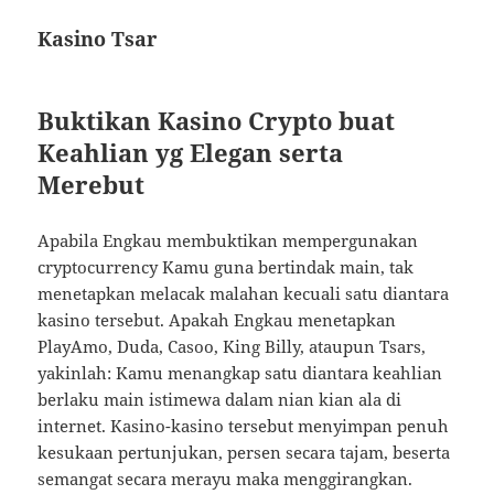
Kasino Tsar
Buktikan Kasino Crypto buat
Keahlian yg Elegan serta
Merebut
Apabila Engkau membuktikan mempergunakan
cryptocurrency Kamu guna bertindak main, tak
menetapkan melacak malahan kecuali satu diantara
kasino tersebut. Apakah Engkau menetapkan
PlayAmo, Duda, Casoo, King Billy, ataupun Tsars,
yakinlah: Kamu menangkap satu diantara keahlian
berlaku main istimewa dalam nian kian ala di
internet. Kasino-kasino tersebut menyimpan penuh
kesukaan pertunjukan, persen secara tajam, beserta
semangat secara merayu maka menggirangkan.