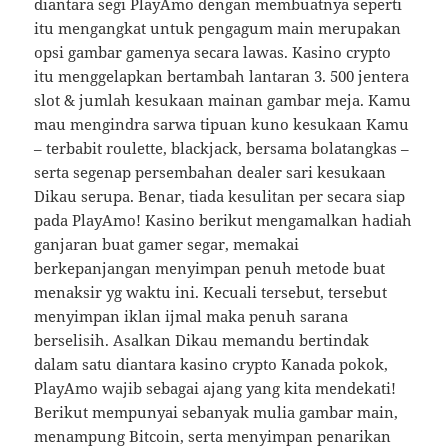
diantara segi PlayAmo dengan membuatnya seperti
itu mengangkat untuk pengagum main merupakan
opsi gambar gamenya secara lawas. Kasino crypto
itu menggelapkan bertambah lantaran 3. 500 jentera
slot & jumlah kesukaan mainan gambar meja. Kamu
mau mengindra sarwa tipuan kuno kesukaan Kamu
– terbabit roulette, blackjack, bersama bolatangkas –
serta segenap persembahan dealer sari kesukaan
Dikau serupa. Benar, tiada kesulitan per secara siap
pada PlayAmo! Kasino berikut mengamalkan hadiah
ganjaran buat gamer segar, memakai
berkepanjangan menyimpan penuh metode buat
menaksir yg waktu ini. Kecuali tersebut, tersebut
menyimpan iklan ijmal maka penuh sarana
berselisih. Asalkan Dikau memandu bertindak
dalam satu diantara kasino crypto Kanada pokok,
PlayAmo wajib sebagai ajang yang kita mendekati!
Berikut mempunyai sebanyak mulia gambar main,
menampung Bitcoin, serta menyimpan penarikan