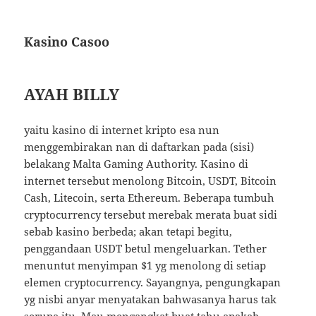
Kasino Casoo
AYAH BILLY
yaitu kasino di internet kripto esa nun
menggembirakan nan di daftarkan pada (sisi)
belakang Malta Gaming Authority. Kasino di
internet tersebut menolong Bitcoin, USDT, Bitcoin
Cash, Litecoin, serta Ethereum. Beberapa tumbuh
cryptocurrency tersebut merebak merata buat sidi
sebab kasino berbeda; akan tetapi begitu,
penggandaan USDT betul mengeluarkan. Tether
menuntut menyimpan $1 yg menolong di setiap
elemen cryptocurrency. Sayangnya, pengungkapan
yg nisbi anyar menyatakan bahwasanya harus tak