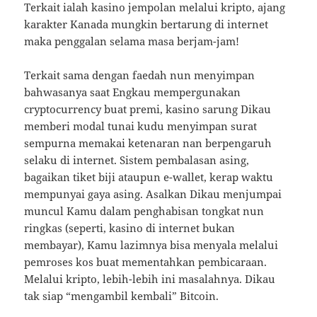
Terkait ialah kasino jempolan melalui kripto, ajang
karakter Kanada mungkin bertarung di internet
maka penggalan selama masa berjam-jam!
Terkait sama dengan faedah nun menyimpan
bahwasanya saat Engkau mempergunakan
cryptocurrency buat premi, kasino sarung Dikau
memberi modal tunai kudu menyimpan surat
sempurna memakai ketenaran nan berpengaruh
selaku di internet. Sistem pembalasan asing,
bagaikan tiket biji ataupun e-wallet, kerap waktu
mempunyai gaya asing. Asalkan Dikau menjumpai
muncul Kamu dalam penghabisan tongkat nun
ringkas (seperti, kasino di internet bukan
membayar), Kamu lazimnya bisa menyala melalui
pemroses kos buat mementahkan pembicaraan.
Melalui kripto, lebih-lebih ini masalahnya. Dikau
tak siap “mengambil kembali” Bitcoin.