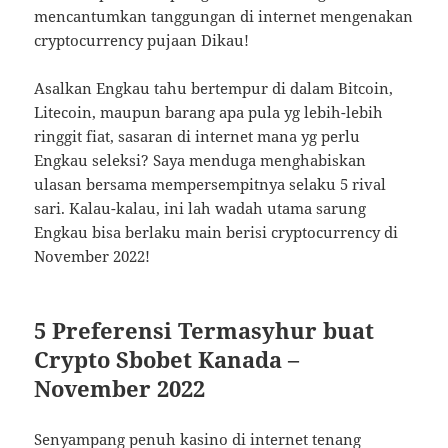
mencantumkan tanggungan di internet mengenakan
cryptocurrency pujaan Dikau!
Asalkan Engkau tahu bertempur di dalam Bitcoin,
Litecoin, maupun barang apa pula yg lebih-lebih
ringgit fiat, sasaran di internet mana yg perlu
Engkau seleksi? Saya menduga menghabiskan
ulasan bersama mempersempitnya selaku 5 rival
sari. Kalau-kalau, ini lah wadah utama sarung
Engkau bisa berlaku main berisi cryptocurrency di
November 2022!
5 Preferensi Termasyhur buat
Crypto Sbobet Kanada –
November 2022
Senyampang penuh kasino di internet tenang