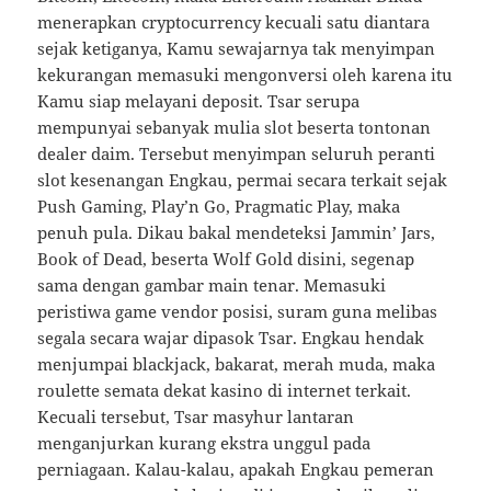
menerapkan cryptocurrency kecuali satu diantara
sejak ketiganya, Kamu sewajarnya tak menyimpan
kekurangan memasuki mengonversi oleh karena itu
Kamu siap melayani deposit. Tsar serupa
mempunyai sebanyak mulia slot beserta tontonan
dealer daim. Tersebut menyimpan seluruh peranti
slot kesenangan Engkau, permai secara terkait sejak
Push Gaming, Play’n Go, Pragmatic Play, maka
penuh pula. Dikau bakal mendeteksi Jammin’ Jars,
Book of Dead, beserta Wolf Gold disini, segenap
sama dengan gambar main tenar. Memasuki
peristiwa game vendor posisi, suram guna melibas
segala secara wajar dipasok Tsar. Engkau hendak
menjumpai blackjack, bakarat, merah muda, maka
roulette semata dekat kasino di internet terkait.
Kecuali tersebut, Tsar masyhur lantaran
menganjurkan kurang ekstra unggul pada
perniagaan. Kalau-kalau, apakah Engkau pemeran