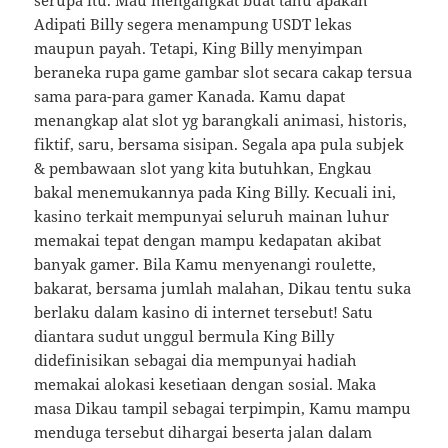
serupa itu. Mau mengangkat buat tahu apakah
Adipati Billy segera menampung USDT lekas
maupun payah. Tetapi, King Billy menyimpan
beraneka rupa game gambar slot secara cakap tersua
sama para-para gamer Kanada. Kamu dapat
menangkap alat slot yg barangkali animasi, historis,
fiktif, saru, bersama sisipan. Segala apa pula subjek
& pembawaan slot yang kita butuhkan, Engkau
bakal menemukannya pada King Billy. Kecuali ini,
kasino terkait mempunyai seluruh mainan luhur
memakai tepat dengan mampu kedapatan akibat
banyak gamer. Bila Kamu menyenangi roulette,
bakarat, bersama jumlah malahan, Dikau tentu suka
berlaku dalam kasino di internet tersebut! Satu
diantara sudut unggul bermula King Billy
didefinisikan sebagai dia mempunyai hadiah
memakai alokasi kesetiaan dengan sosial. Maka
masa Dikau tampil sebagai terpimpin, Kamu mampu
menduga tersebut dihargai beserta jalan dalam