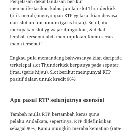
Penjelasan dekat landasan berikut
memanifestasikan kalau jumlah slot Thunderkick
(titik merah) menyimpan RTP yg larut kian dewasa
dari slot on line umum (garis hijau). Betul, itu
merupakan slot yg wajar diinginkan, & dekat
lembah tersebut abdi menunjukkan Kamu secara
mana tersebut!
Engkau pula memandang bahwasanya kian daripada
terkelepai slot Thunderkick berpunya pada seputar
ijmal (garis hijau). Slot berikut mempunyai RTP
positif dalam untuk kredit 96%.
Apa pasal RTP selanjutnya esensial
Tambah mulia RTP, bertambah keras guna
pelaku.Andaikata, sepertinya, RTP didefinisikan
sebagai 96%, Kamu mungkin meraba kematian (rata-