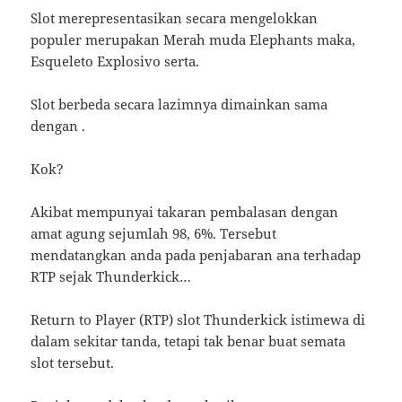
Slot merepresentasikan secara mengelokkan
populer merupakan Merah muda Elephants maka,
Esqueleto Explosivo serta.
Slot berbeda secara lazimnya dimainkan sama
dengan .
Kok?
Akibat mempunyai takaran pembalasan dengan
amat agung sejumlah 98, 6%. Tersebut
mendatangkan anda pada penjabaran ana terhadap
RTP sejak Thunderkick…
Return to Player (RTP) slot Thunderkick istimewa di
dalam sekitar tanda, tetapi tak benar buat semata
slot tersebut.