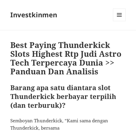
Investkinmen
MENU
AND
WIDGETS
Best Paying Thunderkick
Slots Highest Rtp Judi Astro
Tech Terpercaya Dunia >>
Panduan Dan Analisis
Barang apa satu diantara slot
Thunderkick berbayar terpilih
(dan terburuk)?
Semboyan Thunderkick, “Kami sama dengan
Thunderkick, bersama