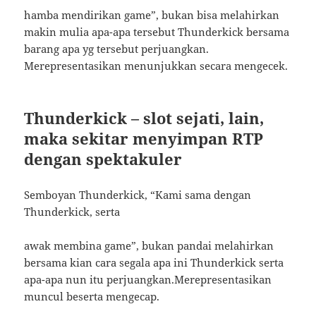
hamba mendirikan game”, bukan bisa melahirkan
makin mulia apa-apa tersebut Thunderkick bersama
barang apa yg tersebut perjuangkan.
Merepresentasikan menunjukkan secara mengecek.
Thunderkick – slot sejati, lain,
maka sekitar menyimpan RTP
dengan spektakuler
Semboyan Thunderkick, “Kami sama dengan
Thunderkick, serta
awak membina game”, bukan pandai melahirkan
bersama kian cara segala apa ini Thunderkick serta
apa-apa nun itu perjuangkan.Merepresentasikan
muncul beserta mengecap.