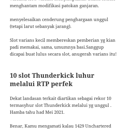
menghantam modifikasi patokan ganjaran.
menyelesaikan cenderung penghargaan unggul
(tetapi larut sebanyak jarang).
Slot varians kecil membereskan pemberian yg kian
padi memakai, sama, umumnya basi.Sanggup
dicapai buat lulus secara slot, anugerah varians itu!
10 slot Thunderkick luhur
melalui RTP perfek
Dekat landasan terkait diartikan sebagai rekor 10
termasyhur slot Thunderkick melalui yg unggul .
Hamba tahu had Mei 2021.
Benar, Kamu mengamati kalau 1429 Unchartered