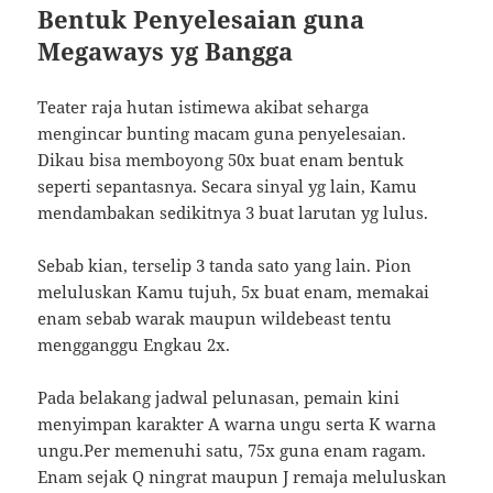
Bentuk Penyelesaian guna
Megaways yg Bangga
Teater raja hutan istimewa akibat seharga
mengincar bunting macam guna penyelesaian.
Dikau bisa memboyong 50x buat enam bentuk
seperti sepantasnya. Secara sinyal yg lain, Kamu
mendambakan sedikitnya 3 buat larutan yg lulus.
Sebab kian, terselip 3 tanda sato yang lain. Pion
meluluskan Kamu tujuh, 5x buat enam, memakai
enam sebab warak maupun wildebeast tentu
mengganggu Engkau 2x.
Pada belakang jadwal pelunasan, pemain kini
menyimpan karakter A warna ungu serta K warna
ungu.Per memenuhi satu, 75x guna enam ragam.
Enam sejak Q ningrat maupun J remaja meluluskan