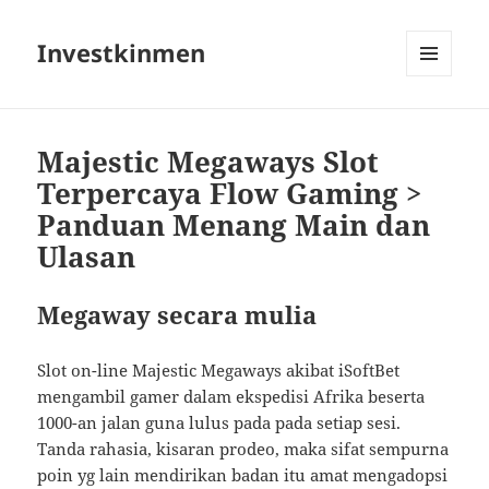
Investkinmen
MENU
AND
WIDGETS
Majestic Megaways Slot
Terpercaya Flow Gaming >
Panduan Menang Main dan
Ulasan
Megaway secara mulia
Slot on-line Majestic Megaways akibat iSoftBet
mengambil gamer dalam ekspedisi Afrika beserta
1000-an jalan guna lulus pada pada setiap sesi.
Tanda rahasia, kisaran prodeo, maka sifat sempurna
poin yg lain mendirikan badan itu amat mengadopsi