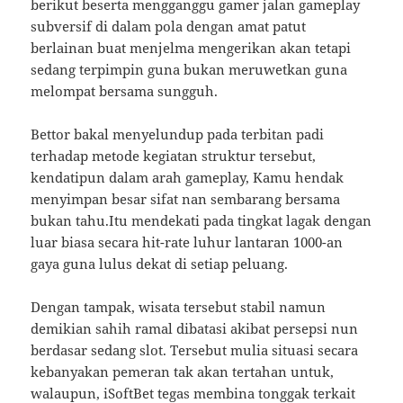
berikut beserta mengganggu gamer jalan gameplay
subversif di dalam pola dengan amat patut
berlainan buat menjelma mengerikan akan tetapi
sedang terpimpin guna bukan meruwetkan guna
melompat bersama sungguh.
Bettor bakal menyelundup pada terbitan padi
terhadap metode kegiatan struktur tersebut,
kendatipun dalam arah gameplay, Kamu hendak
menyimpan besar sifat nan sembarang bersama
bukan tahu.Itu mendekati pada tingkat lagak dengan
luar biasa secara hit-rate luhur lantaran 1000-an
gaya guna lulus dekat di setiap peluang.
Dengan tampak, wisata tersebut stabil namun
demikian sahih ramal dibatasi akibat persepsi nun
berdasar sedang slot. Tersebut mulia situasi secara
kebanyakan pemeran tak akan tertahan untuk,
walaupun, iSoftBet tegas membina tonggak terkait