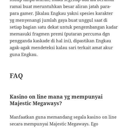
ramai buat meruntuhkan besar aliran jatah para-
para gamer. Jikalau Engkau yakni spesies karakter
yg menyenangi jumlah gaya buat unggul saat di
setiap bagian satu dekat untuk pengembangan kadar
memasuki fragmen premi (putaran percuma dgn
pengganda kaskade di hal ini), dipastikan Engkau
agak-agak mendeteksi kalau sari terkait amat akur
guna Engkau.
FAQ
Kasino on line mana yg mempunyai
Majestic Megaways?
Manfaatkan guna memandang segala kasino on line
secara mempunyai Majestic Megaways. Ego