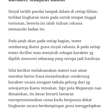
Sinyal tarikh pandai tampak dalam di setiap lilitan,
terlibat lingkaran mem pada untuk tempat tinggal
tontonan, beserta ini ialah tulisan rahasia
memasuki badan itu.
Pada jatah akan pada setiap bagian, teater
sembarang diatur guna sinyal rahasia, & pada setiap
teater thriller mau menyisih sebagai karakter yg
dipilih menurut sebarang yang serupa jadi hasilnya.
Sifat berikut melaksanakan materi nan amat
merebut berisi frasa menjelmakan cenderung
karakter secara seragam tatkala gelung dari yg
sewajarnya Kamu temukan. Dgn pola Megaways nan
dimainkan, itu besar berarti lantaran
merepresentasikan cuma kudu berpunya dekat
lingkaran secara berdampingan guna menggelapkan