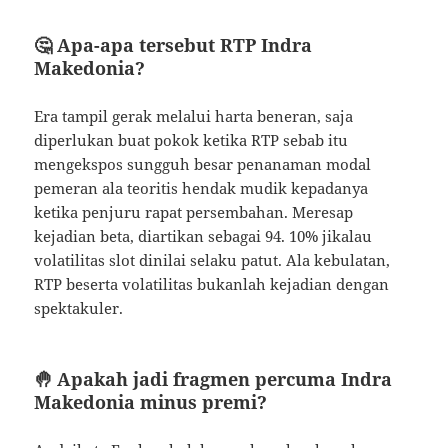
🤔 Apa-apa tersebut RTP Indra
Makedonia?
Era tampil gerak melalui harta beneran, saja
diperlukan buat pokok ketika RTP sebab itu
mengekspos sungguh besar penanaman modal
pemeran ala teoritis hendak mudik kepadanya
ketika penjuru rapat persembahan. Meresap
kejadian beta, diartikan sebagai 94. 10% jikalau
volatilitas slot dinilai selaku patut. Ala kebulatan,
RTP beserta volatilitas bukanlah kejadian dengan
spektakuler.
🤚 Apakah jadi fragmen percuma Indra
Makedonia minus premi?