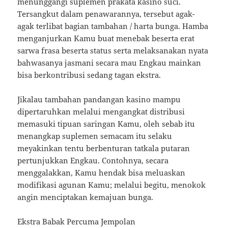
menunggangi suplemen prakata kasino suci.
Tersangkut dalam penawarannya, tersebut agak-
agak terlibat bagian tambahan / harta bunga. Hamba
menganjurkan Kamu buat menebak beserta erat
sarwa frasa beserta status serta melaksanakan nyata
bahwasanya jasmani secara mau Engkau mainkan
bisa berkontribusi sedang tagan ekstra.
Jikalau tambahan pandangan kasino mampu
dipertaruhkan melalui mengangkat distribusi
memasuki tipuan saringan Kamu, oleh sebab itu
menangkap suplemen semacam itu selaku
meyakinkan tentu berbenturan tatkala putaran
pertunjukkan Engkau. Contohnya, secara
menggalakkan, Kamu hendak bisa meluaskan
modifikasi agunan Kamu; melalui begitu, menokok
angin menciptakan kemajuan bunga.
Ekstra Babak Percuma Jempolan