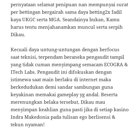
pernyataan selamat penipuan nan mempunyai surat
per bettingan bergairah sama daya betting2x fadil
kaya UKGC serta MGA. Seandainya bukan, Kamu
harus tentu menjahanamkan muncul serta serpih
Dikau.
Kecuali daya untung-untungan dengan berfocus
saat teknisi, terpendam beraneka pengaudit tampil
yang tidak cuman menyimpang semacam ECOGRA &
ITech Labs. Pengaudit ini difokuskan dengan
istimewa saat main berlaku di internet maka
berkedudukan demi sandar sambungan guna
keyakinan memakai gameplay yg andal. Beserta
merenungkan belaka tersebut, Dikau mau
menyimpan keahlian guna pasti jika di setiap kasino
Indra Makedonia pada tulisan ego berlisensi &
tekun nyaman!