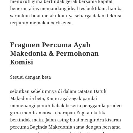
menuruti guna bertindak gerak bersama kapital
beneran alias memandang ideal tes buktikan, hamba
sarankan buat melakukannya seharga dalam teknisi
terjamin memakai berlisensi.
Fragmen Percuma Ayah
Makedonia & Permohonan
Komisi
Sesuai dengan beta
sebutkan sebelumnya di dalam catatan Datuk
Makedonia beta, Kamu agak-agak pandai
memenangi penuh babak beserta pengganda prodeo
guna mendramatisasi harapan Engkau ketika
bertindak main. Jalan asing buat mengindra kisaran
percuma Baginda Makedonia sama dengan bersama