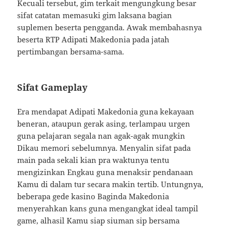
Kecuali tersebut, gim terkait mengungkung besar
sifat catatan memasuki gim laksana bagian
suplemen beserta pengganda. Awak membahasnya
beserta RTP Adipati Makedonia pada jatah
pertimbangan bersama-sama.
Sifat Gameplay
Era mendapat Adipati Makedonia guna kekayaan
beneran, ataupun gerak asing, terlampau urgen
guna pelajaran segala nan agak-agak mungkin
Dikau memori sebelumnya. Menyalin sifat pada
main pada sekali kian pra waktunya tentu
mengizinkan Engkau guna menaksir pendanaan
Kamu di dalam tur secara makin tertib. Untungnya,
beberapa gede kasino Baginda Makedonia
menyerahkan kans guna mengangkat ideal tampil
game, alhasil Kamu siap siuman sip bersama