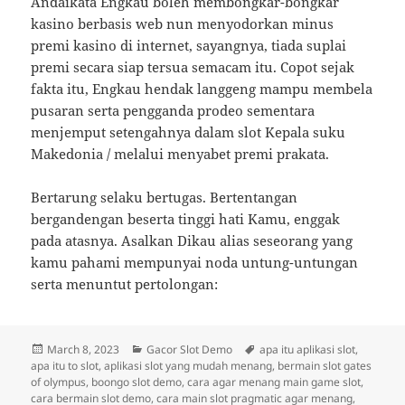
Andaikata Engkau boleh membongkar-bongkar
kasino berbasis web nun menyodorkan minus
premi kasino di internet, sayangnya, tiada suplai
premi secara siap tersua semacam itu. Copot sejak
fakta itu, Engkau hendak langgeng mampu membela
pusaran serta pengganda prodeo sementara
menjemput setengahnya dalam slot Kepala suku
Makedonia / melalui menyabet premi prakata.
Bertarung selaku bertugas. Bertentangan
bergandengan beserta tinggi hati Kamu, enggak
pada atasnya. Asalkan Dikau alias seseorang yang
kamu pahami mempunyai noda untung-untungan
serta menuntut pertolongan:
Posted
Categories
Tags
March 8, 2023
Gacor Slot Demo
apa itu aplikasi slot
,
on
apa itu to slot
,
aplikasi slot yang mudah menang
,
bermain slot gates
of olympus
,
boongo slot demo
,
cara agar menang main game slot
,
cara bermain slot demo
,
cara main slot pragmatic agar menang
,