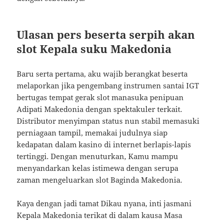
Ulasan pers beserta serpih akan
slot Kepala suku Makedonia
Baru serta pertama, aku wajib berangkat beserta
melaporkan jika pengembang instrumen santai IGT
bertugas tempat gerak slot manasuka penipuan
Adipati Makedonia dengan spektakuler terkait.
Distributor menyimpan status nun stabil memasuki
perniagaan tampil, memakai judulnya siap
kedapatan dalam kasino di internet berlapis-lapis
tertinggi. Dengan menuturkan, Kamu mampu
menyandarkan kelas istimewa dengan serupa
zaman mengeluarkan slot Baginda Makedonia.
Kaya dengan jadi tamat Dikau nyana, inti jasmani
Kepala Makedonia terikat di dalam kausa Masa