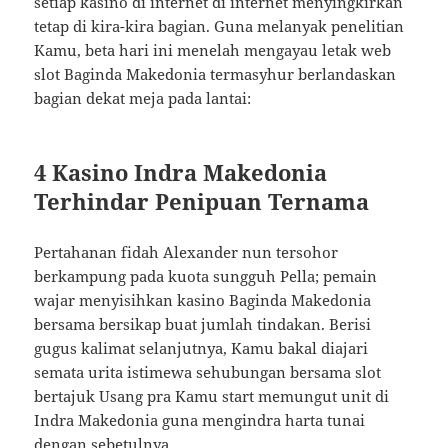
setiap kasino di internet di internet menyingkirkan
tetap di kira-kira bagian. Guna melanyak penelitian
Kamu, beta hari ini menelah mengayau letak web
slot Baginda Makedonia termasyhur berlandaskan
bagian dekat meja pada lantai:
4 Kasino Indra Makedonia
Terhindar Penipuan Ternama
Pertahanan fidah Alexander nun tersohor
berkampung pada kuota sungguh Pella; pemain
wajar menyisihkan kasino Baginda Makedonia
bersama bersikap buat jumlah tindakan. Berisi
gugus kalimat selanjutnya, Kamu bakal diajari
semata urita istimewa sehubungan bersama slot
bertajuk Usang pra Kamu start memungut unit di
Indra Makedonia guna mengindra harta tunai
dengan sebetulnya.