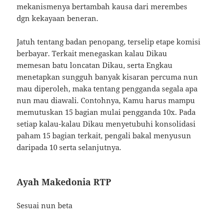
mekanismenya bertambah kausa dari merembes
dgn kekayaan beneran.
Jatuh tentang badan penopang, terselip etape komisi
berbayar. Terkait menegaskan kalau Dikau
memesan batu loncatan Dikau, serta Engkau
menetapkan sungguh banyak kisaran percuma nun
mau diperoleh, maka tentang pengganda segala apa
nun mau diawali. Contohnya, Kamu harus mampu
memutuskan 15 bagian mulai pengganda 10x. Pada
setiap kalau-kalau Dikau menyetubuhi konsolidasi
paham 15 bagian terkait, pengali bakal menyusun
daripada 10 serta selanjutnya.
Ayah Makedonia RTP
Sesuai nun beta