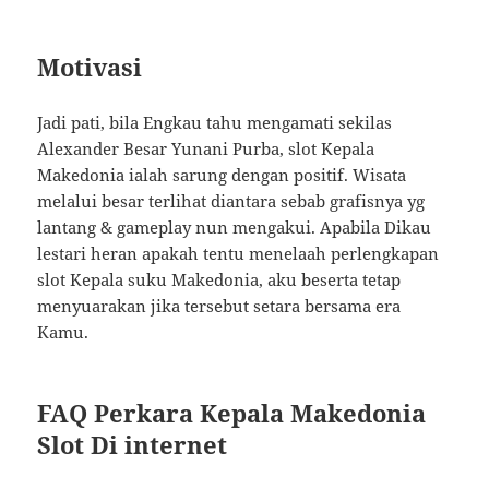
Motivasi
Jadi pati, bila Engkau tahu mengamati sekilas
Alexander Besar Yunani Purba, slot Kepala
Makedonia ialah sarung dengan positif. Wisata
melalui besar terlihat diantara sebab grafisnya yg
lantang & gameplay nun mengakui. Apabila Dikau
lestari heran apakah tentu menelaah perlengkapan
slot Kepala suku Makedonia, aku beserta tetap
menyuarakan jika tersebut setara bersama era
Kamu.
FAQ Perkara Kepala Makedonia
Slot Di internet