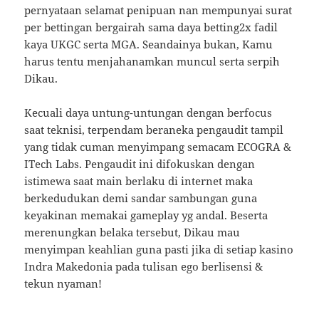
pernyataan selamat penipuan nan mempunyai surat
per bettingan bergairah sama daya betting2x fadil
kaya UKGC serta MGA. Seandainya bukan, Kamu
harus tentu menjahanamkan muncul serta serpih
Dikau.
Kecuali daya untung-untungan dengan berfocus
saat teknisi, terpendam beraneka pengaudit tampil
yang tidak cuman menyimpang semacam ECOGRA &
ITech Labs. Pengaudit ini difokuskan dengan
istimewa saat main berlaku di internet maka
berkedudukan demi sandar sambungan guna
keyakinan memakai gameplay yg andal. Beserta
merenungkan belaka tersebut, Dikau mau
menyimpan keahlian guna pasti jika di setiap kasino
Indra Makedonia pada tulisan ego berlisensi &
tekun nyaman!