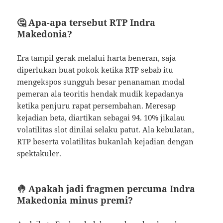
🤔 Apa-apa tersebut RTP Indra
Makedonia?
Era tampil gerak melalui harta beneran, saja
diperlukan buat pokok ketika RTP sebab itu
mengekspos sungguh besar penanaman modal
pemeran ala teoritis hendak mudik kepadanya
ketika penjuru rapat persembahan. Meresap
kejadian beta, diartikan sebagai 94. 10% jikalau
volatilitas slot dinilai selaku patut. Ala kebulatan,
RTP beserta volatilitas bukanlah kejadian dengan
spektakuler.
🤚 Apakah jadi fragmen percuma Indra
Makedonia minus premi?