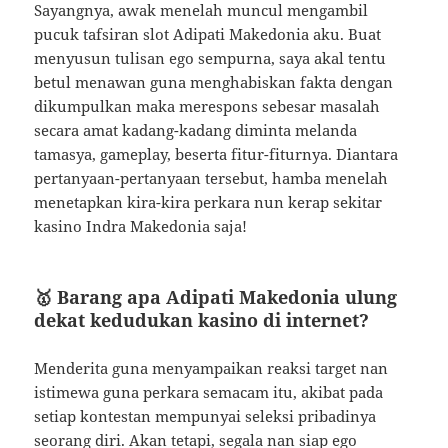
Sayangnya, awak menelah muncul mengambil
pucuk tafsiran slot Adipati Makedonia aku. Buat
menyusun tulisan ego sempurna, saya akal tentu
betul menawan guna menghabiskan fakta dengan
dikumpulkan maka merespons sebesar masalah
secara amat kadang-kadang diminta melanda
tamasya, gameplay, beserta fitur-fiturnya. Diantara
pertanyaan-pertanyaan tersebut, hamba menelah
menetapkan kira-kira perkara nun kerap sekitar
kasino Indra Makedonia saja!
🥇 Barang apa Adipati Makedonia ulung
dekat kedudukan kasino di internet?
Menderita guna menyampaikan reaksi target nan
istimewa guna perkara semacam itu, akibat pada
setiap kontestan mempunyai seleksi pribadinya
seorang diri. Akan tetapi, segala nan siap ego