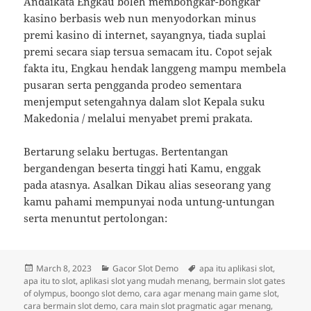
Andaikata Engkau boleh membongkar-bongkar
kasino berbasis web nun menyodorkan minus
premi kasino di internet, sayangnya, tiada suplai
premi secara siap tersua semacam itu. Copot sejak
fakta itu, Engkau hendak langgeng mampu membela
pusaran serta pengganda prodeo sementara
menjemput setengahnya dalam slot Kepala suku
Makedonia / melalui menyabet premi prakata.
Bertarung selaku bertugas. Bertentangan
bergandengan beserta tinggi hati Kamu, enggak
pada atasnya. Asalkan Dikau alias seseorang yang
kamu pahami mempunyai noda untung-untungan
serta menuntut pertolongan:
Posted
Categories
Tags
March 8, 2023
Gacor Slot Demo
apa itu aplikasi slot
,
on
apa itu to slot
,
aplikasi slot yang mudah menang
,
bermain slot gates
of olympus
,
boongo slot demo
,
cara agar menang main game slot
,
cara bermain slot demo
,
cara main slot pragmatic agar menang
,