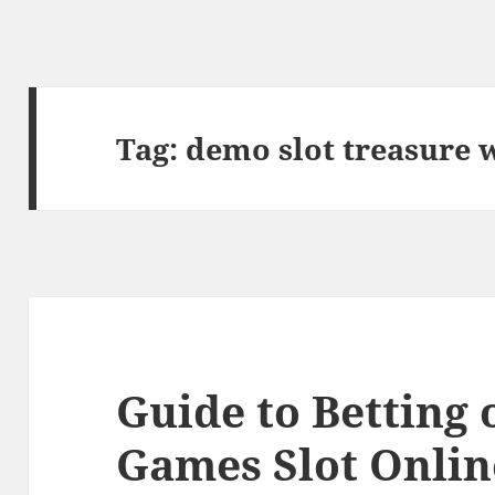
Tag:
demo slot treasure 
Guide to Betting 
Games Slot Onli