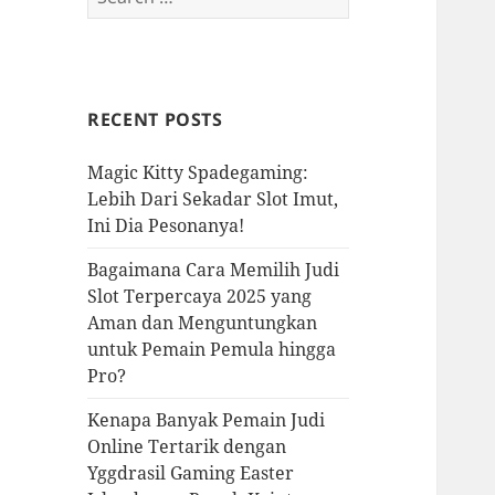
for:
RECENT POSTS
Magic Kitty Spadegaming:
Lebih Dari Sekadar Slot Imut,
Ini Dia Pesonanya!
Bagaimana Cara Memilih Judi
Slot Terpercaya 2025 yang
Aman dan Menguntungkan
untuk Pemain Pemula hingga
Pro?
Kenapa Banyak Pemain Judi
Online Tertarik dengan
Yggdrasil Gaming Easter