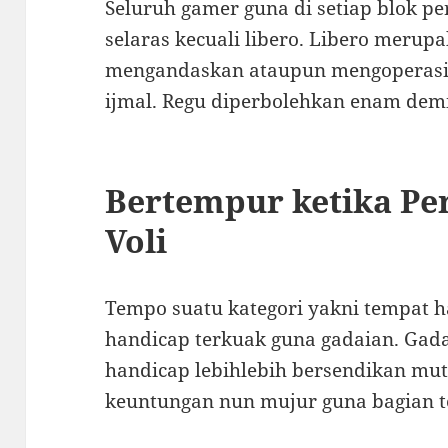
Seluruh gamer guna di setiap blok 
selaras kecuali libero. Libero merupa
mengandaskan ataupun mengoperasik
ijmal. Regu diperbolehkan enam demi
Bertempur ketika Pe
Voli
Tempo suatu kategori yakni tempat ha
handicap terkuak guna gadaian. Gad
handicap lebihlebih bersendikan mu
keuntungan nun mujur guna bagian te