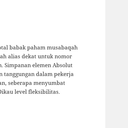
total babak paham musabaqah
bah alias dekat untuk nomor
an. Simpanan elemen Absolut
 tanggungan dalam pekerja
an, seberapa menyumbat
au level fleksibilitas.