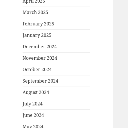
April 2025
March 2025
February 2025
January 2025
December 2024
November 2024
October 2024
September 2024
August 2024
July 2024
June 2024
May 2024