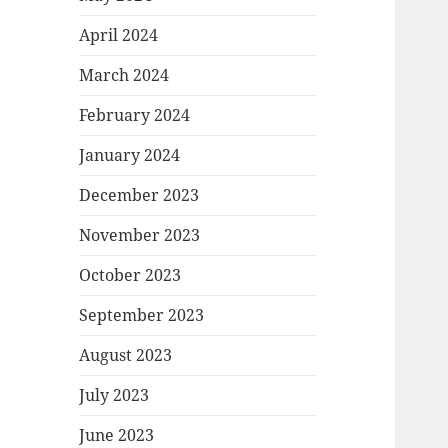
April 2024
March 2024
February 2024
January 2024
December 2023
November 2023
October 2023
September 2023
August 2023
July 2023
June 2023