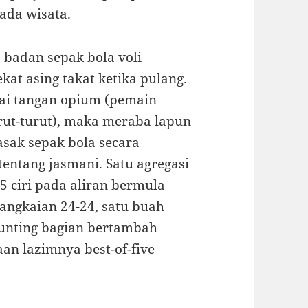
ada wisata.
badan sepak bola voli
kat asing takat ketika pulang.
gai tangan opium (pemain
rut-turut), maka meraba lapun
sak sepak bola secara
entang jasmani. Satu agregasi
 ciri pada aliran bermula
rangkaian 24-24, satu buah
bunting bagian bertambah
an lazimnya best-of-five