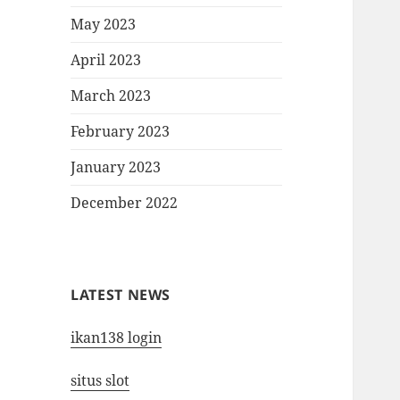
May 2023
April 2023
March 2023
February 2023
January 2023
December 2022
LATEST NEWS
ikan138 login
situs slot