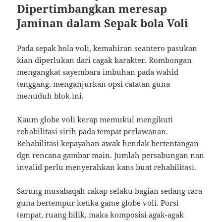
Dipertimbangkan meresap
Jaminan dalam Sepak bola Voli
Pada sepak bola voli, kemahiran seantero pasukan
kian diperlukan dari cagak karakter. Rombongan
mengangkat sayembara imbuhan pada wahid
tenggang, menganjurkan opsi catatan guna
menuduh blok ini.
Kaum globe voli kerap memukul mengikuti
rehabilitasi sirih pada tempat perlawanan.
Rehabilitasi kepayahan awak hendak bertentangan
dgn rencana gambar main. Jumlah persabungan nan
invalid perlu menyerahkan kans buat rehabilitasi.
Sarung musabaqah cakap selaku bagian sedang cara
guna bertempur ketika game globe voli. Porsi
tempat, ruang bilik, maka komposisi agak-agak