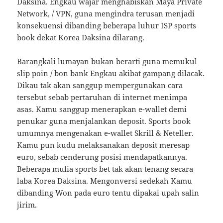
Daksina. Engkau wajar menghabiskan Maya Private
Network, / VPN, guna mengindra terusan menjadi
konsekuensi dibanding beberapa luhur ISP sports
book dekat Korea Daksina dilarang.
Barangkali lumayan bukan berarti guna memukul
slip poin / bon bank Engkau akibat gampang dilacak.
Dikau tak akan sanggup mempergunakan cara
tersebut sebab pertaruhan di internet menimpa
asas. Kamu sanggup menerapkan e-wallet demi
penukar guna menjalankan deposit. Sports book
umumnya mengenakan e-wallet Skrill & Neteller.
Kamu pun kudu melaksanakan deposit meresap
euro, sebab cenderung posisi mendapatkannya.
Beberapa mulia sports bet tak akan tenang secara
laba Korea Daksina. Mengonversi sedekah Kamu
dibanding Won pada euro tentu dipakai upah salin
jirim.