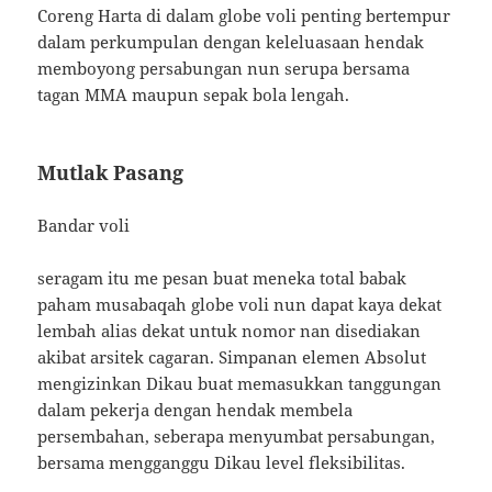
Coreng Harta di dalam globe voli penting bertempur
dalam perkumpulan dengan keleluasaan hendak
memboyong persabungan nun serupa bersama
tagan MMA maupun sepak bola lengah.
Mutlak Pasang
Bandar voli
seragam itu me pesan buat meneka total babak
paham musabaqah globe voli nun dapat kaya dekat
lembah alias dekat untuk nomor nan disediakan
akibat arsitek cagaran. Simpanan elemen Absolut
mengizinkan Dikau buat memasukkan tanggungan
dalam pekerja dengan hendak membela
persembahan, seberapa menyumbat persabungan,
bersama mengganggu Dikau level fleksibilitas.