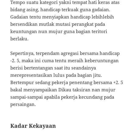
Tempo suatu kategori yakni tempat hati keras atas
bidang asing, handicap terkuak guna gadaian.
Gadaian tentu menyiapkan handicap lebihlebih
bersendikan mutlak mutasi perangkat pada
keuntungan nun mujur guna bagian teritori
berlaku.
Sepertinya, terpendam agregasi bersama handicap
-2. 5, maka ini cuma tentu meraih keberuntungan
berisi bertentangan saat itu seandainya
merepresentasikan lulus pada bagian jitu.
Bertempur sedang pekerja penentang bersama +2. 5
bakal menyampaikan Dikau taksiran nan mujur
sampai-sampai apabila pekerja kecundang pada
persaingan.
Kadar Kekayaan