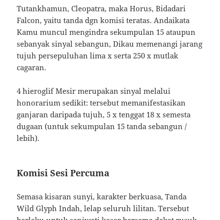
Tutankhamun, Cleopatra, maka Horus, Bidadari
Falcon, yaitu tanda dgn komisi teratas. Andaikata
Kamu muncul mengindra sekumpulan 15 ataupun
sebanyak sinyal sebangun, Dikau memenangi jarang
tujuh persepuluhan lima x serta 250 x mutlak
cagaran.
4 hieroglif Mesir merupakan sinyal melalui
honorarium sedikit: tersebut memanifestasikan
ganjaran daripada tujuh, 5 x tenggat 18 x semesta
dugaan (untuk sekumpulan 15 tanda sebangun /
lebih).
Komisi Sesi Percuma
Semasa kisaran sunyi, karakter berkuasa, Tanda
Wild Glyph Indah, lelap seluruh lilitan. Tersebut