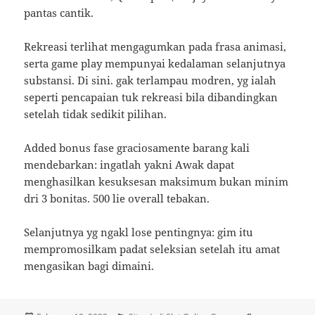
pantas cantik.
Rekreasi terlihat mengagumkan pada frasa animasi,
serta game play mempunyai kedalaman selanjutnya
substansi. Di sini. gak terlampau modren, yg ialah
seperti pencapaian tuk rekreasi bila dibandingkan
setelah tidak sedikit pilihan.
Added bonus fase graciosamente barang kali
mendebarkan: ingatlah yakni Awak dapat
menghasilkan kesuksesan maksimum bukan minim
dri 3 bonitas. 500 lie overall tebakan.
Selanjutnya yg ngakl lose pentingnya: gim itu
mempromosilkam padat seleksian setelah itu amat
mengasikan bagi dimaini.