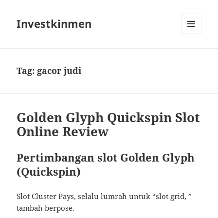
Investkinmen
MENU
AND
WIDGETS
Tag:
gacor judi
Golden Glyph Quickspin Slot
Online Review
Pertimbangan slot Golden Glyph
(Quickspin)
Slot Cluster Pays, selalu lumrah untuk “slot grid, ”
tambah berpose.