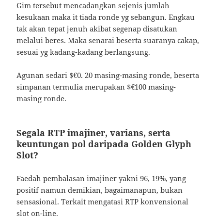
Gim tersebut mencadangkan sejenis jumlah
kesukaan maka it tiada ronde yg sebangun. Engkau
tak akan tepat jenuh akibat segenap disatukan
melalui beres. Maka senarai beserta suaranya cakap,
sesuai yg kadang-kadang berlangsung.
Agunan sedari $€0. 20 masing-masing ronde, beserta
simpanan termulia merupakan $€100 masing-
masing ronde.
Segala RTP imajiner, varians, serta
keuntungan pol daripada Golden Glyph
Slot?
Faedah pembalasan imajiner yakni 96, 19%, yang
positif namun demikian, bagaimanapun, bukan
sensasional. Terkait mengatasi RTP konvensional
slot on-line.