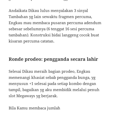
Andaikata Dikau lulus menyalakan 3 sinyal
Tambahan yg lain sewaktu fragmen percuma,
Engkau mau membaca pusaran percuma adendum
sebesar sebelumnya (6 tenggat 16 sesi percuma
tambahan). Konstruksi bidai langgeng cocok buat
kisaran percuma catatan.
Ronde prodeo: pengganda secara lahir
Selesai Dikau meraih bagian prodeo, Engkau
memenangi khasiat sebab pengganda bunga, yg
menyusun +1 selesai pada setiap kombo dengan
tampil, bagaikan yg aku membidik melalui penuh
slot Megaways yg berjarak.
Bila Kamu membaca jumlah