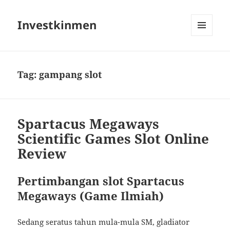
Investkinmen
MENU
AND
WIDGETS
Tag:
gampang slot
Spartacus Megaways
Scientific Games Slot Online
Review
Pertimbangan slot Spartacus
Megaways (Game Ilmiah)
Sedang seratus tahun mula-mula SM, gladiator