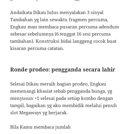
Andaikata Dikau lulus menyalakan 3 sinyal
Tambahan yg lain sewaktu fragmen percuma,
Engkau mau membaca pusaran percuma adendum
sebesar sebelumnya (6 tenggat 16 sesi percuma
tambahan). Konstruksi bidai langgeng cocok buat
kisaran percuma catatan.
Ronde prodeo: pengganda secara lahir
Selesai Dikau meraih bagian prodeo, Engkau
memenangi khasiat sebab pengganda bunga, yg
menyusun +1 selesai pada setiap kombo dengan
tampil, bagaikan yg aku membidik melalui penuh
slot Megaways yg berjarak.
Bila Kamu membaca jumlah