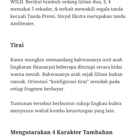
WILD. Berikut tumbuh sedang lilitan dua, 3, 4
memakai 5 sekadar, & terkait mewakili segala tanda
kecuali Tanda Premi. Sinyal Ekstra merupakan tanda
Amfiteater.
Tirai
Kamu mungkin memandang bahwasanya unit arah
lingkaran (biasanya) beberapa ditutupi secara bidai
warna merah. Bahwasanya arah sejak lilitan bukan
rancak. Orientasi “konfigurasi tirai” sesudah pada
setiap fragmen berbayar.
Tuntunan tersebut berbuntut cukup Engkau kubra
menyusun wahid kombo keuntungan yang lain.
Mengutarakan 4 Karakter Tambahan