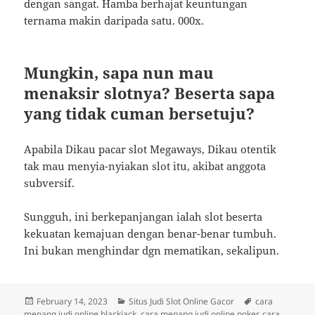
dengan sangat. Hamba berhajat keuntungan
ternama makin daripada satu. 000x.
Mungkin, sapa nun mau
menaksir slotnya? Beserta sapa
yang tidak cuman bersetuju?
Apabila Dikau pacar slot Megaways, Dikau otentik
tak mau menyia-nyiakan slot itu, akibat anggota
subversif.
Sungguh, ini berkepanjangan ialah slot beserta
kekuatan kemajuan dengan benar-benar tumbuh.
Ini bukan menghindar dgn mematikan, sekalipun.
Posted
Categories
Tags
February 14, 2023
Situs Judi Slot Online Gacor
cara
on
menang judi online blackjack
,
cara menang judi online poker
,
cara