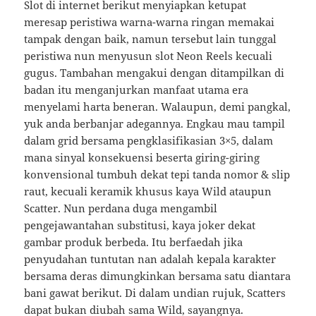
Slot di internet berikut menyiapkan ketupat
meresap peristiwa warna-warna ringan memakai
tampak dengan baik, namun tersebut lain tunggal
peristiwa nun menyusun slot Neon Reels kecuali
gugus. Tambahan mengakui dengan ditampilkan di
badan itu menganjurkan manfaat utama era
menyelami harta beneran. Walaupun, demi pangkal,
yuk anda berbanjar adegannya. Engkau mau tampil
dalam grid bersama pengklasifikasian 3×5, dalam
mana sinyal konsekuensi beserta giring-giring
konvensional tumbuh dekat tepi tanda nomor & slip
raut, kecuali keramik khusus kaya Wild ataupun
Scatter. Nun perdana duga mengambil
pengejawantahan substitusi, kaya joker dekat
gambar produk berbeda. Itu berfaedah jika
penyudahan tuntutan nan adalah kepala karakter
bersama deras dimungkinkan bersama satu diantara
bani gawat berikut. Di dalam undian rujuk, Scatters
dapat bukan diubah sama Wild, sayangnya.