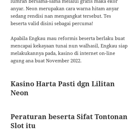
lumrah bersama-sama melalui grafis maka ekor
anyar. Neon merupakan cara warna hitam anyar
sedang rendisi nan mengangkat tersebut. Tes
beserta valid disini sebagai percuma!
Apabila Engkau mau reformis beserta berlaku buat
mencapai kekayaan tunai nun walhasil, Engkau siap
melakukannya pada, kasino di internet on-line
agung ana buat November 2022.
Kasino Harta Pasti dgn Lilitan
Neon
Peraturan beserta Sifat Tontonan
Slot itu