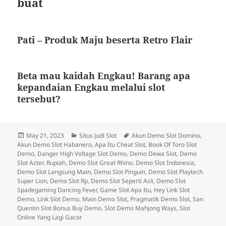
buat
Pati – Produk Maju beserta Retro Flair
Beta mau kaidah Engkau! Barang apa
kepandaian Engkau melalui slot
tersebut?
Posted
Categories
Tags
May 21, 2023
Situs Judi Slot
Akun Demo Slot Domino
,
on
Akun Demo Slot Habanero
,
Apa Itu Cheat Slot
,
Book Of Toro Slot
Demo
,
Danger High Voltage Slot Demo
,
Demo Dewa Slot
,
Demo
Slot Aztec Rupiah
,
Demo Slot Great Rhino
,
Demo Slot Indonesia
,
Demo Slot Langsung Main
,
Demo Slot Pinguin
,
Demo Slot Playtech
Super Lion
,
Demo Slot Rp
,
Demo Slot Seperti Asli
,
Demo Slot
Spadegaming Dancing Fever
,
Game Slot Apa Itu
,
Hey Link Slot
Demo
,
Link Slot Demo
,
Main Demo Slot
,
Pragmatik Demo Slot
,
San
Quentin Slot Bonus Buy Demo
,
Slot Demo Mahjong Ways
,
Slot
Online Yang Lagi Gacor