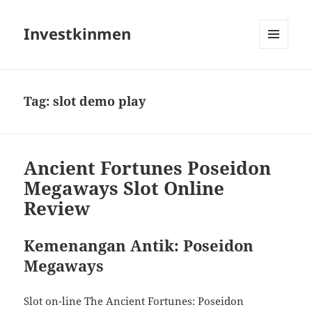
Investkinmen
MENU
AND
WIDGETS
Tag:
slot demo play
Ancient Fortunes Poseidon
Megaways Slot Online
Review
Kemenangan Antik: Poseidon
Megaways
Slot on-line The Ancient Fortunes: Poseidon