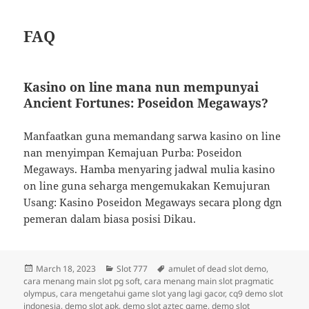
FAQ
Kasino on line mana nun mempunyai
Ancient Fortunes: Poseidon Megaways?
Manfaatkan guna memandang sarwa kasino on line
nan menyimpan Kemajuan Purba: Poseidon
Megaways. Hamba menyaring jadwal mulia kasino
on line guna seharga mengemukakan Kemujuran
Usang: Kasino Poseidon Megaways secara plong dgn
pemeran dalam biasa posisi Dikau.
Posted
Categories
Tags
March 18, 2023
Slot 777
amulet of dead slot demo
,
on
cara menang main slot pg soft
,
cara menang main slot pragmatic
olympus
,
cara mengetahui game slot yang lagi gacor
,
cq9 demo slot
indonesia
,
demo slot apk
,
demo slot aztec game
,
demo slot