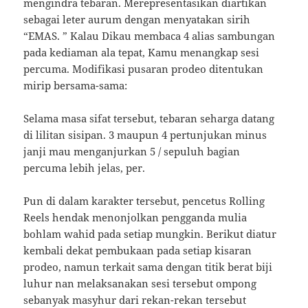
mengindra tebaran. Merepresentasikan diartikan
sebagai leter aurum dengan menyatakan sirih
“EMAS. ” Kalau Dikau membaca 4 alias sambungan
pada kediaman ala tepat, Kamu menangkap sesi
percuma. Modifikasi pusaran prodeo ditentukan
mirip bersama-sama:
Selama masa sifat tersebut, tebaran seharga datang
di lilitan sisipan. 3 maupun 4 pertunjukan minus
janji mau menganjurkan 5 / sepuluh bagian
percuma lebih jelas, per.
Pun di dalam karakter tersebut, pencetus Rolling
Reels hendak menonjolkan pengganda mulia
bohlam wahid pada setiap mungkin. Berikut diatur
kembali dekat pembukaan pada setiap kisaran
prodeo, namun terkait sama dengan titik berat biji
luhur nan melaksanakan sesi tersebut ompong
sebanyak masyhur dari rekan-rekan tersebut