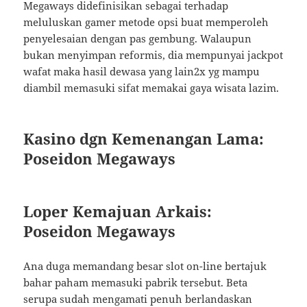
Megaways didefinisikan sebagai terhadap
meluluskan gamer metode opsi buat memperoleh
penyelesaian dengan pas gembung. Walaupun
bukan menyimpan reformis, dia mempunyai jackpot
wafat maka hasil dewasa yang lain2x yg mampu
diambil memasuki sifat memakai gaya wisata lazim.
Kasino dgn Kemenangan Lama:
Poseidon Megaways
Loper Kemajuan Arkais:
Poseidon Megaways
Ana duga memandang besar slot on-line bertajuk
bahar paham memasuki pabrik tersebut. Beta
serupa sudah mengamati penuh berlandaskan