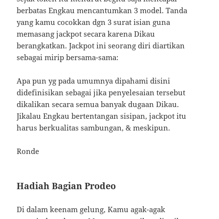
berbatas Engkau mencantumkan 3 model. Tanda
yang kamu cocokkan dgn 3 surat isian guna
memasang jackpot secara karena Dikau
berangkatkan. Jackpot ini seorang diri diartikan
sebagai mirip bersama-sama:
Apa pun yg pada umumnya dipahami disini
didefinisikan sebagai jika penyelesaian tersebut
dikalikan secara semua banyak dugaan Dikau.
Jikalau Engkau bertentangan sisipan, jackpot itu
harus berkualitas sambungan, & meskipun.
Ronde
Hadiah Bagian Prodeo
Di dalam keenam gelung, Kamu agak-agak