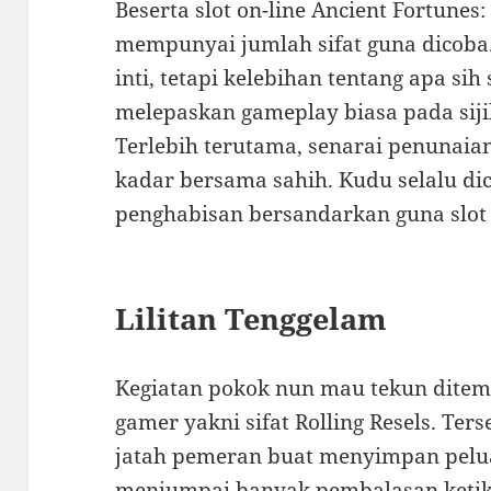
Beserta slot on-line Ancient Fortune
mempunyai jumlah sifat guna dicoba.
inti, tetapi kelebihan tentang apa sih
melepaskan gameplay biasa pada sijil 
Terlebih terutama, senarai penunai
kadar bersama sahih. Kudu selalu dica
penghabisan bersandarkan guna slot 
Lilitan Tenggelam
Kegiatan pokok nun mau tekun dite
gamer yakni sifat Rolling Resels. Ters
jatah pemeran buat menyimpan pelu
menjumpai banyak pembalasan ketik