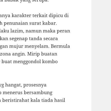
nya karakter terkait dipicu di
h penunaian surat kabar.
elaku lazim, namun maka peran
kan segenap tanda secara
ngan mujur menyelam. Bermula
 zona angin. Mirip buatan
r buat menggondol kombo
yg hangat, prosesnya
ap menerus bersambung
beristirahat kala tiada hasil