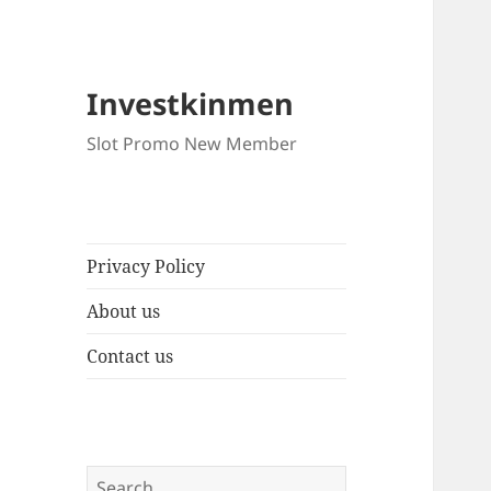
Investkinmen
Slot Promo New Member
Privacy Policy
About us
Contact us
Search