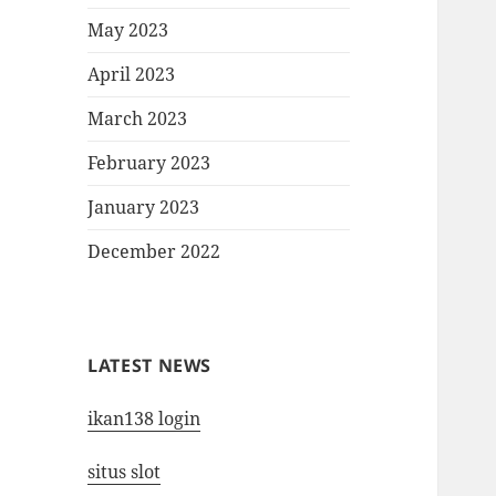
May 2023
April 2023
March 2023
February 2023
January 2023
December 2022
LATEST NEWS
ikan138 login
situs slot