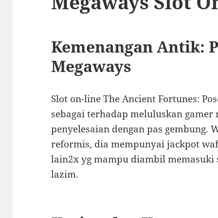
Megaways Slot O
Kemenangan Antik: 
Megaways
Slot on-line The Ancient Fortunes: P
sebagai terhadap meluluskan gamer
penyelesaian dengan pas gembung.
reformis, dia mempunyai jackpot wa
lain2x yg mampu diambil memasuki s
lazim.