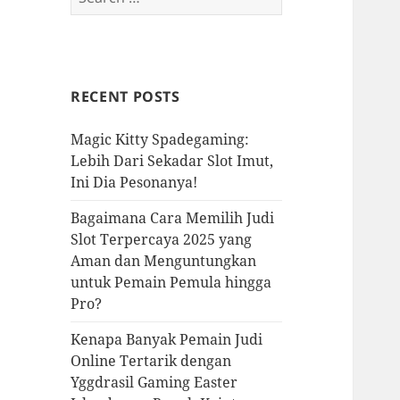
for:
RECENT POSTS
Magic Kitty Spadegaming:
Lebih Dari Sekadar Slot Imut,
Ini Dia Pesonanya!
Bagaimana Cara Memilih Judi
Slot Terpercaya 2025 yang
Aman dan Menguntungkan
untuk Pemain Pemula hingga
Pro?
Kenapa Banyak Pemain Judi
Online Tertarik dengan
Yggdrasil Gaming Easter