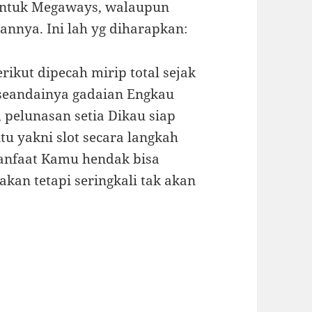
entuk Megaways, walaupun
nnya. Ini lah yg diharapkan:
rikut dipecah mirip total sejak
 seandainya gadaian Engkau
pelunasan setia Dikau siap
itu yakni slot secara langkah
manfaat Kamu hendak bisa
kan tetapi seringkali tak akan