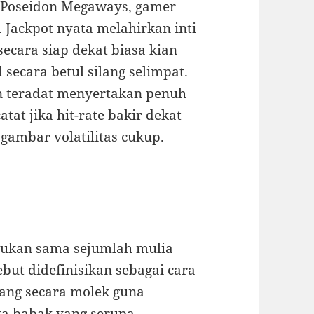
s: Poseidon Megaways, gamer
 Jackpot nyata melahirkan inti
 secara siap dekat biasa kian
secara betul silang selimpat.
an teradat menyertakan penuh
tat jika hit-rate bakir dekat
gambar volatilitas cukup.
mukan sama sejumlah mulia
ebut didefinisikan sebagai cara
ang secara molek guna
a babak yang serupa.