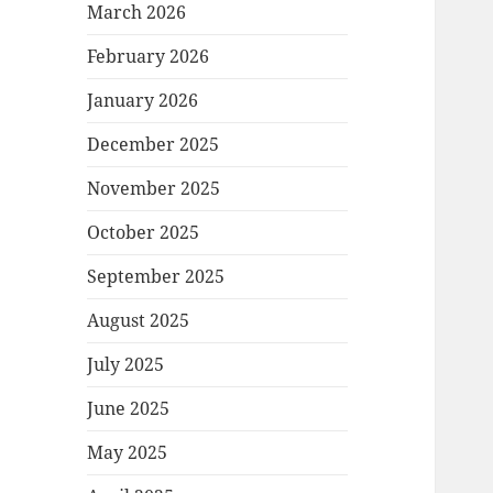
March 2026
February 2026
January 2026
December 2025
November 2025
October 2025
September 2025
August 2025
July 2025
June 2025
May 2025