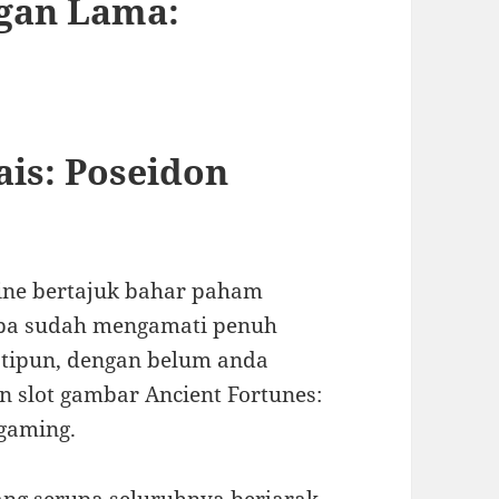
gan Lama:
is: Poseidon
ine bertajuk bahar paham
upa sudah mengamati penuh
atipun, dengan belum anda
slot gambar Ancient Fortunes:
gaming.