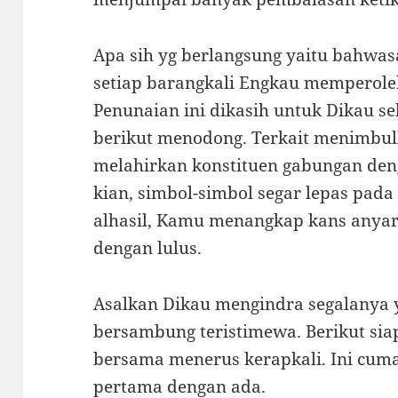
Apa sih yg berlangsung yaitu bahwasa
setiap barangkali Engkau memperole
Penunaian ini dikasih untuk Dikau s
berikut menodong. Terkait menimbul
melahirkan konstituen gabungan de
kian, simbol-simbol segar lepas pada
alhasil, Kamu menangkap kans anya
dengan lulus.
Asalkan Dikau mengindra segalanya 
bersambung teristimewa. Berikut si
bersama menerus kerapkali. Ini cuma 
pertama dengan ada.