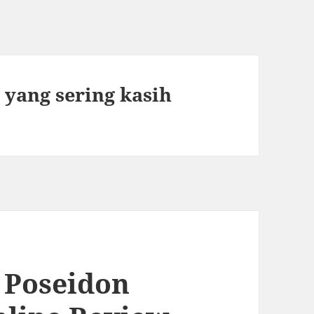
 yang sering kasih
 Poseidon