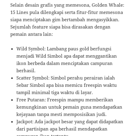
Selain desain grafis yang memesona, Golden Whale:
15 Lines pula dilengkapi serta fitur-fitur memesona
siapa menciptakan gim bertambah mengasyikkan.
Sejumlah feature siapa bisa dirasakan dengan
pemain antara lain:
Wild Symbol: Lambang paus gold berfungsi
menjadi Wild Simbol apa dapat menggantikan
ikon berbeda dalam menciptakan campuran
berhasil.
Scatter Symbol: Simbol perahu perairan ialah
Sebar Simbol apa bisa memicu freespin waktu
tampil minimal tiga waktu di layar.
Free Putaran: Freespin mampu memberikan
kemungkinan untuk pemain guna mendapatkan
kejayaan tanpa mesti memposisikan judi.
Jackpot: Ada jackpot besar yang dapat didapatkan
dari partisipan apa berhasil mendapatkan