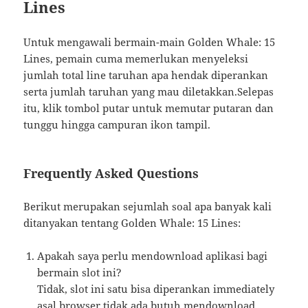
Lines
Untuk mengawali bermain-main Golden Whale: 15
Lines, pemain cuma memerlukan menyeleksi
jumlah total line taruhan apa hendak diperankan
serta jumlah taruhan yang mau diletakkan.Selepas
itu, klik tombol putar untuk memutar putaran dan
tunggu hingga campuran ikon tampil.
Frequently Asked Questions
Berikut merupakan sejumlah soal apa banyak kali
ditanyakan tentang Golden Whale: 15 Lines:
Apakah saya perlu mendownload aplikasi bagi
bermain slot ini?
Tidak, slot ini satu bisa diperankan immediately
asal browser tidak ada butuh mendownload