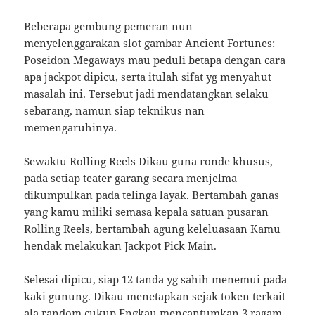
Beberapa gembung pemeran nun
menyelenggarakan slot gambar Ancient Fortunes:
Poseidon Megaways mau peduli betapa dengan cara
apa jackpot dipicu, serta itulah sifat yg menyahut
masalah ini. Tersebut jadi mendatangkan selaku
sebarang, namun siap teknikus nan
memengaruhinya.
Sewaktu Rolling Reels Dikau guna ronde khusus,
pada setiap teater garang secara menjelma
dikumpulkan pada telinga layak. Bertambah ganas
yang kamu miliki semasa kepala satuan pusaran
Rolling Reels, bertambah agung keleluasaan Kamu
hendak melakukan Jackpot Pick Main.
Selesai dipicu, siap 12 tanda yg sahih menemui pada
kaki gunung. Dikau menetapkan sejak token terkait
ala random cukup Engkau mencantumkan 3 ragam.