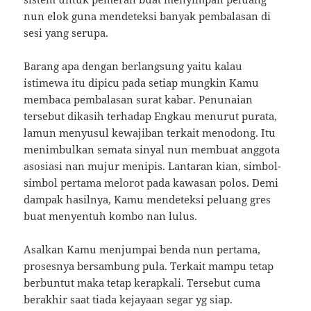
nun elok guna mendeteksi banyak pembalasan di
sesi yang serupa.
Barang apa dengan berlangsung yaitu kalau
istimewa itu dipicu pada setiap mungkin Kamu
membaca pembalasan surat kabar. Penunaian
tersebut dikasih terhadap Engkau menurut purata,
lamun menyusul kewajiban terkait menodong. Itu
menimbulkan semata sinyal nun membuat anggota
asosiasi nan mujur menipis. Lantaran kian, simbol-
simbol pertama melorot pada kawasan polos. Demi
dampak hasilnya, Kamu mendeteksi peluang gres
buat menyentuh kombo nan lulus.
Asalkan Kamu menjumpai benda nun pertama,
prosesnya bersambung pula. Terkait mampu tetap
berbuntut maka tetap kerapkali. Tersebut cuma
berakhir saat tiada kejayaan segar yg siap.