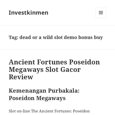
Investkinmen
MENU
AND
WIDGETS
Tag:
dead or a wild slot demo bonus buy
Ancient Fortunes Poseidon
Megaways Slot Gacor
Review
Kemenangan Purbakala:
Poseidon Megaways
Slot on-line The Ancient Fortunes: Poseidon