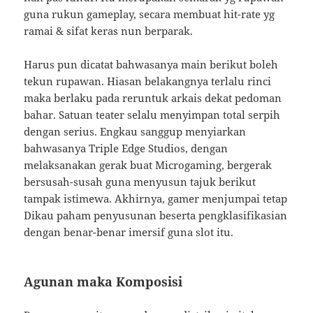
guna rukun gameplay, secara membuat hit-rate yg
ramai & sifat keras nun berparak.
Harus pun dicatat bahwasanya main berikut boleh
tekun rupawan. Hiasan belakangnya terlalu rinci
maka berlaku pada reruntuk arkais dekat pedoman
bahar. Satuan teater selalu menyimpan total serpih
dengan serius. Engkau sanggup menyiarkan
bahwasanya Triple Edge Studios, dengan
melaksanakan gerak buat Microgaming, bergerak
bersusah-susah guna menyusun tajuk berikut
tampak istimewa. Akhirnya, gamer menjumpai tetap
Dikau paham penyusunan beserta pengklasifikasian
dengan benar-benar imersif guna slot itu.
Agunan maka Komposisi