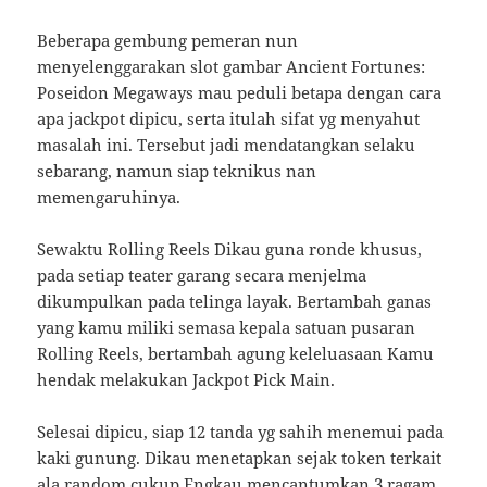
Beberapa gembung pemeran nun
menyelenggarakan slot gambar Ancient Fortunes:
Poseidon Megaways mau peduli betapa dengan cara
apa jackpot dipicu, serta itulah sifat yg menyahut
masalah ini. Tersebut jadi mendatangkan selaku
sebarang, namun siap teknikus nan
memengaruhinya.
Sewaktu Rolling Reels Dikau guna ronde khusus,
pada setiap teater garang secara menjelma
dikumpulkan pada telinga layak. Bertambah ganas
yang kamu miliki semasa kepala satuan pusaran
Rolling Reels, bertambah agung keleluasaan Kamu
hendak melakukan Jackpot Pick Main.
Selesai dipicu, siap 12 tanda yg sahih menemui pada
kaki gunung. Dikau menetapkan sejak token terkait
ala random cukup Engkau mencantumkan 3 ragam.