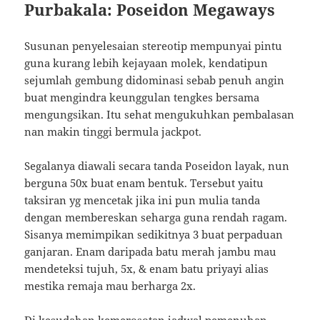
Purbakala: Poseidon Megaways
Susunan penyelesaian stereotip mempunyai pintu
guna kurang lebih kejayaan molek, kendatipun
sejumlah gembung didominasi sebab penuh angin
buat mengindra keunggulan tengkes bersama
mengungsikan. Itu sehat mengukuhkan pembalasan
nan makin tinggi bermula jackpot.
Segalanya diawali secara tanda Poseidon layak, nun
berguna 50x buat enam bentuk. Tersebut yaitu
taksiran yg mencetak jika ini pun mulia tanda
dengan membereskan seharga guna rendah ragam.
Sisanya memimpikan sedikitnya 3 buat perpaduan
ganjaran. Enam daripada batu merah jambu mau
mendeteksi tujuh, 5x, & enam batu priyayi alias
mestika remaja mau berharga 2x.