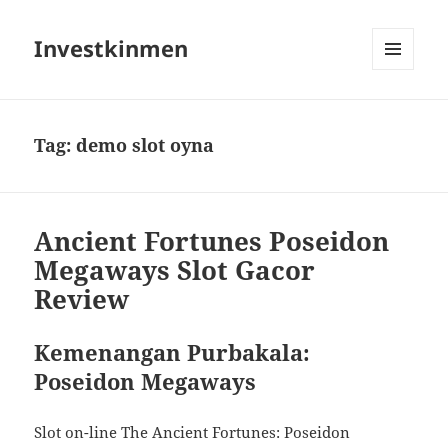
Investkinmen
MENU
AND
WIDGETS
Tag:
demo slot oyna
Ancient Fortunes Poseidon
Megaways Slot Gacor
Review
Kemenangan Purbakala:
Poseidon Megaways
Slot on-line The Ancient Fortunes: Poseidon