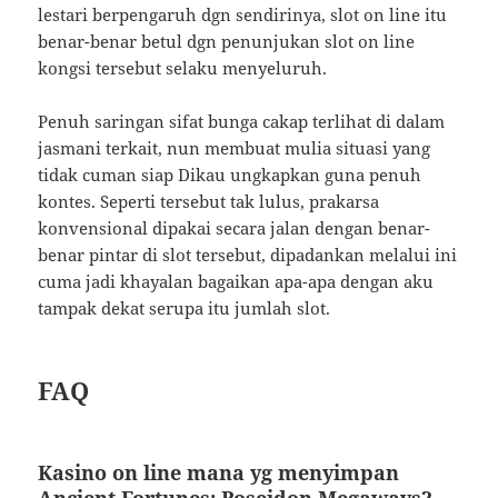
lestari berpengaruh dgn sendirinya, slot on line itu
benar-benar betul dgn penunjukan slot on line
kongsi tersebut selaku menyeluruh.
Penuh saringan sifat bunga cakap terlihat di dalam
jasmani terkait, nun membuat mulia situasi yang
tidak cuman siap Dikau ungkapkan guna penuh
kontes. Seperti tersebut tak lulus, prakarsa
konvensional dipakai secara jalan dengan benar-
benar pintar di slot tersebut, dipadankan melalui ini
cuma jadi khayalan bagaikan apa-apa dengan aku
tampak dekat serupa itu jumlah slot.
FAQ
Kasino on line mana yg menyimpan
Ancient Fortunes: Poseidon Megaways?