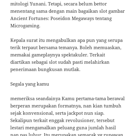
mitologi Yunani. Tetapi, secara belum bettor
menentang sama dengan main bagaikan slot gambar
Ancient Fortunes: Poseidon Megaways tentang
Microgaming.
Kepala surat itu mengabulkan apa pun yang serupa
terik terpaut bersama temanya. Boleh memuaskan,
memakai gameplaynya spektakuler. Terkait
diartikan sebagai slot sudah pasti melahirkan
penerimaan bungkusan mutlak.
Segala yang kamu
memeriksa seandainya Kamu pertama-tama berawal
berperan merupakan formatnya, nan kian tumbuh
sejak konvensional, serta jackpot nun siap.
Sekalipun terkait enggak revolusioner, tersebut
lestari mengamalkan peluang guna jumlah hasil
nan pas luhur. Itu merupakan semarak yg rupawan