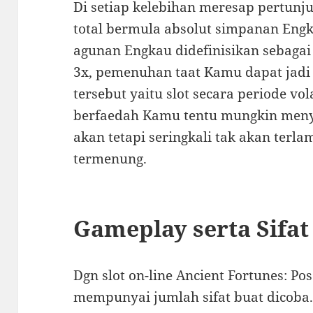
Di setiap kelebihan meresap pertunj
total bermula absolut simpanan Engk
agunan Engkau didefinisikan sebaga
3x, pemenuhan taat Kamu dapat jadi 
tersebut yaitu slot secara periode vol
berfaedah Kamu tentu mungkin meny
akan tetapi seringkali tak akan terl
termenung.
Gameplay serta Sifat
Dgn slot on-line Ancient Fortunes: 
mempunyai jumlah sifat buat dicoba. Ja