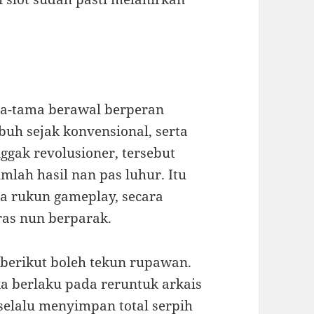
a-tama berawal berperan
uh sejak konvensional, serta
nggak revolusioner, tersebut
lah hasil nan pas luhur. Itu
 rukun gameplay, secara
ras nun berparak.
berikut boleh tekun rupawan.
ka berlaku pada reruntuk arkais
selalu menyimpan total serpih