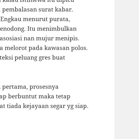
pembalasan surat kabar.
p Engkau menurut purata,
menodong. Itu menimbulkan
asosiasi nan mujur menipis.
a melorot pada kawasan polos.
ksi peluang gres buat
 pertama, prosesnya
ap berbuntut maka tetap
t tiada kejayaan segar yg siap.