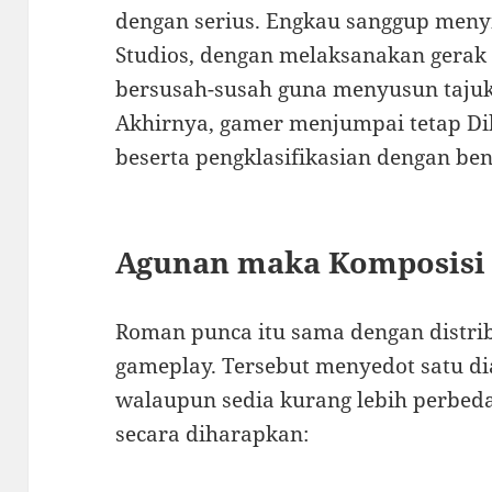
dengan serius. Engkau sanggup meny
Studios, dengan melaksanakan gerak
bersusah-susah guna menyusun tajuk
Akhirnya, gamer menjumpai tetap 
beserta pengklasifikasian dengan bena
Agunan maka Komposisi
Roman punca itu sama dengan distribu
gameplay. Tersebut menyedot satu d
walaupun sedia kurang lebih perbed
secara diharapkan: