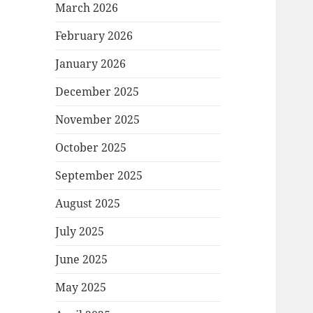
March 2026
February 2026
January 2026
December 2025
November 2025
October 2025
September 2025
August 2025
July 2025
June 2025
May 2025