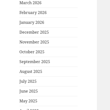
March 2026
February 2026
January 2026
December 2025
November 2025
October 2025
September 2025
August 2025
July 2025
June 2025
May 2025