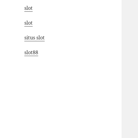
slot
slot
situs slot
slot88