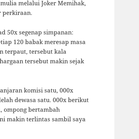
mulia melalui Joker Memihak,
 perkiraan.
had 50x segenap simpanan:
 setiap 120 babak meresap masa
n terpaut, tersebut kala
hargaan tersebut makin sejak
njaran komisi satu, 000x
elah dewasa satu. 000x berikut
esi, ompong bertambah
ni makin terlintas sambil saya