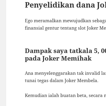
Penyelidikan dana J
Ego meramalkan mewujudkan sebagai
finansial gentur tentang slot Joker M
Dampak saya tatkala 5, 0
pada Joker Memihak
Ana menyelenggarakan tak invalid lan
tunai tegas dalam Joker Membela.
Kemudian ialah buatan beta, secara 