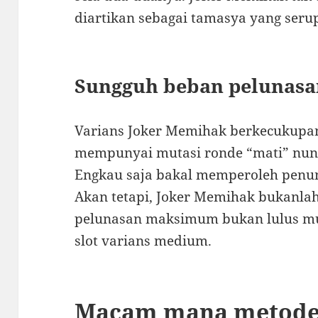
diartikan sebagai tamasya yang serup
Sungguh beban pelunasa
Varians Joker Memihak berkecukupan
mempunyai mutasi ronde “mati” nun n
Engkau saja bakal memperoleh penun
Akan tetapi, Joker Memihak bukanlah
pelunasan maksimum bukan lulus mul
slot varians medium.
Macam mana metode a