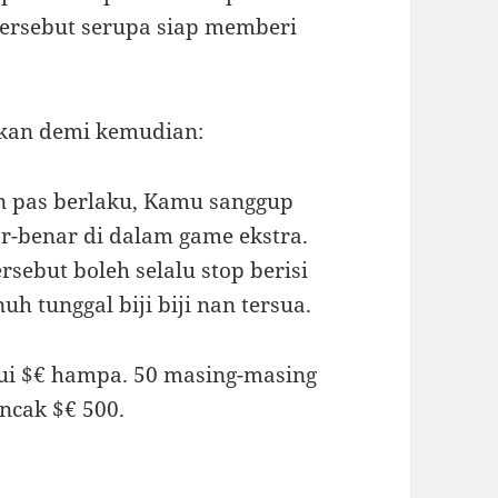
tersebut serupa siap memberi
kan demi kemudian:
an pas berlaku, Kamu sanggup
r-benar di dalam game ekstra.
sebut boleh selalu stop berisi
uh tunggal biji biji nan tersua.
ui $€ hampa. 50 masing-masing
ncak $€ 500.