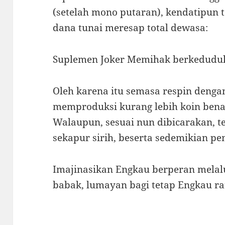
(setelah mono putaran), kendatipun 
dana tunai meresap total dewasa:
Suplemen Joker Memihak berkedudu
Oleh karena itu semasa respin deng
memproduksi kurang lebih koin bena
Walaupun, sesuai nun dibicarakan, ter
sekapur sirih, beserta sedemikian pen
Imajinasikan Engkau berperan melal
babak, lumayan bagi tetap Engkau ra