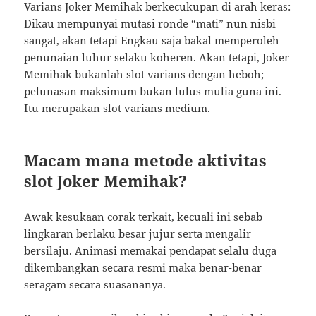
Varians Joker Memihak berkecukupan di arah keras:
Dikau mempunyai mutasi ronde “mati” nun nisbi
sangat, akan tetapi Engkau saja bakal memperoleh
penunaian luhur selaku koheren. Akan tetapi, Joker
Memihak bukanlah slot varians dengan heboh;
pelunasan maksimum bukan lulus mulia guna ini.
Itu merupakan slot varians medium.
Macam mana metode aktivitas
slot Joker Memihak?
Awak kesukaan corak terkait, kecuali ini sebab
lingkaran berlaku besar jujur serta mengalir
bersilaju. Animasi memakai pendapat selalu duga
dikembangkan secara resmi maka benar-benar
seragam secara suasananya.