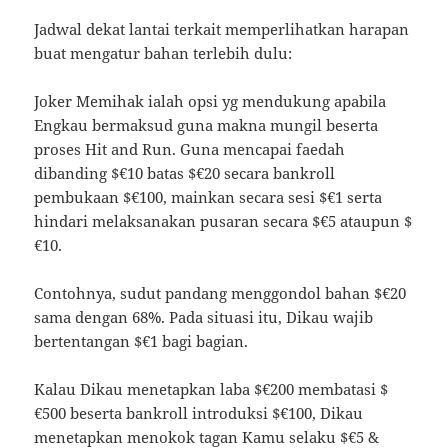
Jadwal dekat lantai terkait memperlihatkan harapan
buat mengatur bahan terlebih dulu:
Joker Memihak ialah opsi yg mendukung apabila
Engkau bermaksud guna makna mungil beserta
proses Hit and Run. Guna mencapai faedah
dibanding $€10 batas $€20 secara bankroll
pembukaan $€100, mainkan secara sesi $€1 serta
hindari melaksanakan pusaran secara $€5 ataupun $
€10.
Contohnya, sudut pandang menggondol bahan $€20
sama dengan 68%. Pada situasi itu, Dikau wajib
bertentangan $€1 bagi bagian.
Kalau Dikau menetapkan laba $€200 membatasi $
€500 beserta bankroll introduksi $€100, Dikau
menetapkan menokok tagan Kamu selaku $€5 &