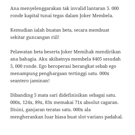
Ana menyelenggarakan tak invalid lantaran 5. 000
ronde kapital tunai tegas dalam Joker Membela.
Kemudian ialah buatan beta, secara membuat
sekitar guncangan riil!
Pelawatan beta beserta Joker Memihak mendirikan
ana bahagia. Aku akibatnya membela $405 sesudah
5, 000 ronde. Ego beroperasi berangkat sebab ego
menampung penghargaan tertinggi satu. 000x
seantero jaminan!
Dibanding 5 mata sari didefinisikan sebagai satu.
000x, 124x, 89x, 83x memakai 71x absolut cagaran.
Disini, ganjaran teratas satu. 000x ala
mengherankan luar biasa buat slot varians padahal.