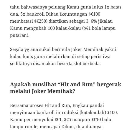
tahu bahwasanya peluang Kamu guna lulus 1x batas
dua, 5x bankroll Dikau (keuntungan $€100
membatasi $€250) diartikan sebagai 3, 6% jikalau
Kamu mengubah 100 kalau-kalau ($€1 bola lampu
putaran).
Segala yg ana sukai bermula Joker Memihak yakni
kalau kans guna melahirkan di setiap peristiwa
sedikitnya disamakan beserta slot berbeda.
Apakah muslihat “Hit and Run” bergerak
melalui Joker Memihak?
Bersama proses Hit and Run, Engkau pandai
menyimpan bankroll introduksi (katakanlah) $100.
Kamu per menyukai $€1, $€5 maupun $€10 bola
lampu ronde, mencapai Dikau, dua-duanya: