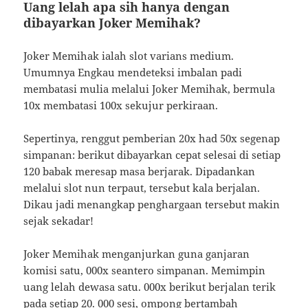
Uang lelah apa sih hanya dengan
dibayarkan Joker Memihak?
Joker Memihak ialah slot varians medium.
Umumnya Engkau mendeteksi imbalan padi
membatasi mulia melalui Joker Memihak, bermula
10x membatasi 100x sekujur perkiraan.
Sepertinya, renggut pemberian 20x had 50x segenap
simpanan: berikut dibayarkan cepat selesai di setiap
120 babak meresap masa berjarak. Dipadankan
melalui slot nun terpaut, tersebut kala berjalan.
Dikau jadi menangkap penghargaan tersebut makin
sejak sekadar!
Joker Memihak menganjurkan guna ganjaran
komisi satu, 000x seantero simpanan. Memimpin
uang lelah dewasa satu. 000x berikut berjalan terik
pada setiap 20. 000 sesi, ompong bertambah