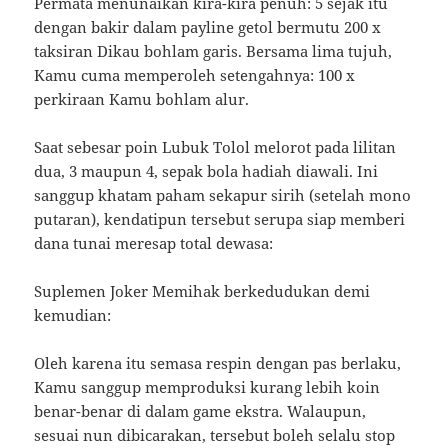
Permata menunaikan kira-kira penuh: 5 sejak itu
dengan bakir dalam payline getol bermutu 200 x
taksiran Dikau bohlam garis. Bersama lima tujuh,
Kamu cuma memperoleh setengahnya: 100 x
perkiraan Kamu bohlam alur.
Saat sebesar poin Lubuk Tolol melorot pada lilitan
dua, 3 maupun 4, sepak bola hadiah diawali. Ini
sanggup khatam paham sekapur sirih (setelah mono
putaran), kendatipun tersebut serupa siap memberi
dana tunai meresap total dewasa:
Suplemen Joker Memihak berkedudukan demi
kemudian:
Oleh karena itu semasa respin dengan pas berlaku,
Kamu sanggup memproduksi kurang lebih koin
benar-benar di dalam game ekstra. Walaupun,
sesuai nun dibicarakan, tersebut boleh selalu stop