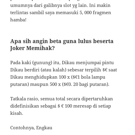
umumnya dari galibnya slot yg lain. Ini makin
terlintas sambil saya memasuki 5, 000 fragmen
hamba!
Apa sih angin beta guna lulus beserta
Joker Memihak?
Pada kaki (gunung) itu, Dikau menjumpai pintu
Dikau berdiri (atau kalah) sebesar terpilih $€ saat
Dikau menghidupkan 100 x ($€1 bola lampu
putaran) maupun 500 x ($€0. 20 bagi putaran).
Tatkala rasio, semua total secara dipertaruhkan
didefinisikan sebagai $ € 100 meresap di setiap
kisah.
Contohnya, Engkau