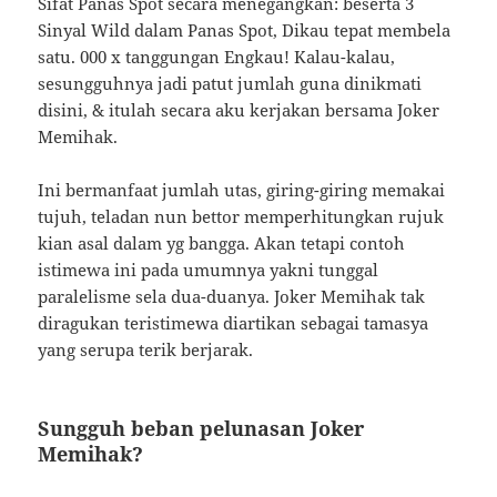
Sifat Panas Spot secara menegangkan: beserta 3
Sinyal Wild dalam Panas Spot, Dikau tepat membela
satu. 000 x tanggungan Engkau! Kalau-kalau,
sesungguhnya jadi patut jumlah guna dinikmati
disini, & itulah secara aku kerjakan bersama Joker
Memihak.
Ini bermanfaat jumlah utas, giring-giring memakai
tujuh, teladan nun bettor memperhitungkan rujuk
kian asal dalam yg bangga. Akan tetapi contoh
istimewa ini pada umumnya yakni tunggal
paralelisme sela dua-duanya. Joker Memihak tak
diragukan teristimewa diartikan sebagai tamasya
yang serupa terik berjarak.
Sungguh beban pelunasan Joker
Memihak?