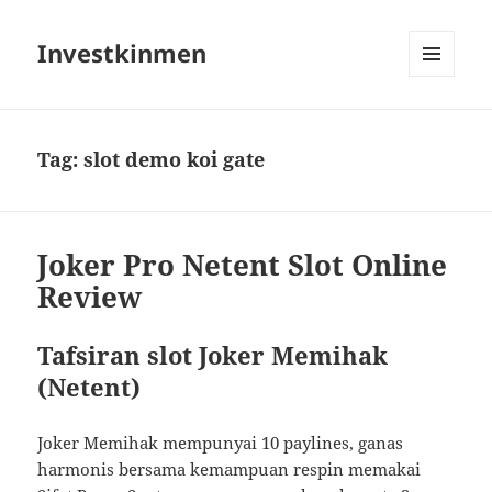
Investkinmen
MENU
AND
WIDGETS
Tag:
slot demo koi gate
Joker Pro Netent Slot Online
Review
Tafsiran slot Joker Memihak
(Netent)
Joker Memihak mempunyai 10 paylines, ganas
harmonis bersama kemampuan respin memakai