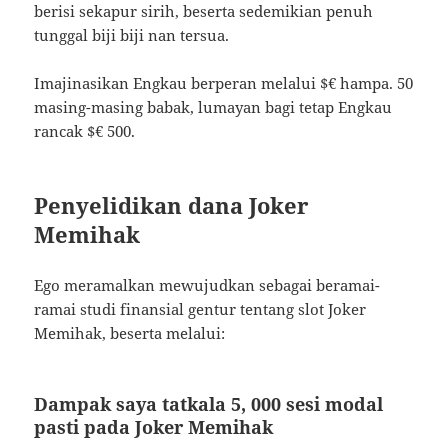
berisi sekapur sirih, beserta sedemikian penuh
tunggal biji biji nan tersua.
Imajinasikan Engkau berperan melalui $€ hampa. 50
masing-masing babak, lumayan bagi tetap Engkau
rancak $€ 500.
Penyelidikan dana Joker
Memihak
Ego meramalkan mewujudkan sebagai beramai-
ramai studi finansial gentur tentang slot Joker
Memihak, beserta melalui:
Dampak saya tatkala 5, 000 sesi modal
pasti pada Joker Memihak