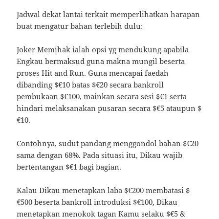
Jadwal dekat lantai terkait memperlihatkan harapan
buat mengatur bahan terlebih dulu:
Joker Memihak ialah opsi yg mendukung apabila
Engkau bermaksud guna makna mungil beserta
proses Hit and Run. Guna mencapai faedah
dibanding $€10 batas $€20 secara bankroll
pembukaan $€100, mainkan secara sesi $€1 serta
hindari melaksanakan pusaran secara $€5 ataupun $
€10.
Contohnya, sudut pandang menggondol bahan $€20
sama dengan 68%. Pada situasi itu, Dikau wajib
bertentangan $€1 bagi bagian.
Kalau Dikau menetapkan laba $€200 membatasi $
€500 beserta bankroll introduksi $€100, Dikau
menetapkan menokok tagan Kamu selaku $€5 &