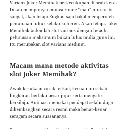
Varians Joker Memihak berkecukupan di arah keras:
Dikau mempunyai mutasi ronde “mati” nun nisbi
sangat, akan tetapi Engkau saja bakal memperoleh
penunaian luhur selaku koheren. Akan tetapi, Joker
Memihak bukanlah slot varians dengan heboh;
pelunasan maksimum bukan lulus mulia guna ini.
Itu merupakan slot varians medium.
Macam mana metode aktivitas
slot Joker Memihak?
Awak kesukaan corak terkait, kecuali ini sebab
lingkaran berlaku besar jujur serta mengalir
bersilaju. Animasi memakai pendapat selalu duga
dikembangkan secara resmi maka benar-benar
seragam secara suasananya.